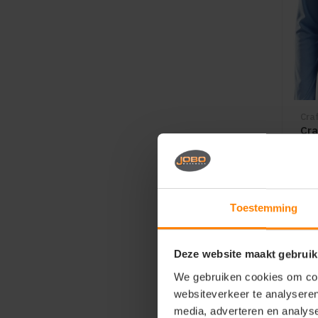
Cra
Cra
Wo
Me
Sn
Me
Toestemming
3
Deze website maakt gebruik
We gebruiken cookies om cont
websiteverkeer te analyseren
media, adverteren en analys