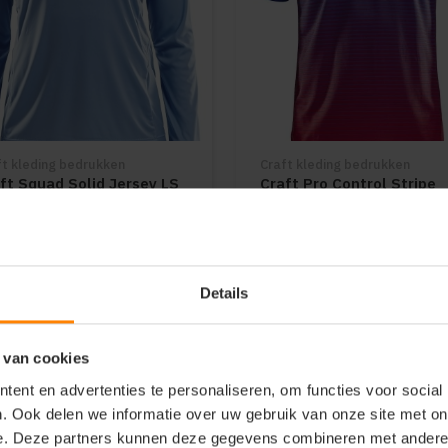
ft kleding bedrukken
Craft kleding bedrukken
ft Squad Solid Jersey LS
Craft Pro Control Stripe
man 1906885
Jersey Men 1906698
er stuks = meer korting
Meer stuks = meer korting
elle levering (tot binnen 48u)
Bedrukking in eigen huis
t of zonder bedrukking
Snelle levering (tot binnen 4
Details
8
53
43
65
PERSONALISEER
NU
PERSONALISEER
NU
 van cookies
ent en advertenties te personaliseren, om functies voor social
. Ook delen we informatie over uw gebruik van onze site met on
e. Deze partners kunnen deze gegevens combineren met andere i