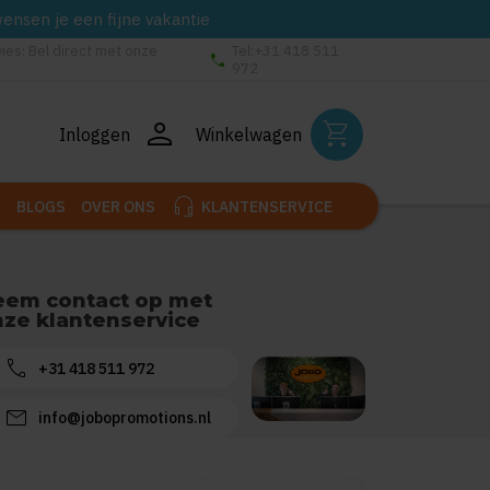
wensen je een fijne vakantie
vies: Bel direct met onze
Tel:+31 418 511
phone
972
person
shopping_cart
Inloggen
Winkelwagen
headset_mic
BLOGS
OVER ONS
KLANTENSERVICE
eem contact op met
ze klantenservice
call
+31 418 511 972
mail
info@jobopromotions.nl