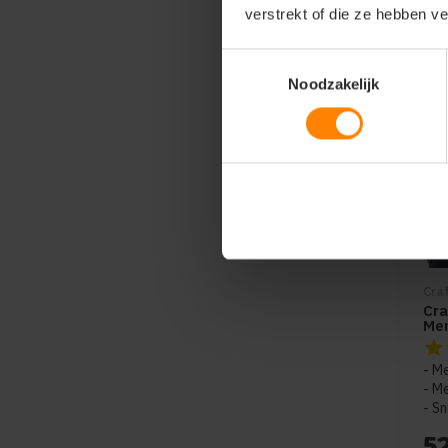
verstrekt of die ze hebben v
Toestemmingsselectie
Noodzakelijk
Cra
Cr
Me
De 
Me
Me
Sn
5