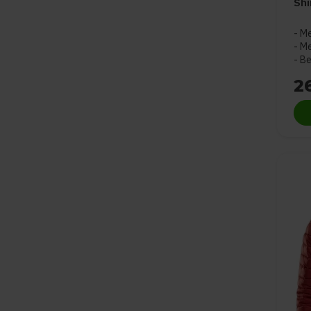
Shi
Me
Me
Be
2