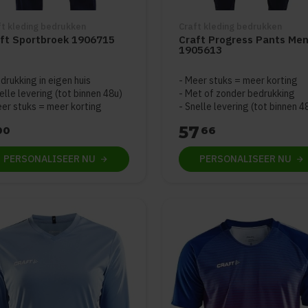
ft kleding bedrukken
Craft kleding bedrukken
ft Sportbroek 1906715
Craft Progress Pants Me
1905613
drukking in eigen huis
Meer stuks = meer korting
elle levering (tot binnen 48u)
Met of zonder bedrukking
er stuks = meer korting
Snelle levering (tot binnen 4
57
00
66
PERSONALISEER
NU
PERSONALISEER
NU