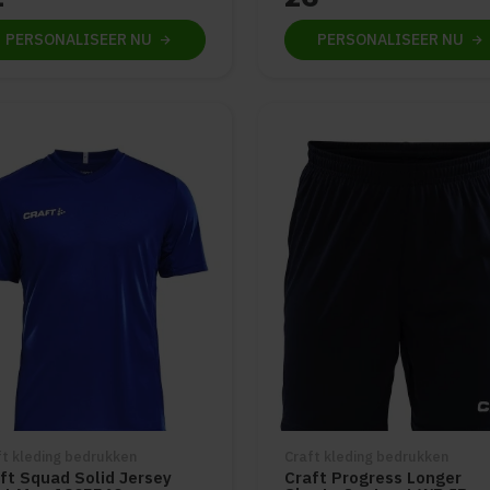
PERSONALISEER
NU
PERSONALISEER
NU
ft kleding bedrukken
Craft kleding bedrukken
ft Squad Solid Jersey
Craft Progress Longer