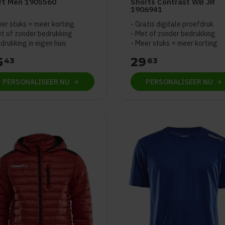
rt Men 1905560
Shorts Contrast WB JR
1906941
er stuks = meer korting
Gratis digitale proefdruk
t of zonder bedrukking
Met of zonder bedrukking
drukking in eigen huis
Meer stuks = meer korting
6
29
43
63
PERSONALISEER
NU
PERSONALISEER
NU