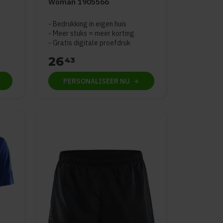
Woman 1905566
Bedrukking in eigen huis
Meer stuks = meer korting
Gratis digitale proefdruk
26
43
PERSONALISEER
NU