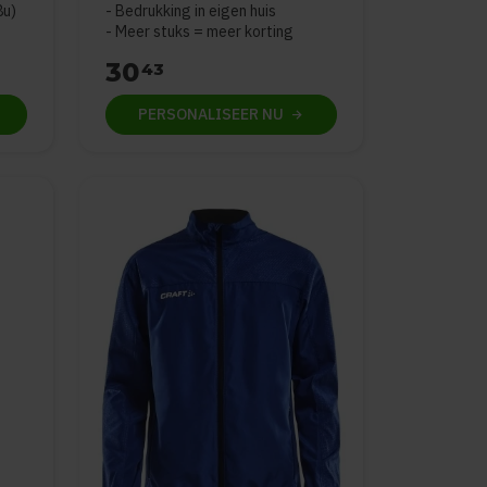
8u)
Bedrukking in eigen huis
Meer stuks = meer korting
30
43
PERSONALISEER
NU