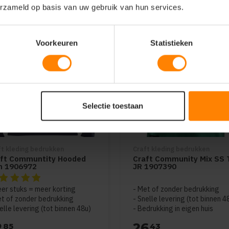
erzameld op basis van uw gebruik van hun services.
Voorkeuren
Statistieken
Selectie toestaan
ft kleding bedrukken
Craft kleding bedrukken
aft Communtity Hooded
Craft Community Mix SS 
n 1906972
JR 1907390
beoordeling van dit product is
5
van de 5
er stuks = meer korting
Met of zonder bedrukking
t of zonder bedrukking
Snelle levering (tot binnen 4
elle levering (tot binnen 48u)
Bedrukking in eigen huis
2
26
85
43