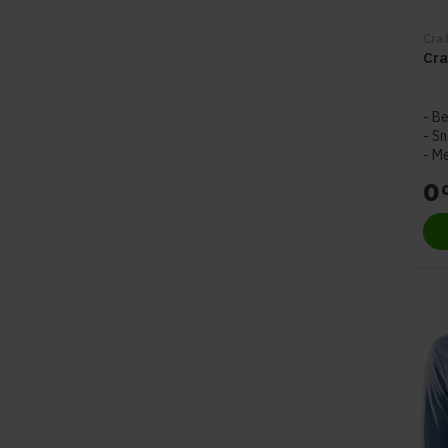
Cra
Cra
Be
Sn
Me
0