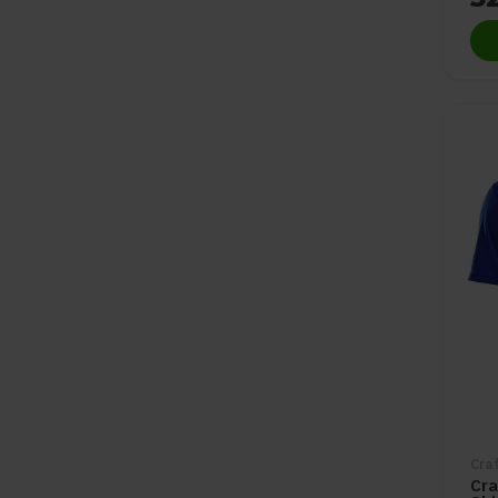
Cra
Cra