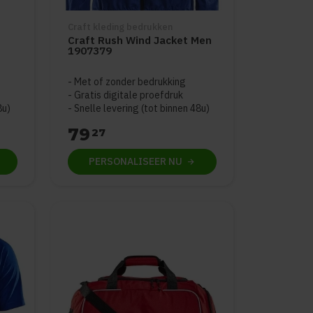
Craft kleding bedrukken
n
Craft Rush Wind Jacket Men
1907379
Met of zonder bedrukking
Gratis digitale proefdruk
8u)
Snelle levering (tot binnen 48u)
79
27
PERSONALISEER
NU