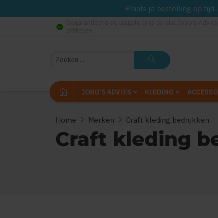
Plaats je bestelling op tij
Gegarandeerd de laagste prijs op alle Jobo's Advies
check_circle
artikelen
Zoeken
search
home
JOBO'S ADVIES
KLEDING
ACCESSO
chevron_right
chevron_right
Home
Merken
Craft kleding bedrukken
Craft kleding 