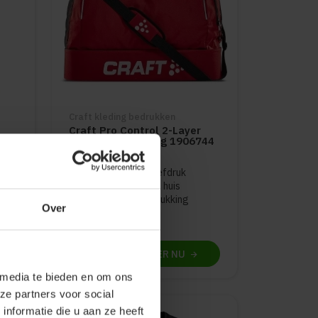
Craft kleding bedrukken
Craft Pro Control 2-Layer
Equipment Big Bag 1906744
Gratis digitale proefdruk
Bedrukking in eigen huis
8u)
Met of zonder bedrukking
Over
70
47
PERSONALISEER
NU
 media te bieden en om ons
ze partners voor social
nformatie die u aan ze heeft