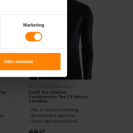
Marketing
Alles toestaan
Craft kleding bedrukken
Tee
Craft Pro Control
Compression Tee LS Unisex
1906856
Met of zonder bedrukking
8u)
Bedrukking in eigen huis
Gratis digitale proefdruk
66
47