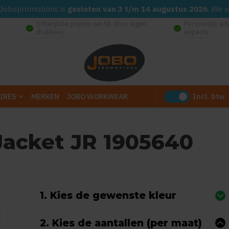
d. Jobopromotions is
gesloten van 3 t/m 14 augustus 2026
. We 
Scherpste prijzen van NL door eigen
Persoonlijk ad
check_circle
check_circle
drukkerij
experts
Incl. btw
IRES
MERKEN
JOBO WORKWEAR
Jacket JR 1905640
0
uit
5
(Gebaseerd op 0 reviews)
1. Kies de gewenste kleur
2. Kies de aantallen (per maat)