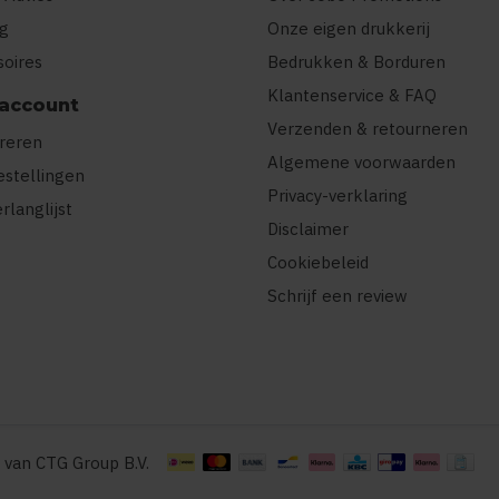
ng
Onze eigen drukkerij
soires
Bedrukken & Borduren
Klantenservice & FAQ
 account
Verzenden & retourneren
treren
Algemene voorwaarden
estellingen
Privacy-verklaring
erlanglijst
Disclaimer
Cookiebeleid
Schrijf een review
 van CTG Group B.V.