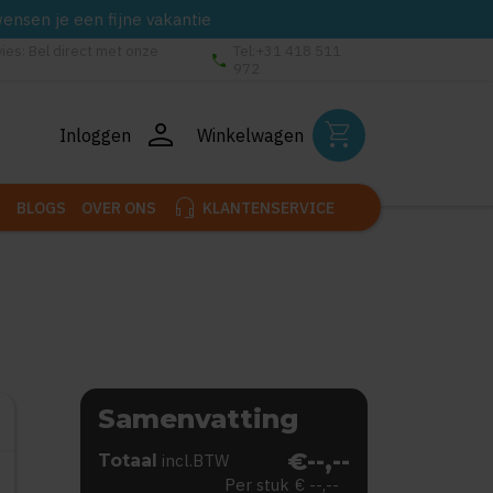
wensen je een fijne vakantie
vies: Bel direct met onze
Tel:+31 418 511
phone
972
person
shopping_cart
Inloggen
Winkelwagen
headset_mic
BLOGS
OVER ONS
KLANTENSERVICE
Samenvatting
€--,--
Totaal
incl.BTW
Per stuk
€ --,--