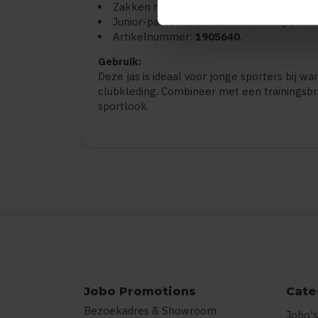
Zakken met rits aan de zijkant voor veili
Junior-pasvorm, ideaal voor teamsport of 
Artikelnummer:
1905640
.
Gebruik:
Deze jas is ideaal voor jonge sporters bij wa
clubkleding. Combineer met een trainingsb
sportlook.
Jobo Promotions
Cate
Bezoekadres & Showroom
Jobo's