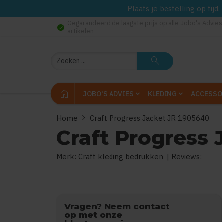
Plaats je bestelling op tij
Gegarandeerd de laagste prijs op alle Jobo's Advies
check_circle
artikelen
Zoeken
search
home
JOBO'S ADVIES
KLEDING
ACCESSO
chevron_right
Home
Craft Progress Jacket JR 1905640
Craft Progress 
Merk:
Craft kleding bedrukken
| Reviews:
Vragen? Neem contact
op met onze