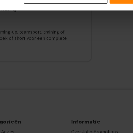
ge opbergruimte.
training.
rming-up, teamsport, training of
roek of short voor een complete
gorieën
Informatie
 Advies
Over Jobo Promotions