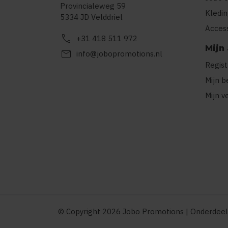
Provincialeweg 59
Kledi
5334 JD Velddriel
Acces
call
+31 418 511 972
Mijn
mail
info@jobopromotions.nl
Regis
Mijn b
Mijn v
© Copyright 2026 Jobo Promotions | Onderdeel