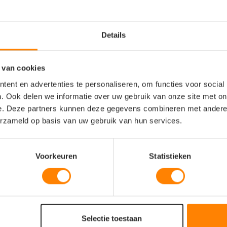
Details
en all-round sportjas ontworpen voor
 comfort, stijl en technische kwaliteit.
eerste laag) met aanvullende panelen in
 van cookies
% polyester / 10% elastaan
voor extra
ent en advertenties te personaliseren, om functies voor social
. Ook delen we informatie over uw gebruik van onze site met on
e strategisch geplaatste
mesh-panelen
,
e. Deze partners kunnen deze gegevens combineren met andere i
p warme of intensieve momenten.
erzameld op basis van uw gebruik van hun services.
n aan de zijkant
, waardoor kleine
jdens trainingen of warming-up.
baarheid in maten zoals 122/128 tot
clubjas, door het effen uiterlijk en
Voorkeuren
Statistieken
ic3: 90% polyester / 10% elastaan —
tretch.
Selectie toestaan
nspanning.