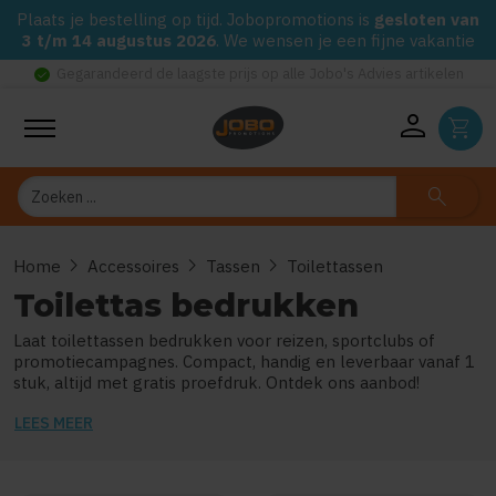
Plaats je bestelling op tijd. Jobopromotions is
gesloten van
3 t/m 14 augustus 2026
. We wensen je een fijne vakantie
check_circle
Gegarandeerd de laagste prijs op alle Jobo's Advies artikelen
person
shopping_cart
Zoeken
search
chevron_right
chevron_right
chevron_right
Home
Accessoires
Tassen
Toilettassen
Toilettas bedrukken
Laat toilettassen bedrukken voor reizen, sportclubs of
promotiecampagnes. Compact, handig en leverbaar vanaf 1
stuk, altijd met gratis proefdruk. Ontdek ons aanbod!
LEES MEER