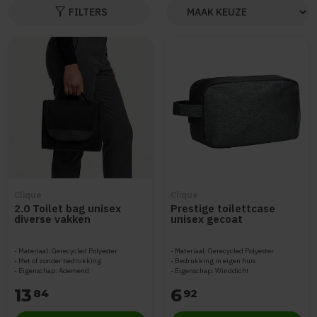
filter_alt
FILTERS
Clique
Clique
2.0 Toilet bag unisex
Prestige toilettcase
diverse vakken
unisex gecoat
Materiaal: Gerecycled Polyester
Materiaal: Gerecycled Polyester
Met of zonder bedrukking
Bedrukking in eigen huis
Eigenschap: Ademend
Eigenschap: Winddicht
13
6
84
92