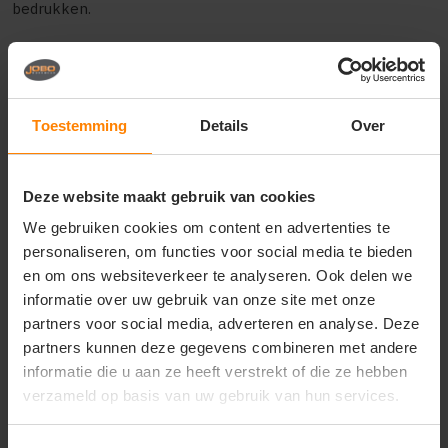
bedrukken.
Kleine oplages en snelle
levering in de Benelux
Bij Jobo Promotions hoef je geen enorme hoeveelheden af
Toestemming
Details
Over
te nemen; ook voor kleinere projecten kun je bij ons
terecht. Of je nu een toilettas bedrukken wilt voor een klein
team of een grotere partij als giveaway, wij hanteren
Deze website maakt gebruik van cookies
scherpe prijzen voor elke oplage. Omdat al onze kleding en
accessoires in onze eigen drukkerij worden verwerkt,
We gebruiken cookies om content en advertenties te
kunnen we een zeer snelle levering garanderen. In de
personaliseren, om functies voor social media te bieden
meeste gevallen heb je jouw bestelling binnen drie
en om ons websiteverkeer te analyseren. Ook delen we
werkdagen al in huis in de gehele Benelux. Deze snelheid,
informatie over uw gebruik van onze site met onze
gecombineerd met onze focus op kwaliteit en service,
partners voor social media, adverteren en analyse. Deze
maakt ons de ideale partner voor al je bedrukte
promotieartikelen.
partners kunnen deze gegevens combineren met andere
informatie die u aan ze heeft verstrekt of die ze hebben
Vraag een offerte aan voor
verzameld op basis van uw gebruik van hun services.
toilettas bedrukken