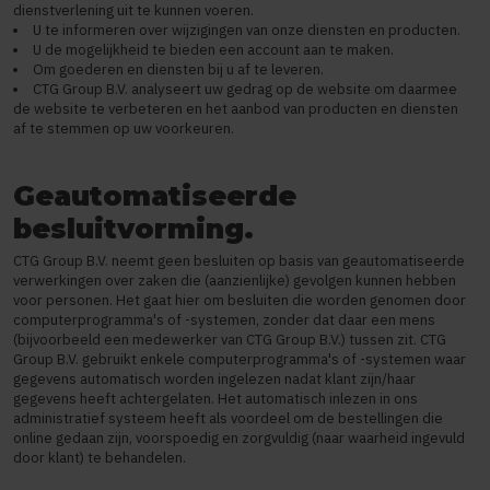
dienstverlening uit te kunnen voeren.
U te informeren over wijzigingen van onze diensten en producten.
U de mogelijkheid te bieden een account aan te maken.
Om goederen en diensten bij u af te leveren.
CTG Group B.V. analyseert uw gedrag op de website om daarmee
de website te verbeteren en het aanbod van producten en diensten
af te stemmen op uw voorkeuren.
Geautomatiseerde
besluitvorming.
CTG Group B.V. neemt geen besluiten op basis van geautomatiseerde
verwerkingen over zaken die (aanzienlijke) gevolgen kunnen hebben
voor personen. Het gaat hier om besluiten die worden genomen door
computerprogramma's of -systemen, zonder dat daar een mens
(bijvoorbeeld een medewerker van CTG Group B.V.) tussen zit. CTG
Group B.V. gebruikt enkele computerprogramma's of -systemen waar
gegevens automatisch worden ingelezen nadat klant zijn/haar
gegevens heeft achtergelaten. Het automatisch inlezen in ons
administratief systeem heeft als voordeel om de bestellingen die
online gedaan zijn, voorspoedig en zorgvuldig (naar waarheid ingevuld
door klant) te behandelen.