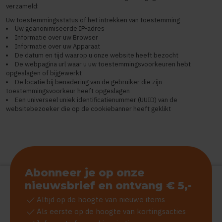
verzameld:
Uw toestemmingsstatus of het intrekken van toestemming
Uw geanonimiseerde IP-adres
Informatie over uw Browser
Informatie over uw Apparaat
De datum en tijd waarop u onze website heeft bezocht
De webpagina url waar u uw toestemmingsvoorkeuren hebt
opgeslagen of bijgewerkt
De locatie bij benadering van de gebruiker die zijn
toestemmingsvoorkeur heeft opgeslagen
Een universeel uniek identificatienummer (UUID) van de
websitebezoeker die op de cookiebanner heeft geklikt
Abonneer je op onze
nieuwsbrief en ontvang € 5,-
check
Altijd op de hoogte van nieuwe items
check
Als eerste op de hoogte van kortingsacties