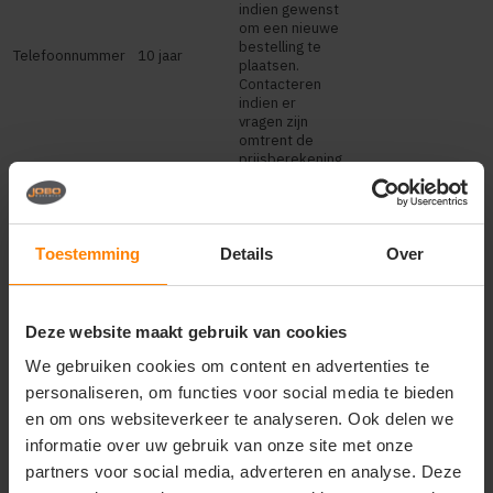
indien gewenst
om een nieuwe
bestelling te
Telefoonnummer
10 jaar
plaatsen.
Contacteren
indien er
vragen zijn
omtrent de
prijsberekening
die de
bezoeker
gemaakt heeft.
Om
voorgaande
Toestemming
Details
Over
bestellingen
terug te
zoeken in ons
systeem,
Deze website maakt gebruik van cookies
indien gewenst
om een nieuwe
We gebruiken cookies om content en advertenties te
bestelling te
personaliseren, om functies voor social media te bieden
Emailadres
10 jaar
plaatsen.
en om ons websiteverkeer te analyseren. Ook delen we
Contacteren
indien er
informatie over uw gebruik van onze site met onze
vragen zijn
partners voor social media, adverteren en analyse. Deze
omtrent de