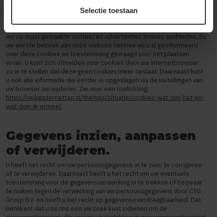
behoren werkt en dat bijvoorbeeld uw voorkeursinstellingen
onthouden worden. Deze cookies worden ook gebruikt om de
Selectie toestaan
website goed te laten werken en deze te kunnen optimaliseren.
Daarnaast plaatsen we cookies die uw surfgedrag bijhouden zodat
we op maat gemaakte content en advertenties kunnen aanbieden. Bij
uw eerste bezoek aan onze website hebben wij u al geïnformeerd
over deze cookies en toestemming gevraagd voor het plaatsen
ervan. U kunt zich afmelden voor cookies door uw internetbrowser
zo in te stellen dat deze geen cookies meer opslaat. Daarnaast kunt
u ook alle informatie die eerder is opgeslagen via de instellingen van
uw browser verwijderen. Zie voor een toelichting:
https://veiliginternetten.nl/themes/situatie/cookies-wat-zijn-het-en-
wat-doe-ik-ermee/
Gegevens inzien, aanpassen
of verwijderen.
U heeft het recht om uw persoonsgegevens in te zien, te corrigeren
of te verwijderen. Daarnaast heeft u het recht om uw eventuele
toestemming voor de gegevensverwerking in te trekken of bezwaar
te maken tegen de verwerking van uw persoonsgegevens door CTG
Group B.V. en heeft u het recht op gegevensoverdraagbaarheid. Dat
betekent dat u bij ons een verzoek kunt indienen om de