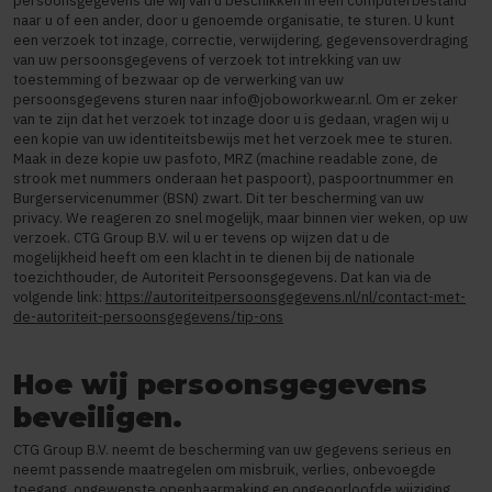
persoonsgegevens die wij van u beschikken in een computerbestand
naar u of een ander, door u genoemde organisatie, te sturen. U kunt
een verzoek tot inzage, correctie, verwijdering, gegevensoverdraging
van uw persoonsgegevens of verzoek tot intrekking van uw
toestemming of bezwaar op de verwerking van uw
persoonsgegevens sturen naar
info@joboworkwear.nl
. Om er zeker
van te zijn dat het verzoek tot inzage door u is gedaan, vragen wij u
een kopie van uw identiteitsbewijs met het verzoek mee te sturen.
Maak in deze kopie uw pasfoto, MRZ (machine readable zone, de
strook met nummers onderaan het paspoort), paspoortnummer en
Burgerservicenummer (BSN) zwart. Dit ter bescherming van uw
privacy. We reageren zo snel mogelijk, maar binnen vier weken, op uw
verzoek. CTG Group B.V. wil u er tevens op wijzen dat u de
mogelijkheid heeft om een klacht in te dienen bij de nationale
toezichthouder, de Autoriteit Persoonsgegevens. Dat kan via de
volgende link:
https://autoriteitpersoonsgegevens.nl/nl/contact-met-
de-autoriteit-persoonsgegevens/tip-ons
Hoe wij persoonsgegevens
beveiligen.
CTG Group B.V. neemt de bescherming van uw gegevens serieus en
neemt passende maatregelen om misbruik, verlies, onbevoegde
toegang, ongewenste openbaarmaking en ongeoorloofde wijziging