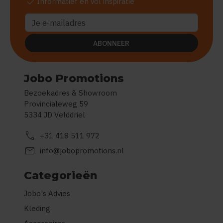
check
Informatief en vol inspiratie
ABONNEER
Jobo Promotions
Bezoekadres & Showroom
Provincialeweg 59
5334 JD Velddriel
call
+31 418 511 972
mail
info@jobopromotions.nl
Categorieën
Jobo's Advies
Kleding