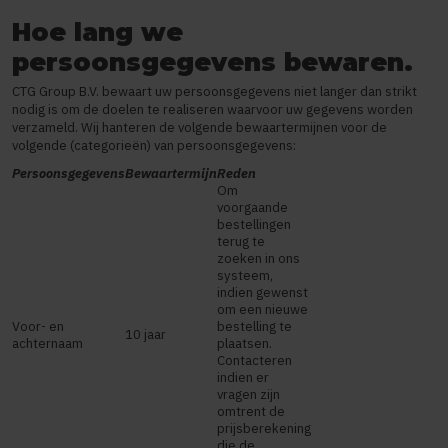
Hoe lang we
persoonsgegevens bewaren.
CTG Group B.V. bewaart uw persoonsgegevens niet langer dan strikt
nodig is om de doelen te realiseren waarvoor uw gegevens worden
verzameld. Wij hanteren de volgende bewaartermijnen voor de
volgende (categorieën) van persoonsgegevens:
Persoonsgegevens
Bewaartermijn
Reden
Om
voorgaande
bestellingen
terug te
zoeken in ons
systeem,
indien gewenst
om een nieuwe
Voor- en
bestelling te
10 jaar
achternaam
plaatsen.
Contacteren
indien er
vragen zijn
omtrent de
prijsberekening
die de