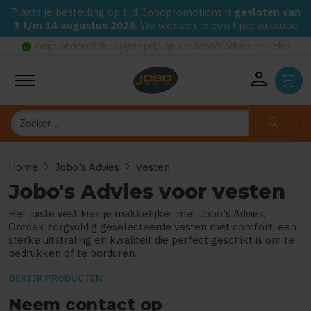
Plaats je bestelling op tijd. Jobopromotions is
gesloten van
3 t/m 14 augustus 2026
. We wensen je een fijne vakantie
check_circle
Gegarandeerd de laagste prijs op alle Jobo's Advies artikelen
person
shopping_cart
Zoeken
search
chevron_right
chevron_right
Home
Jobo's Advies
Vesten
Jobo's Advies voor vesten
Het juiste vest kies je makkelijker met Jobo's Advies.
Ontdek zorgvuldig geselecteerde vesten met comfort, een
sterke uitstraling en kwaliteit die perfect geschikt is om te
bedrukken of te borduren.
BEKIJK PRODUCTEN
Neem contact op