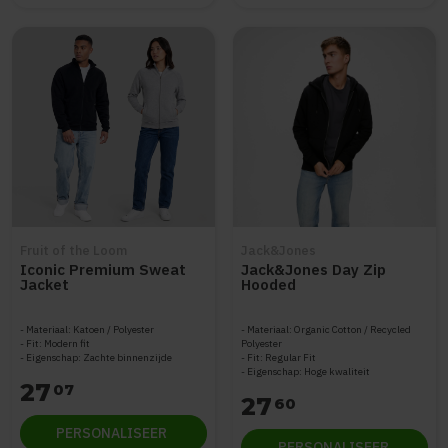
Fruit of the Loom
Jack&Jones
Iconic Premium Sweat
Jack&Jones Day Zip
Jacket
Hooded
Materiaal: Katoen / Polyester
Materiaal: Organic Cotton / Recycled
Fit: Modern fit
Polyester
Eigenschap: Zachte binnenzijde
Fit: Regular Fit
Eigenschap: Hoge kwaliteit
27
07
27
60
PERSONALISEER
PERSONALISEER