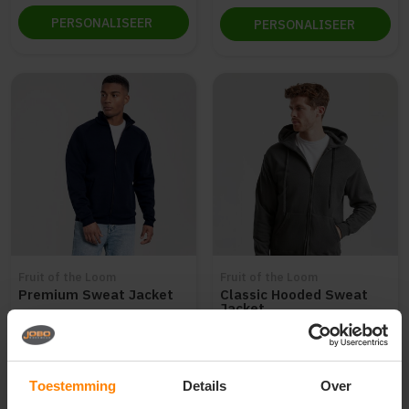
PERSONALISEER
PERSONALISEER
Fruit of the Loom
Fruit of the Loom
Premium Sweat Jacket
Classic Hooded Sweat
Jacket
Materiaal: Katoen / Polyester
Materiaal: Katoen / Polyester
Fit: Modern fit
Fit: Modern fit
Eigenschap: Hoge kwaliteit
Eigenschap: Hoge kwaliteit
Toestemming
Details
Over
27
22
42
46