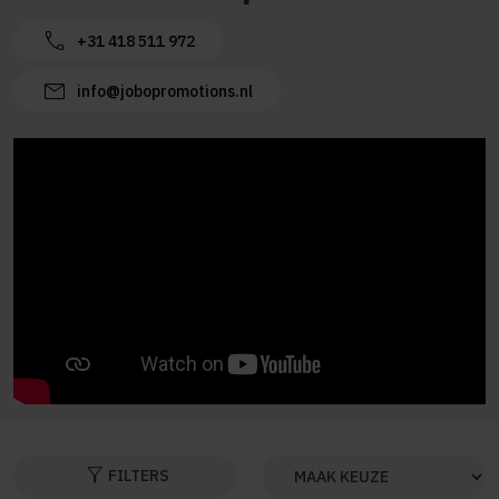
call
+31 418 511 972
mail
info@jobopromotions.nl
filter_alt
FILTERS