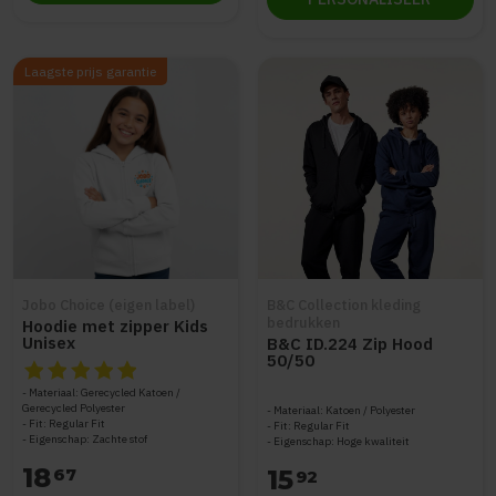
Laagste prijs garantie
Jobo Choice (eigen label)
B&C Collection kleding
bedrukken
Hoodie met zipper Kids
Unisex
B&C ID.224 Zip Hood
50/50
De beoordeling van dit product is
5
van de 5
Materiaal: Gerecycled Katoen /
Gerecycled Polyester
Materiaal: Katoen / Polyester
Fit: Regular Fit
Fit: Regular Fit
Eigenschap: Zachte stof
Eigenschap: Hoge kwaliteit
18
67
15
92