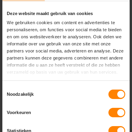
PERSONALISEER
PERSONALISEER
Deze website maakt gebruik van cookies
We gebruiken cookies om content en advertenties te
personaliseren, om functies voor social media te bieden
en om ons websiteverkeer te analyseren. Ook delen we
informatie over uw gebruik van onze site met onze
partners voor social media, adverteren en analyse. Deze
partners kunnen deze gegevens combineren met andere
informatie die u aan ze heeft verstrekt of die ze hebben
verzameld op basis van uw gebruik van hun services.
Toestemmingsselectie
Gildan
B&C Collection kleding
Noodzakelijk
bedrukken
Gildan Softstyle
Midweight Full Zip
B&C ID.334 Zip Hood
Hooded Sweater
GILSF600
Voorkeuren
Materiaal: Katoen / Polyester
Fit: Modern fit
Materiaal: Katoen / Polyester
Eigenschap: Zachte stof
Fit: Regular Fit
Eigenschap: Hoge kwaliteit
Statistieken