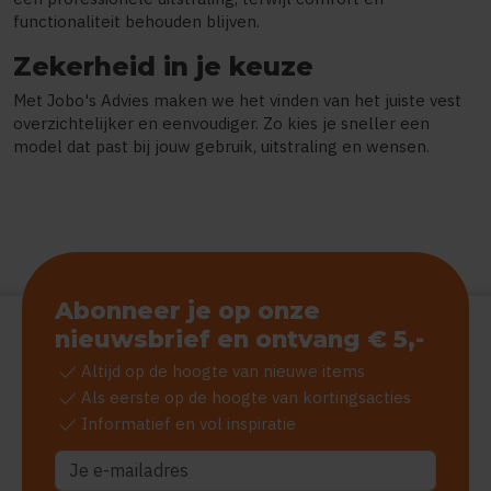
functionaliteit behouden blijven.
Zekerheid in je keuze
Met Jobo's Advies maken we het vinden van het juiste vest
overzichtelijker en eenvoudiger. Zo kies je sneller een
model dat past bij jouw gebruik, uitstraling en wensen.
Abonneer je op onze
nieuwsbrief en ontvang € 5,-
check
Altijd op de hoogte van nieuwe items
check
Als eerste op de hoogte van kortingsacties
check
Informatief en vol inspiratie