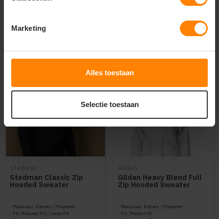
26
58
21
39
PERSONALISEER
Marketing
PERSONALISEER
Alles toestaan
Selectie toestaan
Stedman
Gildan
Stedman Classic Zip
Gildan Heavy Blend Full
Hooded Sweater
Zip Hooded Sweater
STE4500
GIL18600
Materiaal: Katoen / Polyester
Materiaal: Katoen / Polyester
Fit: Relaxed Fit / Loose Fit
Fit: Modern fit