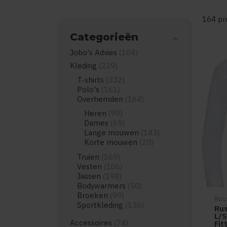
164 pr
Categorieën
Jobo's Advies
(104)
Kleding
(229)
T-shirts
(332)
Polo's
(161)
Overhemden
(164)
Heren
(99)
Dames
(65)
Lange mouwen
(143)
Korte mouwen
(20)
Truien
(169)
Vesten
(106)
Jassen
(198)
Bodywarmers
(50)
Broeken
(99)
Russ
Sportkleding
(136)
Rus
L/S
Accessoires
(74)
Fit