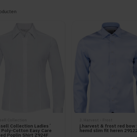
oducten
ell Collection
J. Harvest - Frost
sell Collection Ladies´
j.harvest & frost red bow
 Poly-Cotton Easy Care
hemd slim fit heren 2912
ted Poplin Shirt Z924F