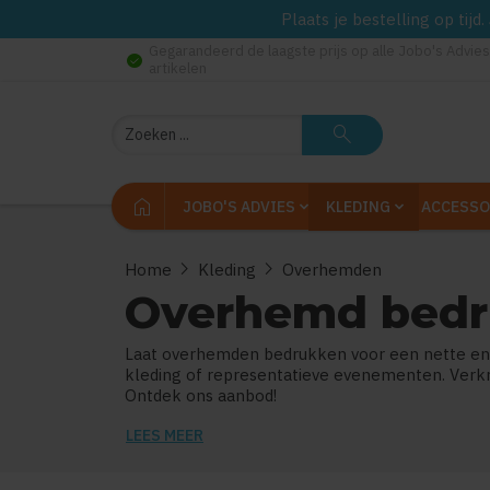
Plaats je bestelling op tij
Gegarandeerd de laagste prijs op alle Jobo's Advies
check_circle
artikelen
Zoeken
search
home
JOBO'S ADVIES
KLEDING
ACCESSO
chevron_right
chevron_right
Home
Kleding
Overhemden
Overhemd bed
Laat overhemden bedrukken voor een nette en pr
kleding of representatieve evenementen. Verkrij
Ontdek ons aanbod!
LEES MEER