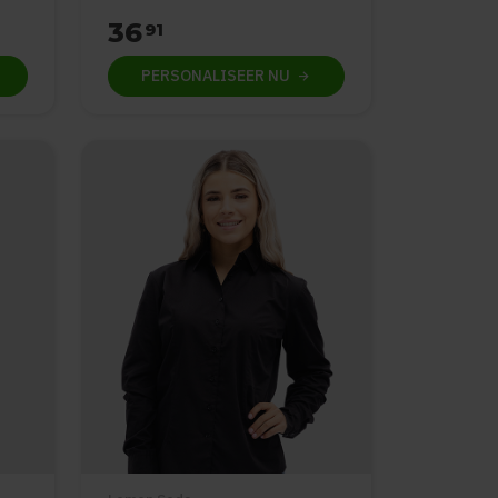
36
91
PERSONALISEER
NU