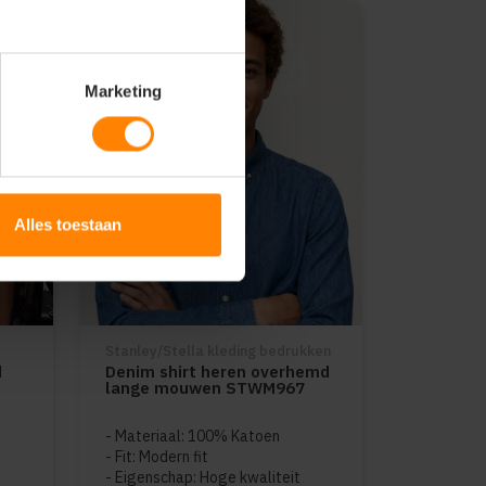
Marketing
Alles toestaan
Stanley/Stella kleding bedrukken
d
Denim shirt heren overhemd
lange mouwen STWM967
Materiaal: 100% Katoen
Fit: Modern fit
Eigenschap: Hoge kwaliteit