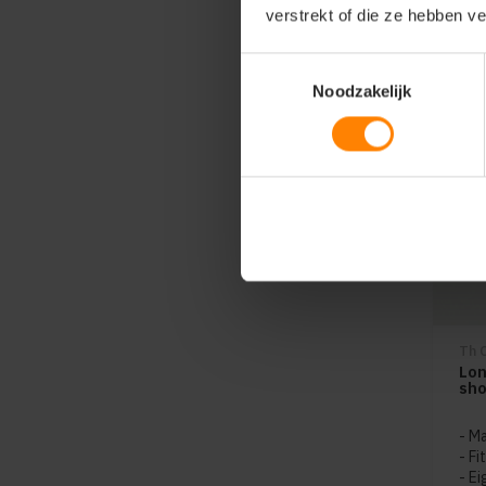
verstrekt of die ze hebben v
Toestemmingsselectie
Noodzakelijk
Th 
Lon
sho
Ma
Fi
Ei