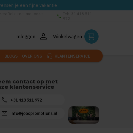
wensen je een fijne vakantie
vies: Bel direct met onze
Tel:+31 418 511
phone
972
person
shopping_cart
Inloggen
Winkelwagen
headset_mic
BLOGS
OVER ONS
KLANTENSERVICE
eem contact op met
ze klantenservice
call
+31 418 511 972
mail
info@jobopromotions.nl