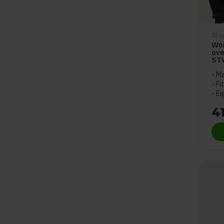
Sta
Wor
ov
ST
Ma
Fi
Ei
4