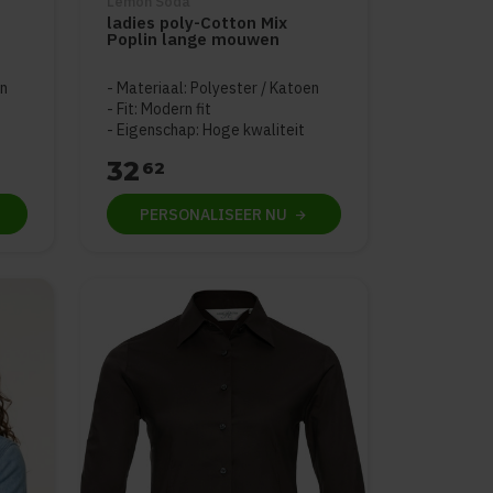
Lemon Soda
ladies poly-Cotton Mix
Poplin lange mouwen
an
Materiaal: Polyester / Katoen
Fit: Modern fit
Eigenschap: Hoge kwaliteit
32
62
PERSONALISEER
NU