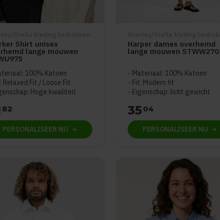
nley/Stella kleding bedrukken
Stanley/Stella kleding bedru
ker Shirt unisex
Harper dames overhemd
erhemd lange mouwen
lange mouwen STWW270
WU975
teriaal: 100% Katoen
Materiaal: 100% Katoen
t: Relaxed Fit / Loose Fit
Fit: Modern fit
genschap: Hoge kwaliteit
Eigenschap: licht gewicht
1
35
82
04
PERSONALISEER
NU
PERSONALISEER
NU