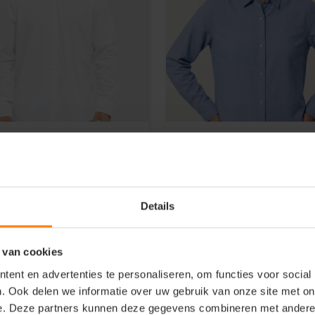
on Soda
Stanley/Stella kleding bedru
 Poly-Cotton Mix Poplin
Oxford Shirt dames
rt met knoopjes
overhemd lange mouwen
STWW971
teriaal: Polyester / Katoen
Materiaal: 100% Katoen
Details
t: Modern fit
Fit: Modern fit
genschap: Hoge kwaliteit
Eigenschap: Hoge kwaliteit
4
36
90
22
 van cookies
PERSONALISEER
NU
PERSONALISEER
NU
ent en advertenties te personaliseren, om functies voor social
. Ook delen we informatie over uw gebruik van onze site met on
e. Deze partners kunnen deze gegevens combineren met andere i