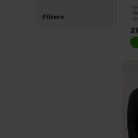
Sn
Be
Filters
Gr
21