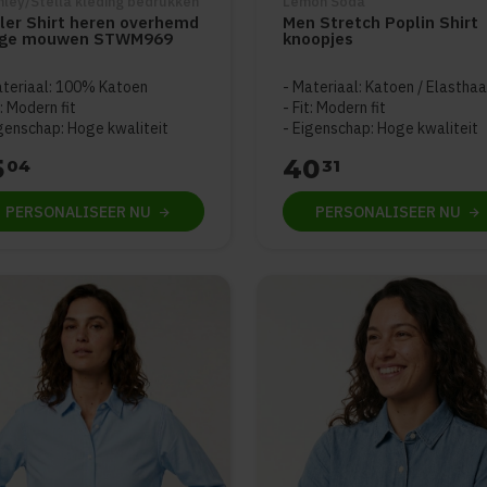
nley/Stella kleding bedrukken
Lemon Soda
ler Shirt heren overhemd
Men Stretch Poplin Shirt
nge mouwen STWM969
knoopjes
teriaal: 100% Katoen
Materiaal: Katoen / Elastha
t: Modern fit
Fit: Modern fit
genschap: Hoge kwaliteit
Eigenschap: Hoge kwaliteit
5
40
04
31
PERSONALISEER
NU
PERSONALISEER
NU