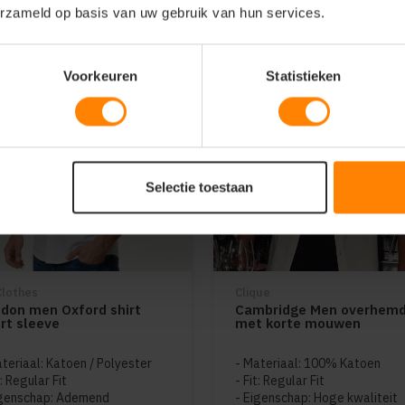
erzameld op basis van uw gebruik van hun services.
Voorkeuren
Statistieken
Selectie toestaan
Clothes
Clique
don men Oxford shirt
Cambridge Men overhem
rt sleeve
met korte mouwen
teriaal: Katoen / Polyester
Materiaal: 100% Katoen
t: Regular Fit
Fit: Regular Fit
genschap: Ademend
Eigenschap: Hoge kwaliteit