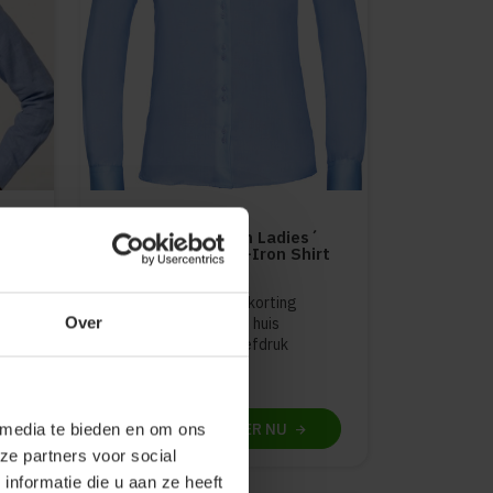
kken
Russell Collection
Russell Collection Ladies´
L/S Ultimate Non-Iron Shirt
Z956F
Meer stuks = meer korting
Over
Bedrukking in eigen huis
Gratis digitale proefdruk
44
48
PERSONALISEER
NU
 media te bieden en om ons
ze partners voor social
nformatie die u aan ze heeft