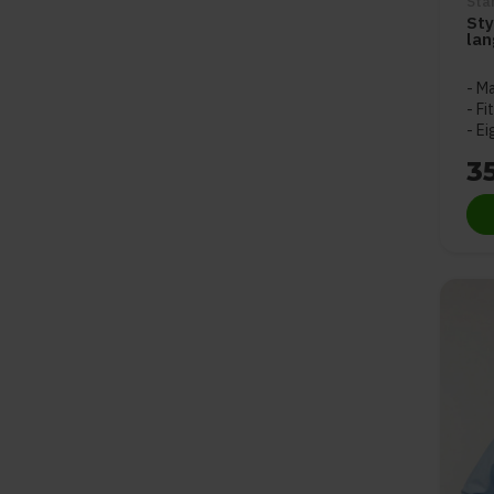
Sta
Sty
la
Ma
Fi
Ei
3