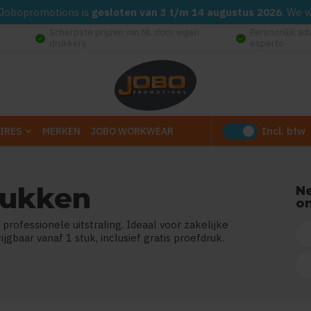
d. Jobopromotions is
gesloten van 3 t/m 14 augustus 2026
. We 
Scherpste prijzen van NL door eigen
Persoonlijk ad
check_circle
check_circle
drukkerij
experts
Incl. btw
IRES
MERKEN
JOBO WORKWEAR
rukken
N
on
ofessionele uitstraling. Ideaal voor zakelijke
gbaar vanaf 1 stuk, inclusief gratis proefdruk.