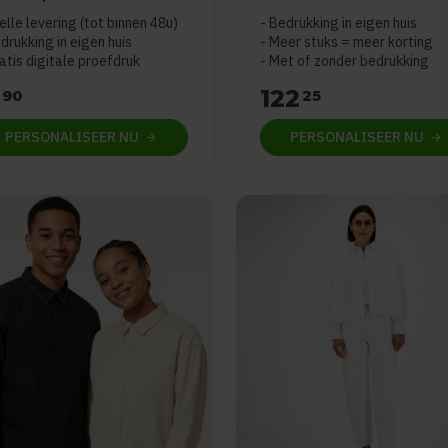
elle levering (tot binnen 48u)
Bedrukking in eigen huis
drukking in eigen huis
Meer stuks = meer korting
atis digitale proefdruk
Met of zonder bedrukking
122
90
25
PERSONALISEER
NU
PERSONALISEER
NU