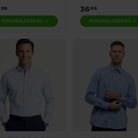
8
36
98
86
PERSONALISEER
NU
PERSONALISEER
NU