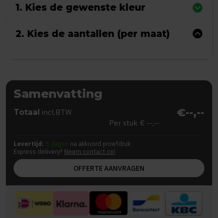
1. Kies de gewenste kleur
2. Kies de aantallen (per maat)
Samenvatting
€--,--
Totaal
incl.BTW
Per stuk
€ --,--
Levertijd:
5 dagen
na akkoord proefdruk
Express delivery?
Neem contact op!
OFFERTE AANVRAGEN