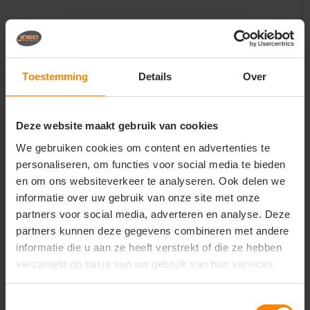
Vragen? Neem contact
Toestemming
Details
Over
op met onze
klantenservice
call
Deze website maakt gebruik van cookies
+31(0)418 511 972
We gebruiken cookies om content en advertenties te
mail
info@jobopromotions.nl
personaliseren, om functies voor social media te bieden
en om ons websiteverkeer te analyseren. Ook delen we
store
Bezoek onze showroom:
informatie over uw gebruik van onze site met onze
Provincialeweg 59 - Velddriel
partners voor social media, adverteren en analyse. Deze
partners kunnen deze gegevens combineren met andere
informatie die u aan ze heeft verstrekt of die ze hebben
Dit vind je misschien ook leuk
verzameld op basis van uw gebruik van hun services.
Items van productcarrousel
Toestemmingsselectie