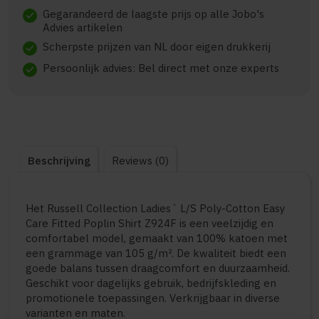
Gegarandeerd de laagste prijs op alle Jobo's
check
Advies artikelen
Scherpste prijzen van NL door eigen drukkerij
check
Persoonlijk advies: Bel direct met onze experts
check
Beschrijving
Reviews (0)
Het Russell Collection Ladies´ L/S Poly-Cotton Easy
Care Fitted Poplin Shirt Z924F is een veelzijdig en
comfortabel model, gemaakt van 100% katoen met
een grammage van 105 g/m². De kwaliteit biedt een
goede balans tussen draagcomfort en duurzaamheid.
Geschikt voor dagelijks gebruik, bedrijfskleding en
promotionele toepassingen. Verkrijgbaar in diverse
varianten en maten.