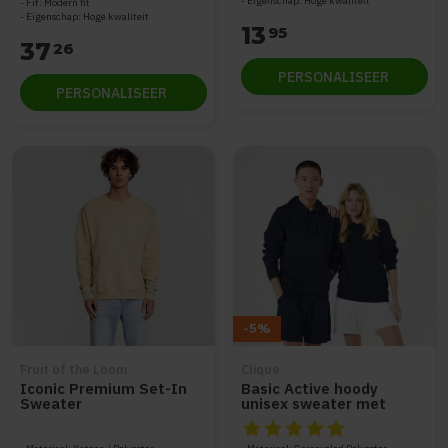
Eigenschap: Hoge kwaliteit
Fit: Modern fit
Eigenschap: Hoge kwaliteit
13
95
37
26
PERSONALISEER
PERSONALISEER
-5%
Fruit of the Loom
Clique
Iconic Premium Set-In
Basic Active hoody
Sweater
unisex sweater met
capuchon
De beoordeling van dit produc