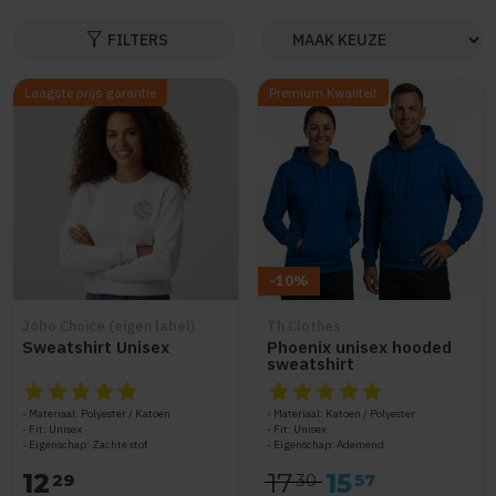
filter_alt
FILTERS
Laagste prijs garantie
Premium Kwaliteit
-10%
Jobo Choice (eigen label)
Th Clothes
Sweatshirt Unisex
Phoenix unisex hooded
sweatshirt
De beoordeling van dit product is
De beoordeling van dit produc
4.8
van de 5
Materiaal: Polyester / Katoen
Materiaal: Katoen / Polyester
Fit: Unisex
Fit: Unisex
Eigenschap: Zachte stof
Eigenschap: Ademend
12
17
15
29
30
57