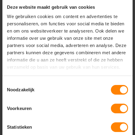
Fruit of the Loom
Lemon Soda
Deze website maakt gebruik van cookies
Classic Raglan Sweater
Unisex Polosweater
lange mouwen
We gebruiken cookies om content en advertenties te
personaliseren, om functies voor social media te bieden
Materiaal: Katoen / Polyester
Materiaal: Katoen / Polyester
en om ons websiteverkeer te analyseren. Ook delen we
Fit: Modern fit
Fit: Regular Fit
Eigenschap: Hoge kwaliteit
Eigenschap: Hoge kwaliteit
informatie over uw gebruik van onze site met onze
partners voor social media, adverteren en analyse. Deze
11
36
46
86
partners kunnen deze gegevens combineren met andere
informatie die u aan ze heeft verstrekt of die ze hebben
PERSONALISEER
PERSONALISEER
verzameld op basis van uw gebruik van hun services.
Toestemmingsselectie
Noodzakelijk
Voorkeuren
Statistieken