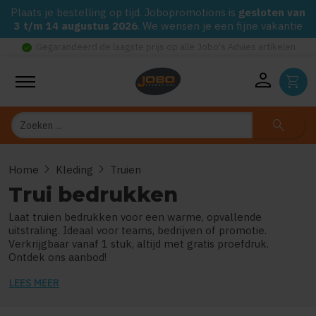
Plaats je bestelling op tijd. Jobopromotions is
gesloten van
3 t/m 14 augustus 2026
. We wensen je een fijne vakantie
check_circle
Gegarandeerd de laagste prijs op alle Jobo's Advies artikelen
person
shopping_cart
Zoeken
search
chevron_right
chevron_right
Home
Kleding
Truien
Trui bedrukken
Laat truien bedrukken voor een warme, opvallende
uitstraling. Ideaal voor teams, bedrijven of promotie.
Verkrijgbaar vanaf 1 stuk, altijd met gratis proefdruk.
Ontdek ons aanbod!
LEES MEER