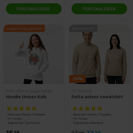
PERSONALISEER
PERSONALISEER
Laagste prijs garantie
Best Verkocht
-10%
Jobo Choice (eigen label)
Th Clothes
Hoodie Unisex Kids
Delta unisex sweatshirt
De beoordeling van dit product is
De beoordeling van dit produc
5
van de 5
Materiaal: Katoen / Polyester
Materiaal: Katoen / Polyester
Fit: Unisex
Fit: Unisex
Eigenschap: Zachte stof
Eigenschap: Ademend
58
66
29