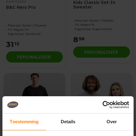
bedrukken
Kids Classic Set-In
Sweater
B&C Hero Pro
Materiaal: Katoen / Polyester
Fit: Modern fit
Materiaal: Katoen / Polyester
Eigenschap: Hoge kwaliteit
Fit: Regular Fit
Eigenschap: Zachte stof
8
58
31
12
PERSONALISEER
PERSONALISEER
Toestemming
Details
Over