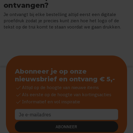
ontvangen?
Je ontvangt bij elke bestelling altijd eerst een digitale
proefdruk zodat je precies kunt zien hoe het logo of de
tekst op de trui komt te staan voordat we gaan drukken.
Abonneer je op onze
nieuwsbrief en ontvang € 5,-
check
Altijd op de hoogte van nieuwe items
check
Als eerste op de hoogte van kortingsacties
check
Informatief en vol inspiratie
ABONNEER