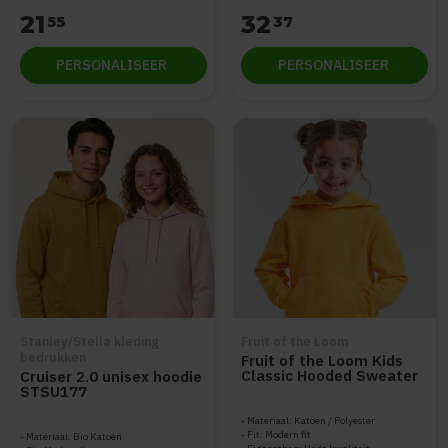
21
32
55
37
PERSONALISEER
PERSONALISEER
Stanley/Stella kleding
Fruit of the Loom
bedrukken
Fruit of the Loom Kids
Classic Hooded Sweater
Cruiser 2.0 unisex hoodie
STSU177
Materiaal: Katoen / Polyester
Fit: Modern fit
Materiaal: Bio Katoen