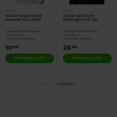
Gildan
Gildan
Gildan Heavy Blend
Gildan Softstyle
Sweater GIL18000
Midweight Full Zip
Hooded Sweater
GILSF600
Materiaal: Katoen / Polyester
Materiaal: Katoen / Polyester
Fit: Modern fit
Fit: Modern fit
Eigenschap: Zachte stof
Eigenschap: Zachte stof
10
26
60
58
PERSONALISEER
PERSONALISEER
Vor.
Volgende