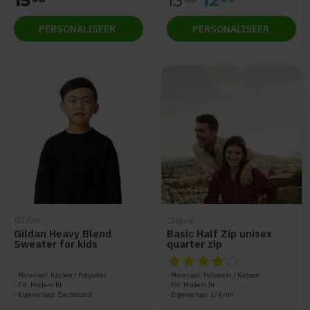
15
13
12
PERSONALISEER
PERSONALISEER
Gildan
Clique
Gildan Heavy Blend
Basic Half Zip unisex
Sweater for kids
quarter zip
GIL18000B
De beoordeling van dit produc
Materiaal: Katoen / Polyester
Materiaal: Polyester / Katoen
Fit: Modern fit
Fit: Modern fit
Eigenschap: Zachte stof
Eigenschap: 1/4 rits