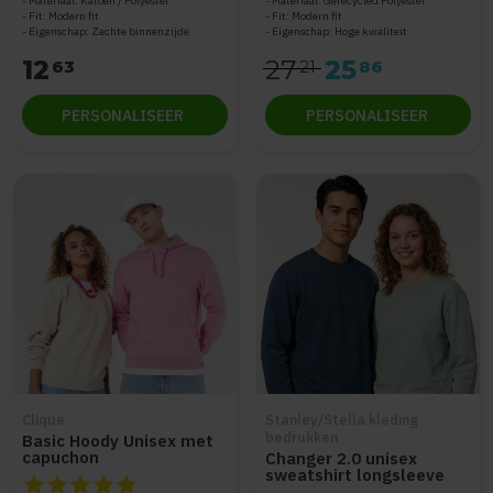
Materiaal: Katoen / Polyester
Materiaal: Gerecycled Polyester
Fit: Modern fit
Fit: Modern fit
Eigenschap: Zachte binnenzijde
Eigenschap: Hoge kwaliteit
12
27
25
63
21
86
PERSONALISEER
PERSONALISEER
Clique
Stanley/Stella kleding
bedrukken
Basic Hoody Unisex met
capuchon
Changer 2.0 unisex
sweatshirt longsleeve
De beoordeling van dit product is
5
van de 5
STSU178