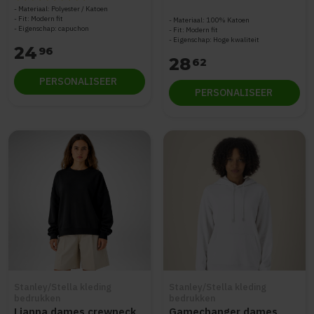
Materiaal: Polyester / Katoen
Fit: Modern fit
Materiaal: 100% Katoen
Eigenschap: capuchon
Fit: Modern fit
Eigenschap: Hoge kwaliteit
24
96
28
62
PERSONALISEER
PERSONALISEER
Stanley/Stella kleding
Stanley/Stella kleding
bedrukken
bedrukken
Lianna dames crewneck
Gamechanger dames