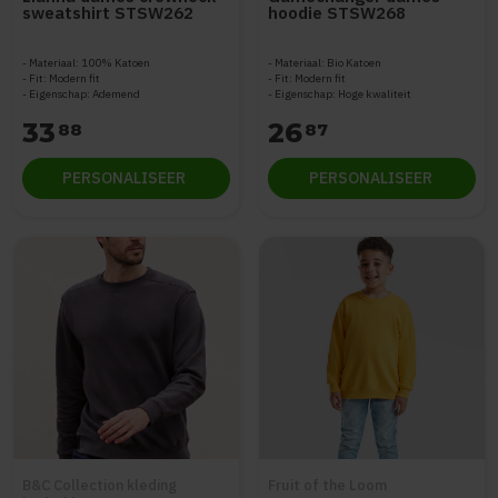
sweatshirt STSW262
hoodie STSW268
Materiaal: 100% Katoen
Materiaal: Bio Katoen
Fit: Modern fit
Fit: Modern fit
Eigenschap: Ademend
Eigenschap: Hoge kwaliteit
33
26
88
87
PERSONALISEER
PERSONALISEER
B&C Collection kleding
Fruit of the Loom