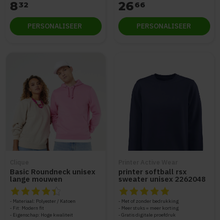
8
26
32
66
PERSONALISEER
PERSONALISEER
Clique
Printer Active Wear
Basic Roundneck unisex
printer softball rsx
lange mouwen
sweater unisex 2262048
De beoordeling van dit product is
De beoordeling van dit produc
4.5
van de 5
Materiaal: Polyester / Katoen
Met of zonder bedrukking
Fit: Modern fit
Meer stuks = meer korting
Eigenschap: Hoge kwaliteit
Gratis digitale proefdruk