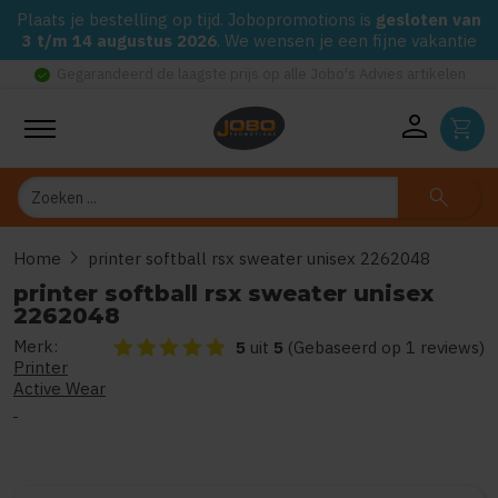
Plaats je bestelling op tijd. Jobopromotions is
gesloten van
3 t/m 14 augustus 2026
. We wensen je een fijne vakantie
check_circle
Gegarandeerd de laagste prijs op alle Jobo's Advies artikelen
person
shopping_cart
Zoeken
search
chevron_right
Home
printer softball rsx sweater unisex 2262048
printer softball rsx sweater unisex
2262048
Merk:
De beoordeling van dit product is
5
van de 5
5
uit
5
(Gebaseerd op 1 reviews)
Printer
Active Wear