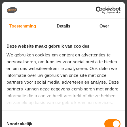
Vragen? Neem contact
op met onze
Toestemming
Details
Over
klantenservice
call
+31(0)418 511 972
Deze website maakt gebruik van cookies
mail
info@jobopromotions.nl
We gebruiken cookies om content en advertenties te
personaliseren, om functies voor social media te bieden
store
Bezoek onze showroom:
en om ons websiteverkeer te analyseren. Ook delen we
Provincialeweg 59 - Velddriel
informatie over uw gebruik van onze site met onze
partners voor social media, adverteren en analyse. Deze
partners kunnen deze gegevens combineren met andere
Dit vind je misschien ook leuk
informatie die u aan ze heeft verstrekt of die ze hebben
verzameld op basis van uw gebruik van hun services.
Items van productcarrousel
Toestemmingsselectie
Noodzakelijk