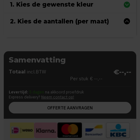
1. Kies de gewenste kleur
2. Kies de aantallen (per maat)
Samenvatting
€--,--
Totaal
incl.BTW
Per stuk
€ --,--
Levertijd:
5 dagen
na akkoord proefdruk
Express delivery?
Neem contact op!
OFFERTE AANVRAGEN