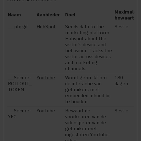
Maximale
Naam
Aanbieder
Doel
bewaarterm
__ptq.gif
HubSpot
Sends data to the
Sessie
marketing platform
Hubspot about the
visitor's device and
behaviour. Tracks the
visitor across devices
and marketing
channels.
__Secure-
YouTube
Wordt gebruikt om
180
ROLLOUT_
de interactie van
dagen
TOKEN
gebruikers met
embedded inhoud bij
te houden.
__Secure-
YouTube
Bewaart de
Sessie
YEC
voorkeuren van de
videospeler van de
gebruiker met
ingesloten YouTube-
video