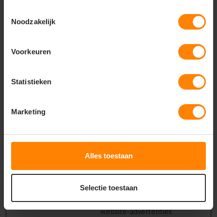
apparaten en
Toestemmingsselectie
marketingkanalen.
Noodzakelijk
_ga_#
Google
Gebruikt om
2 jaar
gegevens naar
Google Analytics te
Voorkeuren
verzenden over het
apparaat en het
gedrag van de
Statistieken
bezoeker. Traceert
de bezoeker op
verschillende
Marketing
apparaten en
marketingkanalen.
_gcl_au
Google
Wordt gebruikt om
3
de efficiëntie van de
maande
Alles toestaan
advertentie-
n
inspanningen van de
website te meten
door gegevens te
Selectie toestaan
verzamelen over de
conversieratio van de
website-advertenties