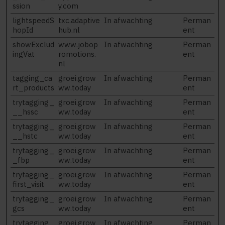
ssion
y.com
lightspeedS
txc.adaptive
In afwachting
Perman
hopId
hub.nl
ent
showExclud
www.jobop
In afwachting
Perman
ingVat
romotions.
ent
nl
tagging_ca
groei.grow
In afwachting
Perman
rt_products
ww.today
ent
trytagging_
groei.grow
In afwachting
Perman
__hssc
ww.today
ent
trytagging_
groei.grow
In afwachting
Perman
__hstc
ww.today
ent
trytagging_
groei.grow
In afwachting
Perman
_fbp
ww.today
ent
trytagging_
groei.grow
In afwachting
Perman
first_visit
ww.today
ent
trytagging_
groei.grow
In afwachting
Perman
gcs
ww.today
ent
trytagging_
groei.grow
In afwachting
Perman