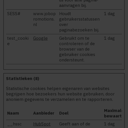
aanvragen bij.
SESS#
www.jobop
Houdt
1 dag
romotions.
gebruikersstatussen
nl
over
paginabezoeken bij.
test_cooki
Google
Gebruikt om te
1 dag
e
controleren of de
browser van de
gebruiker cookies
ondersteunt.
Statistieken (8)
Statistische cookies helpen eigenaren van websites
begrijpen hoe bezoekers hun website gebruiken, door
anoniem gegevens te verzamelen en te rapporteren.
Maximale
Naam
Aanbieder
Doel
bewaarterm
__hssc
HubSpot
Geeft aan of de
1 dag