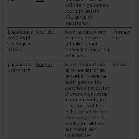
website is gekomen
door zijn laatste
URL-adres te
registreren.
LogsDataba
YouTube
Wordt gebruikt om
Perman
seV2:V#||L
de interactie van
ent
ogsRequest
gebruikers met
sStore
embedded inhoud bij
te houden.
pagead/1p-
Google
Wordt gebruikt om
Sessie
user-list/#
bij te houden of de
bezoeker interesse
heeft getoond in
specifieke producten
of evenementen op
meerdere websites
en detecteert hoe
de bezoeker tussen
sites navigeert - Dit
wordt gebruikt voor
het meten van
advertentie-