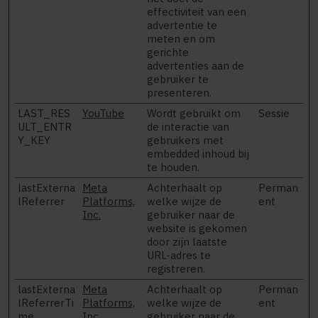
effectiviteit van een
advertentie te
meten en om
gerichte
advertenties aan de
gebruiker te
presenteren.
LAST_RES
YouTube
Wordt gebruikt om
Sessie
ULT_ENTR
de interactie van
Y_KEY
gebruikers met
embedded inhoud bij
te houden.
lastExterna
Meta
Achterhaalt op
Perman
lReferrer
Platforms,
welke wijze de
ent
Inc.
gebruiker naar de
website is gekomen
door zijn laatste
URL-adres te
registreren.
lastExterna
Meta
Achterhaalt op
Perman
lReferrerTi
Platforms,
welke wijze de
ent
me
Inc.
gebruiker naar de