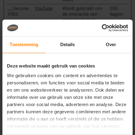
__Secure-
YouTube
Wordt gebruikt om
180
YNID
de interactie van
dagen
gebruikers met
embedded inhoud bij
te houden.
_fbp
Meta
Gebruikt door
3
Toestemming
Details
Over
Platforms,
Facebook om een
maande
Inc.
reeks
n
advertentieproducte
n te leveren, zoals
Deze website maakt gebruik van cookies
realtime bieden van
externe
We gebruiken cookies om content en advertenties te
adverteerders.
personaliseren, om functies voor social media te bieden
_ga
Google
Gebruikt om
2 jaar
en om ons websiteverkeer te analyseren. Ook delen we
gegevens naar
informatie over uw gebruik van onze site met onze
Google Analytics te
partners voor social media, adverteren en analyse. Deze
verzenden over het
apparaat en het
partners kunnen deze gegevens combineren met andere
gedrag van de
informatie die u aan ze heeft verstrekt of die ze hebben
bezoeker. Traceert
verzameld op basis van uw gebruik van hun services.
de bezoeker op
verschillende