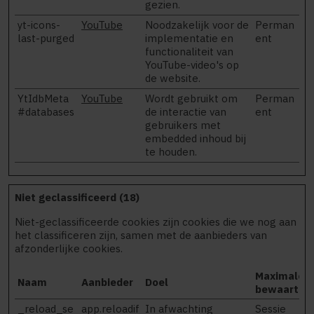
gezien.
yt-icons-
YouTube
Noodzakelijk voor de
Perman
last-purged
implementatie en
ent
functionaliteit van
YouTube-video's op
de website.
YtIdbMeta
YouTube
Wordt gebruikt om
Perman
#databases
de interactie van
ent
gebruikers met
embedded inhoud bij
te houden.
Niet geclassificeerd (18)
Niet-geclassificeerde cookies zijn cookies die we nog aan
het classificeren zijn, samen met de aanbieders van
afzonderlijke cookies.
Maximale
Naam
Aanbieder
Doel
bewaarterm
_reload_se
app.reloadif
In afwachting
Sessie