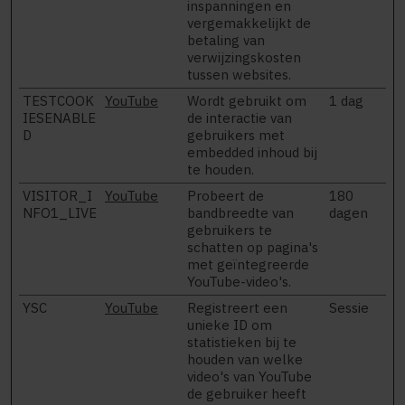
inspanningen en
vergemakkelijkt de
betaling van
verwijzingskosten
tussen websites.
TESTCOOK
YouTube
Wordt gebruikt om
1 dag
IESENABLE
de interactie van
D
gebruikers met
embedded inhoud bij
te houden.
VISITOR_I
YouTube
Probeert de
180
NFO1_LIVE
bandbreedte van
dagen
gebruikers te
schatten op pagina's
met geïntegreerde
YouTube-video's.
YSC
YouTube
Registreert een
Sessie
unieke ID om
statistieken bij te
houden van welke
video's van YouTube
de gebruiker heeft