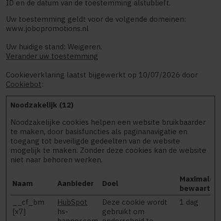
ID en de datum van de toestemming alstublieft.
Uw toestemming geldt voor de volgende domeinen:
www.jobopromotions.nl
Uw huidige stand: Weigeren.
Verander uw toestemming
Cookieverklaring laatst bijgewerkt op 10/07/2026 door
Cookiebot
:
Noodzakelijk (12)
Noodzakelijke cookies helpen een website bruikbaarder
te maken, door basisfuncties als paginanavigatie en
toegang tot beveiligde gedeelten van de website
mogelijk te maken. Zonder deze cookies kan de website
niet naar behoren werken.
Maximale
Naam
Aanbieder
Doel
bewaarterm
__cf_bm
HubSpot
Deze cookie wordt
1 dag
[x7]
hs-
gebruikt om
banner.com
onderscheid te