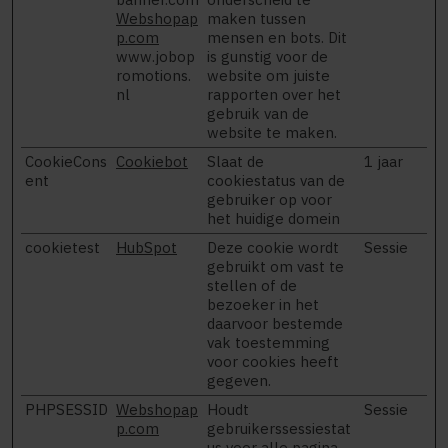
Webshopap
maken tussen
p.com
mensen en bots. Dit
www.jobop
is gunstig voor de
romotions.
website om juiste
nl
rapporten over het
gebruik van de
website te maken.
CookieCons
Cookiebot
Slaat de
1 jaar
ent
cookiestatus van de
gebruiker op voor
het huidige domein
cookietest
HubSpot
Deze cookie wordt
Sessie
gebruikt om vast te
stellen of de
bezoeker in het
daarvoor bestemde
vak toestemming
voor cookies heeft
gegeven.
PHPSESSID
Webshopap
Houdt
Sessie
p.com
gebruikerssessiestat
us voor alle pagina-