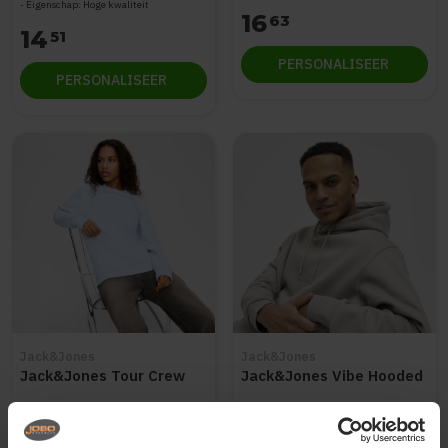
Eigenschap: Hoge kwaliteit
16
63
14
51
PERSONALISEER
PERSONALISEER
Jack&Jones
Jack&Jones
Jack&Jones Tour Crew
Jack&Jones Vibe Hooded
Materiaal: Organic Cotton / Recycled
Materiaal: Organic Cotton / Recycled