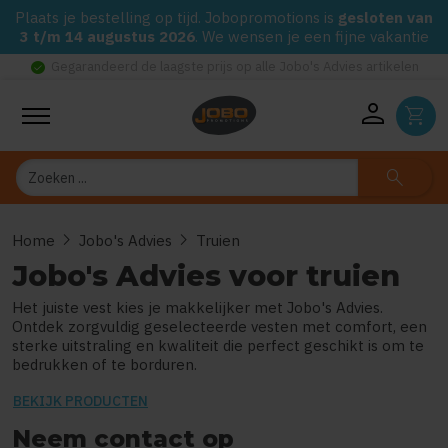
Plaats je bestelling op tijd. Jobopromotions is
gesloten van
3 t/m 14 augustus 2026
. We wensen je een fijne vakantie
check_circle
Gegarandeerd de laagste prijs op alle Jobo's Advies artikelen
person
shopping_cart
Zoeken
search
chevron_right
chevron_right
Home
Jobo's Advies
Truien
Jobo's Advies voor truien
Het juiste vest kies je makkelijker met Jobo's Advies.
Ontdek zorgvuldig geselecteerde vesten met comfort, een
sterke uitstraling en kwaliteit die perfect geschikt is om te
bedrukken of te borduren.
BEKIJK PRODUCTEN
Neem contact op