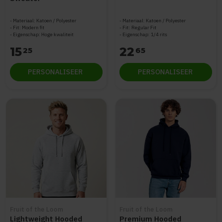
Materiaal: Katoen / Polyester
Materiaal: Katoen / Polyester
Fit: Modern fit
Fit: Regular Fit
Eigenschap: Hoge kwaliteit
Eigenschap: 1/4 rits
15
22
25
65
PERSONALISEER
PERSONALISEER
Fruit of the Loom
Fruit of the Loom
Lightweight Hooded
Premium Hooded