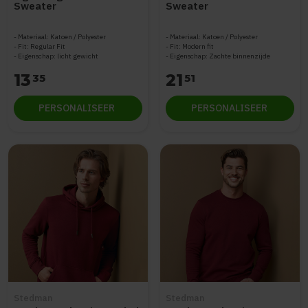
Sweater
Sweater
Materiaal: Katoen / Polyester
Materiaal: Katoen / Polyester
Fit: Regular Fit
Fit: Modern fit
Eigenschap: licht gewicht
Eigenschap: Zachte binnenzijde
13
21
35
51
PERSONALISEER
PERSONALISEER
Stedman
Stedman