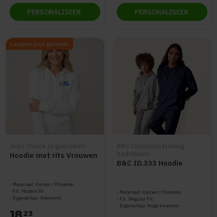
PERSONALISEER
PERSONALISEER
Laagste prijs garantie
Jobo Choice (eigen label)
B&C Collection kleding
bedrukken
Hoodie met rits Vrouwen
B&C ID.333 Hoodie
Materiaal: Katoen / Polyester
Fit: Modern fit
Materiaal: Katoen / Polyester
Eigenschap: Ademend
Fit: Regular Fit
Eigenschap: Hoge kwaliteit
18
23