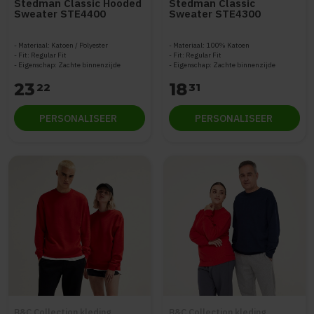
Stedman Classic Hooded
Stedman Classic
Sweater STE4400
Sweater STE4300
Materiaal: Katoen / Polyester
Materiaal: 100% Katoen
Fit: Regular Fit
Fit: Regular Fit
Eigenschap: Zachte binnenzijde
Eigenschap: Zachte binnenzijde
23
18
22
31
PERSONALISEER
PERSONALISEER
B&C Collection kleding
B&C Collection kleding