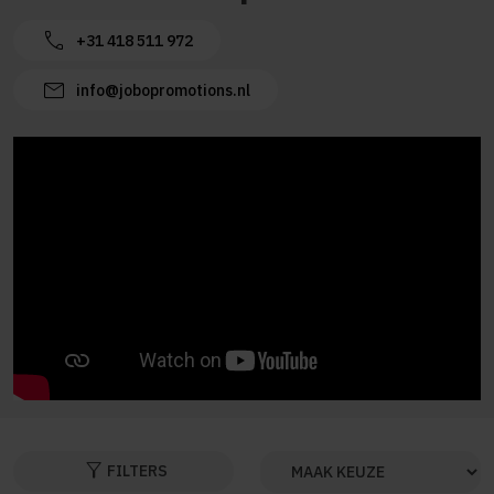
call
+31 418 511 972
mail
info@jobopromotions.nl
filter_alt
FILTERS