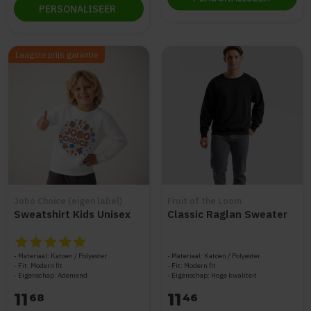
PERSONALISEER
Laagste prijs garantie
Jobo Choice (eigen label)
Fruit of the Loom
Sweatshirt Kids Unisex
Classic Raglan Sweater
De beoordeling van dit product is
5
van de 5
Materiaal: Katoen / Polyester
Materiaal: Katoen / Polyester
Fit: Modern fit
Fit: Modern fit
Eigenschap: Ademend
Eigenschap: Hoge kwaliteit
11
11
68
46