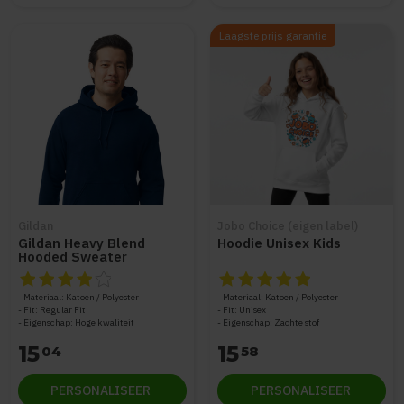
Laagste prijs garantie
Gildan
Jobo Choice (eigen label)
Gildan Heavy Blend
Hoodie Unisex Kids
Hooded Sweater
GIL18500
De beoordeling van dit product is
De beoordeling van dit produc
4
van de 5
Materiaal: Katoen / Polyester
Materiaal: Katoen / Polyester
Fit: Regular Fit
Fit: Unisex
Eigenschap: Hoge kwaliteit
Eigenschap: Zachte stof
15
15
04
58
PERSONALISEER
PERSONALISEER