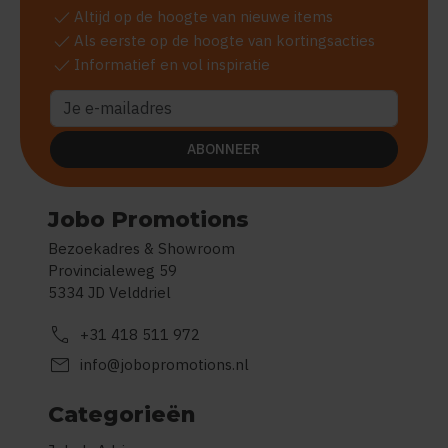
check
Altijd op de hoogte van nieuwe items
check
Als eerste op de hoogte van kortingsacties
check
Informatief en vol inspiratie
ABONNEER
Jobo Promotions
Bezoekadres & Showroom
Provincialeweg 59
5334 JD Velddriel
call
+31 418 511 972
mail
info@jobopromotions.nl
Categorieën