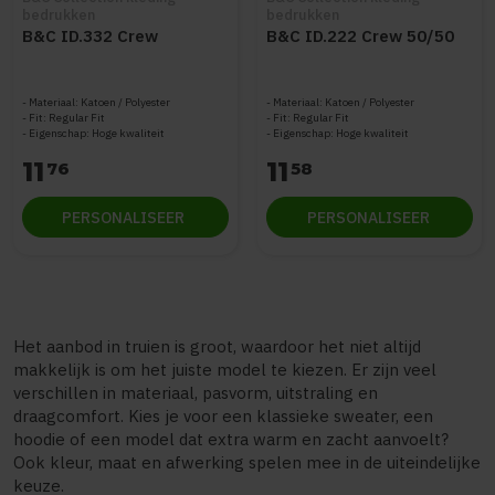
bedrukken
bedrukken
B&C ID.332 Crew
B&C ID.222 Crew 50/50
Materiaal: Katoen / Polyester
Materiaal: Katoen / Polyester
Fit: Regular Fit
Fit: Regular Fit
Eigenschap: Hoge kwaliteit
Eigenschap: Hoge kwaliteit
11
11
76
58
PERSONALISEER
PERSONALISEER
Het aanbod in truien is groot, waardoor het niet altijd
makkelijk is om het juiste model te kiezen. Er zijn veel
verschillen in materiaal, pasvorm, uitstraling en
draagcomfort. Kies je voor een klassieke sweater, een
hoodie of een model dat extra warm en zacht aanvoelt?
Ook kleur, maat en afwerking spelen mee in de uiteindelijke
keuze.