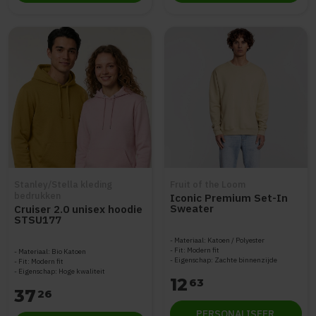
Stanley/Stella kleding
Fruit of the Loom
bedrukken
Iconic Premium Set-In
Sweater
Cruiser 2.0 unisex hoodie
STSU177
Materiaal: Katoen / Polyester
Fit: Modern fit
Materiaal: Bio Katoen
Eigenschap: Zachte binnenzijde
Fit: Modern fit
Eigenschap: Hoge kwaliteit
12
63
37
26
PERSONALISEER