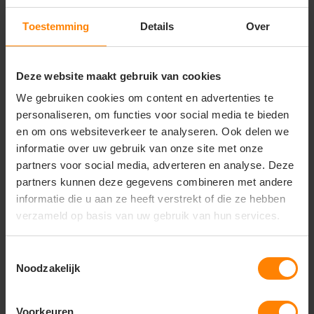
Polyester
Polyester
Fit: Regular Fit
Fit: Relaxed Fit / Loose Fit
Eigenschap: Hoge kwaliteit
Eigenschap: Zachte stof
Toestemming
Details
Over
18
41
11
33
PERSONALISEER
PERSONALISEER
Deze website maakt gebruik van cookies
We gebruiken cookies om content en advertenties te
personaliseren, om functies voor social media te bieden
en om ons websiteverkeer te analyseren. Ook delen we
informatie over uw gebruik van onze site met onze
partners voor social media, adverteren en analyse. Deze
partners kunnen deze gegevens combineren met andere
informatie die u aan ze heeft verstrekt of die ze hebben
verzameld op basis van uw gebruik van hun services.
Toestemmingsselectie
Noodzakelijk
Jack&Jones
B&C Collection kleding
bedrukken
Jack&Jones Beat Hooded
B&C Influence Hoodie
Voorkeuren