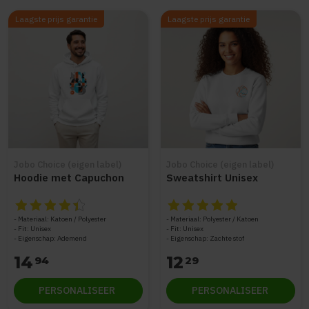
Laagste prijs garantie
Laagste prijs garantie
Jobo Choice (eigen label)
Jobo Choice (eigen label)
Hoodie met Capuchon
Sweatshirt Unisex
De beoordeling van dit product is
De beoordeling van dit produc
4.55
van de 5
Materiaal: Katoen / Polyester
Materiaal: Polyester / Katoen
Fit: Unisex
Fit: Unisex
Eigenschap: Ademend
Eigenschap: Zachte stof
14
12
94
29
PERSONALISEER
PERSONALISEER