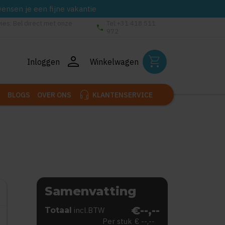
wensen je een fijne vakantie
vies: Bel direct met onze
Tel:+31 418 511
phone
972
person
shopping_cart
Inloggen
Winkelwagen
headset_mic
BLOGS
OVER ONS
KLANTENSERVICE
Samenvatting
€--,--
Totaal
incl.BTW
Per stuk
€ --,--