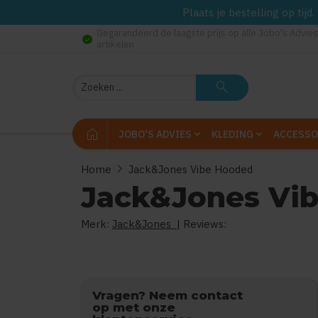
Plaats je bestelling op tij
Gegarandeerd de laagste prijs op alle Jobo's Advies
check_circle
artikelen
Zoeken
search
home
JOBO'S ADVIES
KLEDING
ACCESSO
chevron_right
Home
Jack&Jones Vibe Hooded
Jack&Jones Vi
Merk:
Jack&Jones
| Reviews:
0
Vragen? Neem contact
op met onze