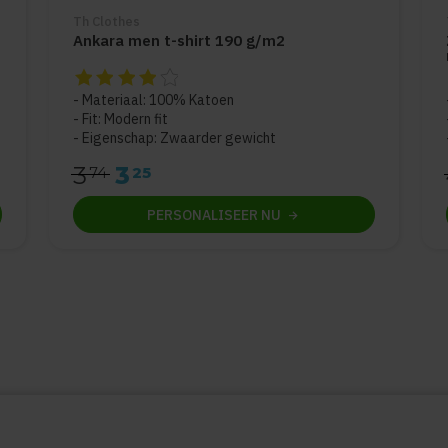
Th Clothes
Ankara men t-shirt 190 g/m2
De beoordeling van dit product is
4
van de 5
Materiaal: 100% Katoen
Fit: Modern fit
Eigenschap: Zwaarder gewicht
3
3
74
25
PERSONALISEER
NU