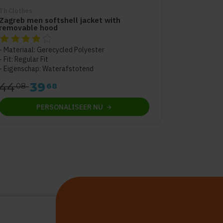
Th Clothes
Zagreb men softshell jacket with
removable hood
De beoordeling van dit product is
4
van de 5
Materiaal: Gerecycled Polyester
Fit: Regular Fit
Eigenschap: Waterafstotend
44
39
08
68
PERSONALISEER
NU