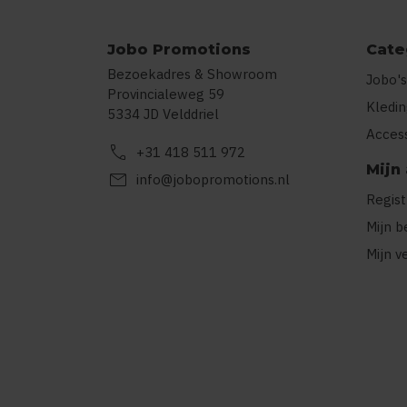
Jobo Promotions
Cate
Bezoekadres & Showroom
Jobo's
Provincialeweg 59
Kledi
5334 JD Velddriel
Acces
call
+31 418 511 972
Mijn
mail
info@jobopromotions.nl
Regis
Mijn b
Mijn v