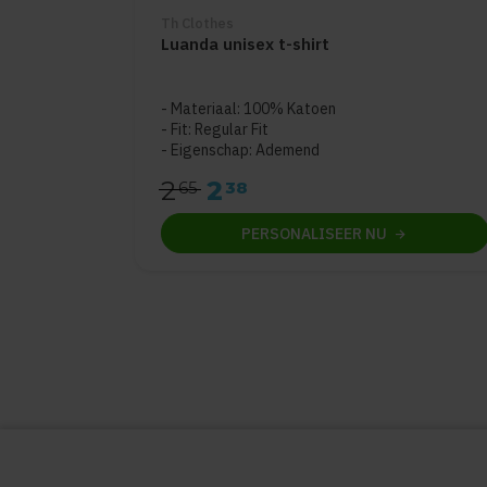
Th Clothes
Luanda unisex t-shirt
Materiaal: 100% Katoen
Fit: Regular Fit
Eigenschap: Ademend
2
2
65
38
PERSONALISEER
NU