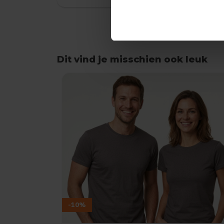
Dit vind je misschien ook leuk
Items van productcarrousel
-10%