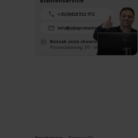
klantenservice
call
+31(0)418 511 972
mail
info@jobopromotions.nl
store
Bezoek onze showroom:
Provincialeweg 59 - Velddriel
Beschrijving
Reviews (0)