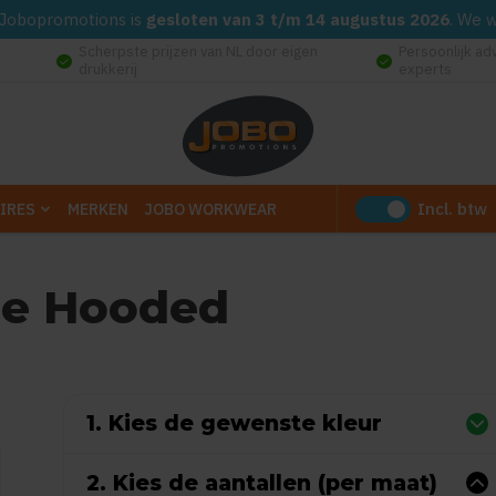
d. Jobopromotions is
gesloten van 3 t/m 14 augustus 2026
. We 
Scherpste prijzen van NL door eigen
Persoonlijk ad
check_circle
check_circle
drukkerij
experts
Incl. btw
IRES
MERKEN
JOBO WORKWEAR
be Hooded
uit
5
(Gebaseerd op 0 reviews)
1. Kies de gewenste kleur
2. Kies de aantallen (per maat)