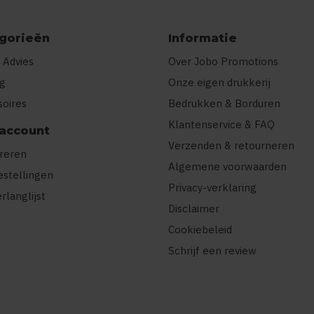
gorieën
Informatie
 Advies
Over Jobo Promotions
ng
Onze eigen drukkerij
soires
Bedrukken & Borduren
Klantenservice & FAQ
 account
Verzenden & retourneren
treren
Algemene voorwaarden
estellingen
Privacy-verklaring
erlanglijst
Disclaimer
Cookiebeleid
Schrijf een review