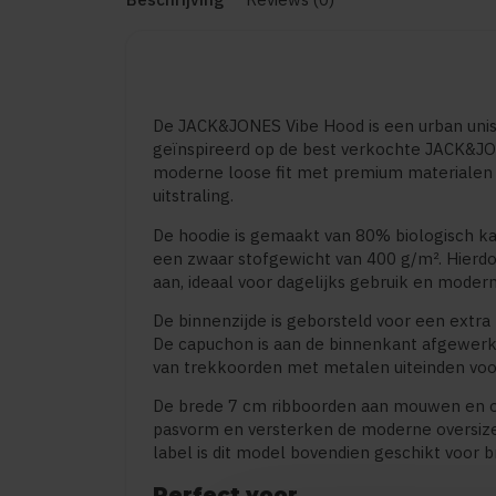
De JACK&JONES Vibe Hood is een urban unis
geïnspireerd op de best verkochte JACK&JO
moderne loose fit met premium materialen
uitstraling.
De hoodie is gemaakt van 80% biologisch k
een zwaar stofgewicht van 400 g/m². Hierdoo
aan, ideaal voor dagelijks gebruik en modern
De binnenzijde is geborsteld voor een extr
De capuchon is aan de binnenkant afgewerk
van trekkoorden met metalen uiteinden voo
De brede 7 cm ribboorden aan mouwen en 
pasvorm en versterken de moderne oversized
label is dit model bovendien geschikt voor b
Perfect voor