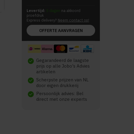
Levertijd:
5 dagen
na akkoord
proefdruk
Express delivery?
Neem contact op!
OFFERTE AANVRAGEN
Gegarandeerd de laagste
check
prijs op alle Jobo's Advies
artikelen
Scherpste prijzen van NL
check
door eigen drukkerij
Persoonlijk advies: Bel
check
direct met onze experts