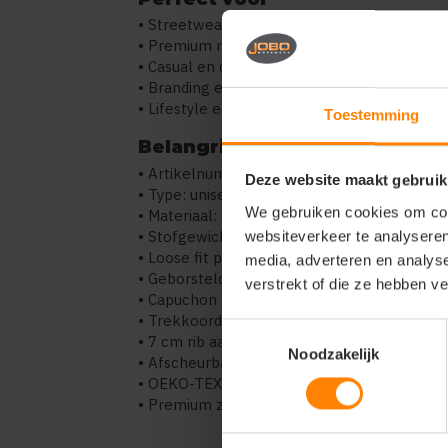
• Streetwear en urban fashion
• Premium merchandising
• Casual en dagelijks gebruik
• Branding en custom prints
• Lifestyle en fashion collecties
Toestemming
Belangrijkste kenmerken
• Artikelnummer: JJ6445
Deze website maakt gebruik
• Type: unisex hoodie
We gebruiken cookies om cont
• Materiaal: 80% biologisch katoen / 20% g
• Stofgewicht: 400 g/m²
websiteverkeer te analyseren
• Loose fit pasvorm
media, adverteren en analys
• Geborstelde zachte binnenkant
verstrekt of die ze hebben v
• Capuchon met bodystof voering
• Trekkoorden met metalen uiteinden
Toestemmingsselectie
• 7 cm rib aan mouwen en zoom
Noodzakelijk
• Afscheurbaar label
• OEKO-TEX Standaard 100 gecertificeerd
• Premium zware kwaliteit