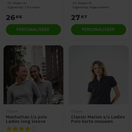
Fit: Modern fit
Fit: Modern fit
Eigenschap: 1/4 knopen
Eigenschap: Hoge kwaliteit
26
27
66
67
PERSONALISEER
PERSONALISEER
Clique
Clique
Manhattan l/s polo
Classic Marion s/s Ladies
Ladies long sleeve
Polo korte mouwen
De beoordeling van dit product is
4
van de 5