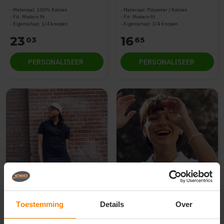
Materiaal: 100% Katoen
Materiaal: Polyester / Katoen
Fit: Modern fit
Fit: Modern fit
Eigenschap: 1/4 knopen
Eigenschap: 1/4 knopen
23
16
03
65
PERSONALISEER
PERSONALISEER
Clique
Clique
Toestemming
Details
Over
Marietta polo Ladies
Newton Ladies polo korte
Polojurk korte mouwen
mouwen