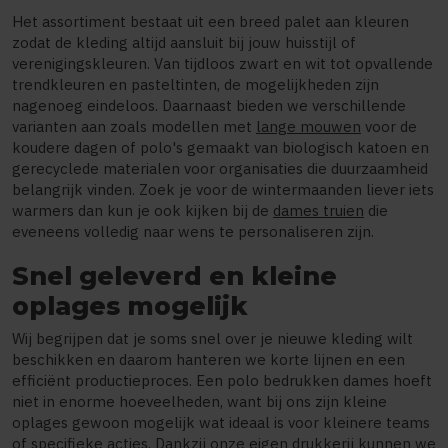
Het assortiment bestaat uit een breed palet aan kleuren
zodat de kleding altijd aansluit bij jouw huisstijl of
verenigingskleuren. Van tijdloos zwart en wit tot opvallende
trendkleuren en pasteltinten, de mogelijkheden zijn
nagenoeg eindeloos. Daarnaast bieden we verschillende
varianten aan zoals modellen met
lange mouwen
voor de
koudere dagen of polo's gemaakt van biologisch katoen en
gerecyclede materialen voor organisaties die duurzaamheid
belangrijk vinden. Zoek je voor de wintermaanden liever iets
warmers dan kun je ook kijken bij de
dames truien
die
eveneens volledig naar wens te personaliseren zijn.
Snel geleverd en kleine
oplages mogelijk
Wij begrijpen dat je soms snel over je nieuwe kleding wilt
beschikken en daarom hanteren we korte lijnen en een
efficiënt productieproces. Een polo bedrukken dames hoeft
niet in enorme hoeveelheden, want bij ons zijn kleine
oplages gewoon mogelijk wat ideaal is voor kleinere teams
of specifieke acties. Dankzij onze eigen drukkerij kunnen we