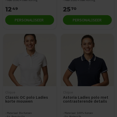
Meer stuks = meer korting
Meer stuks = meer korting
12
25
49
70
PERSONALISEER
PERSONALISEER
Clique
Clique
Classic OC polo Ladies
Astoria Ladies polo met
korte mouwen
contrasterende details
Materiaal: Bio Katoen
Materiaal: 100% Katoen
Fit: Regular Fit
Fit: Modern fit