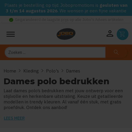
Plaats je bestelling op tijd. Jobopromotions is
gesloten van
3 t/m 14 augustus 2026
. We wensen je een fijne vakantie
check_circle
Gegarandeerd de laagste prijs op alle Jobo's Advies artikelen
person
shopping_cart
Zoeken
search
chevron_right
chevron_right
chevron_right
Home
Kleding
Polo's
Dames
Dames polo bedrukken
Laat dames polo’s bedrukken met jouw ontwerp voor een
stijlvolle en herkenbare uitstraling. Keuze uit getailleerde
modellen in trendy kleuren. Al vanaf één stuk, met gratis
proefdruk. Ontdek ons aanbod!
LEES MEER