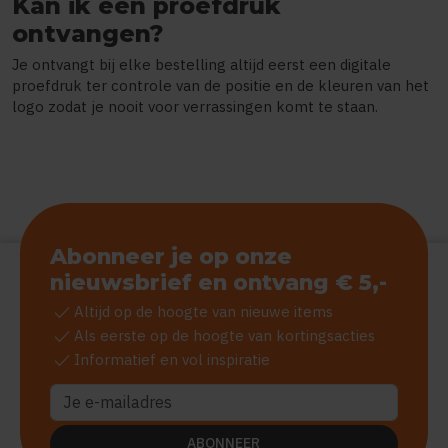
Kan ik een proefdruk
ontvangen?
Je ontvangt bij elke bestelling altijd eerst een digitale
proefdruk ter controle van de positie en de kleuren van het
logo zodat je nooit voor verrassingen komt te staan.
Abonneer je op onze
nieuwsbrief en ontvang € 5,-
check
Altijd op de hoogte van nieuwe items
check
Als eerste op de hoogte van kortingsacties
check
Informatief en vol inspiratie
ABONNEER