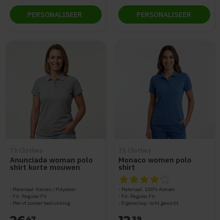
PERSONALISEER
PERSONALISEER
Th Clothes
Th Clothes
Anunciada woman polo
Monaco women polo
shirt korte mouwen
shirt
De beoordeling van dit produc
Materiaal: Katoen / Polyester
Materiaal: 100% Katoen
Fit: Regular Fit
Fit: Regular Fit
Met of zonder bedrukking
Eigenschap: licht gewicht
47
39