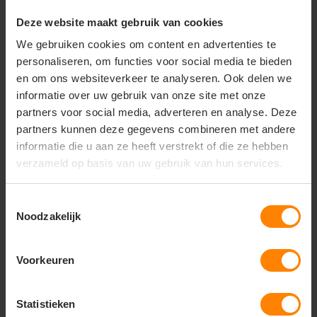
Deze website maakt gebruik van cookies
Materiaal: 100% Katoen
Materiaal: 100% Katoen
Fit: Modern fit
Fit: Modern fit
Eigenschap: 1/4 knopen
Eigenschap: 1/4 knopen
We gebruiken cookies om content en advertenties te
personaliseren, om functies voor social media te bieden
25
19
29
63
en om ons websiteverkeer te analyseren. Ook delen we
informatie over uw gebruik van onze site met onze
PERSONALISEER
PERSONALISEER
partners voor social media, adverteren en analyse. Deze
partners kunnen deze gegevens combineren met andere
informatie die u aan ze heeft verstrekt of die ze hebben
verzameld op basis van uw gebruik van hun services.
Toestemmingsselectie
Noodzakelijk
Voorkeuren
Clique
Clique
Statistieken
Stretch Premium Polo
Seattle Ladies polo met
ladies korte mouwen
contrasterende strepen