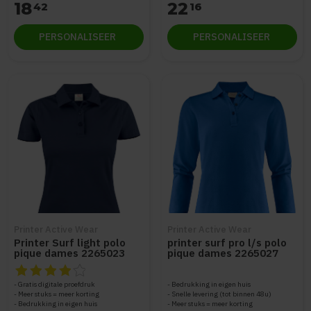
18
22
42
16
PERSONALISEER
PERSONALISEER
Printer Active Wear
Printer Active Wear
Printer Surf light polo
printer surf pro l/s polo
pique dames 2265023
pique dames 2265027
De beoordeling van dit product is
4
van de 5
Gratis digitale proefdruk
Bedrukking in eigen huis
Meer stuks = meer korting
Snelle levering (tot binnen 48u)
Bedrukking in eigen huis
Meer stuks = meer korting