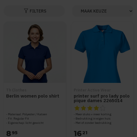
filter_alt
FILTERS
Th Clothes
Printer Active Wear
Berlin women polo shirt
printer surf pro lady polo
pique dames 2265014
De beoordeling van dit produc
Materiaal: Polyester / Katoen
Meer stuks = meer korting
Fit: Regular Fit
Bedrukking in eigen huis
Eigenschap: licht gewicht
Met of zonder bedrukking
8
16
95
21