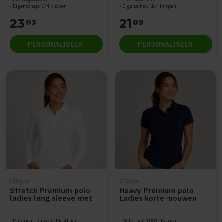
Eigenschap: 1/4 knopen
Eigenschap: 1/4 knopen
23
21
03
89
PERSONALISEER
PERSONALISEER
Clique
Clique
Stretch Premium polo
Heavy Premium polo
ladies long sleeve met
Ladies korte mouwen
knopen
Materiaal: Katoen / Elasthaan
Materiaal: 100% Katoen