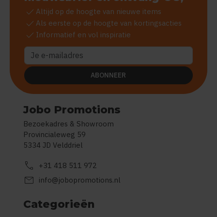
check
Altijd op de hoogte van nieuwe items
check
Als eerste op de hoogte van kortingsacties
check
Informatief en vol inspiratie
ABONNEER
Jobo Promotions
Bezoekadres & Showroom
Provincialeweg 59
5334 JD Velddriel
call
+31 418 511 972
mail
info@jobopromotions.nl
Categorieën