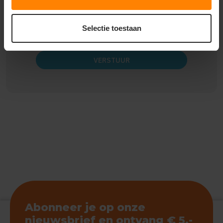
Opmerking
*
Selectie toestaan
* Verplichte velden
VERSTUUR
Abonneer je op onze
nieuwsbrief en ontvang € 5,-