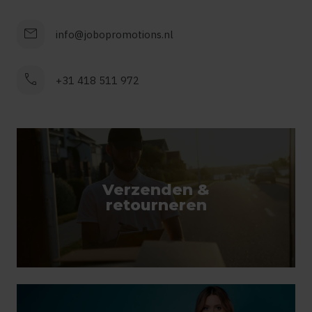
mail
info@jobopromotions.nl
call
+31 418 511 972
Verzenden &
retourneren