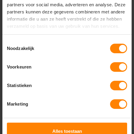
partners voor social media, adverteren en analyse. Deze
Contactformulier
partners kunnen deze gegevens combineren met andere
informatie die u aan ze heeft verstrekt of die ze hebben
Naam
*
verzameld op basis van uw gebruik van hun services.
Toestemmingsselectie
Bedrijf
Noodzakelijk
Voorkeuren
E-mailadres
*
Statistieken
Telefoonnummer
Marketing
Onderwerp
*
Alles toestaan