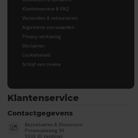
Klantenservice & FAQ
Verzenden & retourneren
Algemene voorwaarden
Privacy-verklaring
Disclaimer
Cookiebeleid
Schrijf een review
Klantenservice
Contactgegevens
Bezoekadres & Showroom
contact_mail
Provincialeweg 59
5334 JD Velddriel