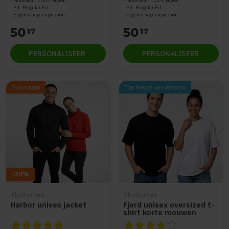
Materiaal: 100% Nylon
Materiaal: 100% Nylon
Fit: Regular Fit
Fit: Regular Fit
Eigenschap: capuchon
Eigenschap: capuchon
50
50
17
17
PERSONALISEER
PERSONALISEER
Duurzaam
Top Keuze van klanten
-20%
Th Clothes
Th Clothes
Harbor unisex jacket
Fjord unisex oversized t-
shirt korte mouwen
De beoordeling van dit product is
De beoordeling van dit produc
5
van de 5