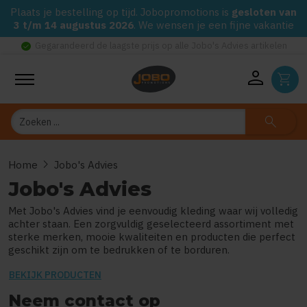
Plaats je bestelling op tijd. Jobopromotions is
gesloten van
3 t/m 14 augustus 2026
. We wensen je een fijne vakantie
check_circle
Gegarandeerd de laagste prijs op alle Jobo's Advies artikelen
person
shopping_cart
Zoeken
search
chevron_right
Home
Jobo's Advies
Jobo's Advies
Met Jobo's Advies vind je eenvoudig kleding waar wij volledig
achter staan. Een zorgvuldig geselecteerd assortiment met
sterke merken, mooie kwaliteiten en producten die perfect
geschikt zijn om te bedrukken of te borduren.
BEKIJK PRODUCTEN
Neem contact op