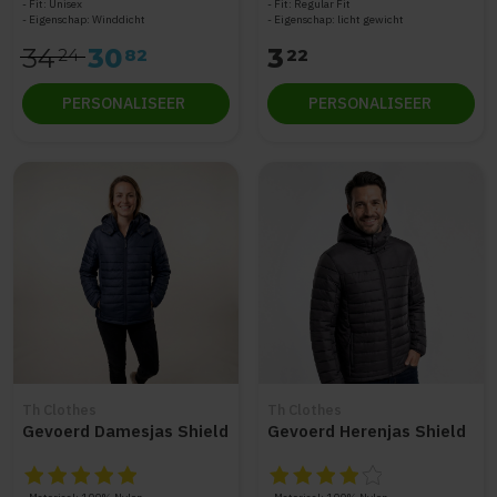
Fit: Unisex
Fit: Regular Fit
Eigenschap: Winddicht
Eigenschap: licht gewicht
34
30
3
24
82
22
PERSONALISEER
PERSONALISEER
Th Clothes
Th Clothes
Gevoerd Damesjas Shield
Gevoerd Herenjas Shield
De beoordeling van dit product is
De beoordeling van dit produc
5
van de 5