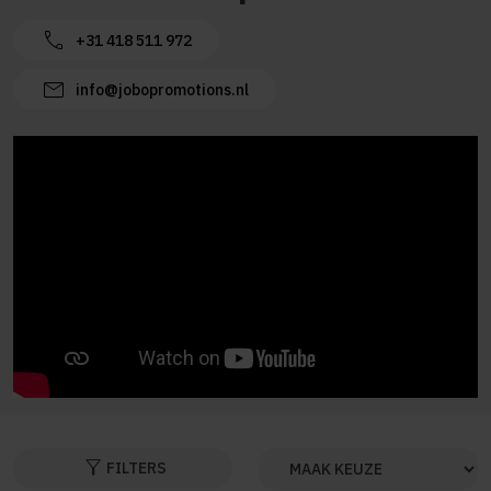
call
+31 418 511 972
mail
info@jobopromotions.nl
filter_alt
FILTERS