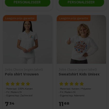
PERSONALISEER
PERSONALISEER
Laagste prijs garantie
Laagste prijs garantie
Jobo Choice (eigen label)
Jobo Choice (eigen label)
Polo shirt Vrouwen
Sweatshirt Kids Unisex
De beoordeling van dit product is
De beoordeling van dit produc
5
van de 5
Materiaal: 100% Katoen
Materiaal: Katoen / Polyester
Fit: Modern fit
Fit: Modern fit
Eigenschap: Zachte stof
Eigenschap: Ademend
7
11
34
68