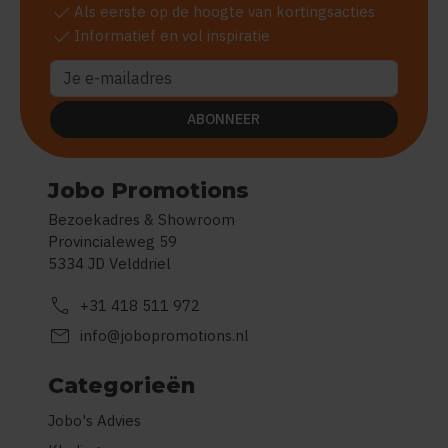
check
Als eerste op de hoogte van kortingsacties
check
Informatief en vol inspiratie
ABONNEER
Jobo Promotions
Bezoekadres & Showroom
Provincialeweg 59
5334 JD Velddriel
call
+31 418 511 972
mail
info@jobopromotions.nl
Categorieën
Jobo's Advies