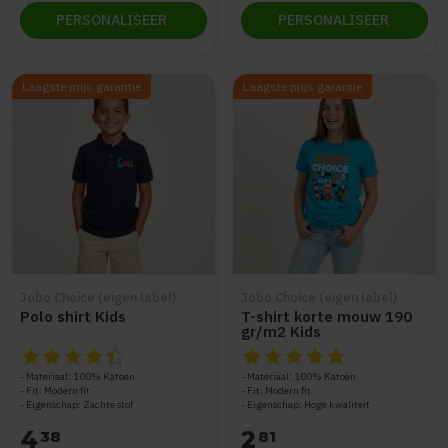
PERSONALISEER
PERSONALISEER
Laagste prijs garantie
Laagste prijs garantie
Jobo Choice (eigen label)
Jobo Choice (eigen label)
Polo shirt Kids
T-shirt korte mouw 190
gr/m2 Kids
De beoordeling van dit product is
De beoordeling van dit produc
4.5
van de 5
Materiaal: 100% Katoen
Materiaal: 100% Katoen
Fit: Modern fit
Fit: Modern fit
Eigenschap: Zachte stof
Eigenschap: Hoge kwaliteit
4
2
38
81