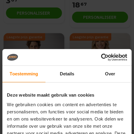
3
18
67
PERSONALISEER
PERSONALISEER
Laagste prijs garantie
Laagste prijs garantie
Toestemming
Details
Over
Deze website maakt gebruik van cookies
Jobo Choice (eigen label)
Jobo Choice (eigen label)
We gebruiken cookies om content en advertenties te
Softshell Jas met
Hoodie met rits Vrouwen
verwijderbare capuchon
personaliseren, om functies voor social media te bieden
Heren
De beoordeling van dit product is
5
van de 5
en om ons websiteverkeer te analyseren. Ook delen we
Materiaal: Polyester / elastaan
Materiaal: Katoen / Polyester
informatie over uw gebruik van onze site met onze
Fit: Regular Fit
Fit: Modern fit
Eigenschap: Winddicht
Eigenschap: Ademend
partners voor social media, adverteren en analyse. Deze