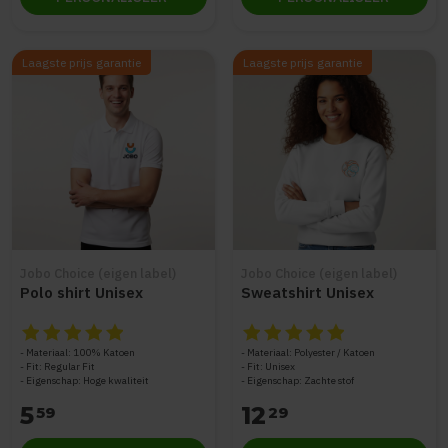
Laagste prijs garantie
Laagste prijs garantie
Jobo Choice (eigen label)
Jobo Choice (eigen label)
Polo shirt Unisex
Sweatshirt Unisex
De beoordeling van dit product is
De beoordeling van dit produc
5
van de 5
Materiaal: 100% Katoen
Materiaal: Polyester / Katoen
Fit: Regular Fit
Fit: Unisex
Eigenschap: Hoge kwaliteit
Eigenschap: Zachte stof
5
12
59
29