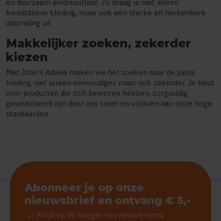
en duurzaam eindresultaat. Zo draag je niet alleen
kwalitatieve kleding, maar ook een sterke en herkenbare
uitstraling uit.
Makkelijker zoeken, zekerder
kiezen
Met Jobo's Advies maken we het zoeken naar de juiste
kleding niet alleen eenvoudiger, maar ook zekerder. Je kiest
voor producten die zich bewezen hebben, zorgvuldig
geselecteerd zijn door ons team en voldoen aan onze hoge
standaarden.
Abonneer je op onze
nieuwsbrief en ontvang € 5,-
check
Altijd op de hoogte van nieuwe items