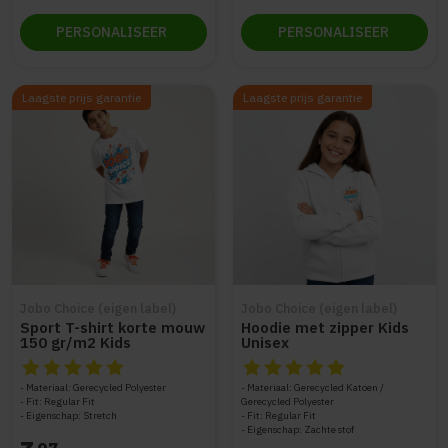
PERSONALISEER
PERSONALISEER
Laagste prijs garantie
Laagste prijs garantie
Jobo Choice (eigen label)
Jobo Choice (eigen label)
Sport T-shirt korte mouw
Hoodie met zipper Kids
150 gr/m2 Kids
Unisex
De beoordeling van dit product is
De beoordeling van dit produc
5
van de 5
Materiaal: Gerecycled Polyester
Materiaal: Gerecycled Katoen /
Fit: Regular Fit
Gerecycled Polyester
Eigenschap: Stretch
Fit: Regular Fit
Eigenschap: Zachte stof
07