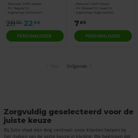
Materiaal: 100% Katoen
Materiaal: 100% Katoen
Fit: Regular Fit
Fit: Relaxed Fit / Loose Fit
Eigenschap: Antistatisch
Eigenschap: Hoge kwaliteit
28
22
7
35
68
65
PERSONALISEER
PERSONALISEER
Vor.
Volgende
Zorgvuldig geselecteerd voor de
juiste keuze
Bij Jobo staat één ding centraal: onze klanten helpen bij
het maken van de juiste keuze in kleding. We begrijpen dat