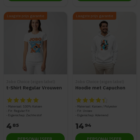
Laagste prijs garantie
Laagste prijs garantie
Jobo Choice (eigen label)
Jobo Choice (eigen label)
t-Shirt Regular Vrouwen
Hoodie met Capuchon
De beoordeling van dit product is
De beoordeling van dit produc
5
van de 5
Materiaal: 100% Katoen
Materiaal: Katoen / Polyester
Fit: Regular Fit
Fit: Unisex
Eigenschap: Zachte stof
Eigenschap: Ademend
4
14
85
94
PERSONALISEER
PERSONALISEER