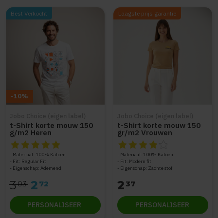
Best Verkocht
Laagste prijs garantie
-10%
Jobo Choice (eigen label)
Jobo Choice (eigen label)
t-Shirt korte mouw 150
t-Shirt korte mouw 150
g/m2 Heren
gr/m2 Vrouwen
De beoordeling van dit product is
De beoordeling van dit produc
4.9
van de 5
Materiaal: 100% Katoen
Materiaal: 100% Katoen
Fit: Regular Fit
Fit: Modern fit
Eigenschap: Ademend
Eigenschap: Zachte stof
3
2
2
03
72
37
PERSONALISEER
PERSONALISEER