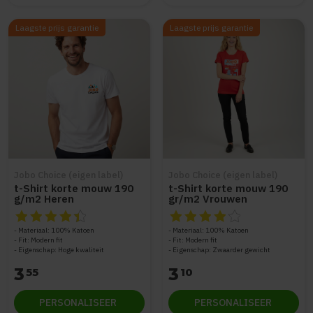
Laagste prijs garantie
Laagste prijs garantie
Jobo Choice (eigen label)
Jobo Choice (eigen label)
t-Shirt korte mouw 190
t-Shirt korte mouw 190
g/m2 Heren
gr/m2 Vrouwen
De beoordeling van dit product is
De beoordeling van dit produc
4.65
van de 5
Materiaal: 100% Katoen
Materiaal: 100% Katoen
Fit: Modern fit
Fit: Modern fit
Eigenschap: Hoge kwaliteit
Eigenschap: Zwaarder gewicht
3
3
55
10
PERSONALISEER
PERSONALISEER