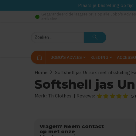
Plaats je bestelling op tij
Gegarandeerd de laagste prijs op alle Jobo's Advies
check_circle
artikelen
Zoeken
search
home
JOBO'S ADVIES
KLEDING
ACCESSO
chevron_right
Home
Softshell jas Unisex met ritssluiting E
Softshell jas Un
Merk:
Th Clothes
| Reviews:
De beoordeling van
5
Vragen? Neem contact
op met onze