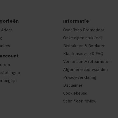
gorieën
Informatie
 Advies
Over Jobo Promotions
ng
Onze eigen drukkerij
soires
Bedrukken & Borduren
Klantenservice & FAQ
 account
Verzenden & retourneren
treren
Algemene voorwaarden
estellingen
Privacy-verklaring
erlanglijst
Disclaimer
Cookiebeleid
Schrijf een review