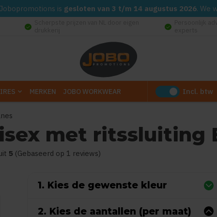
d. Jobopromotions is
gesloten van 3 t/m 14 augustus 2026
. We 
Scherpste prijzen van NL door eigen
Persoonlijk ad
check_circle
check_circle
drukkerij
experts
Incl. btw
IRES
MERKEN
JOBO WORKWEAR
anes
isex met ritssluiting
 dit product is
5
van de 5
uit
5
(Gebaseerd op 1 reviews)
1. Kies de gewenste kleur
2. Kies de aantallen (per maat)