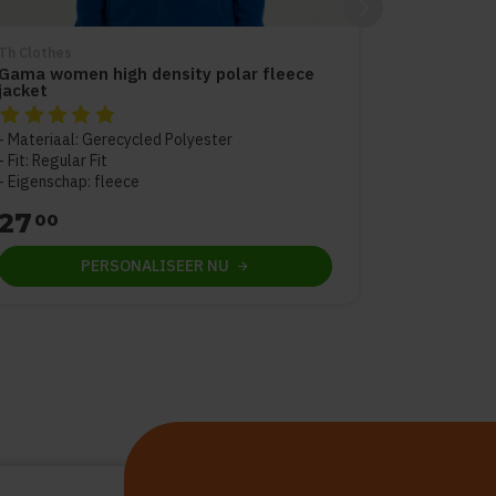
Th Clothes
Gama women high density polar fleece
jacket
De beoordeling van dit product is
5
van de 5
Materiaal: Gerecycled Polyester
Fit: Regular Fit
Eigenschap: fleece
27
00
PERSONALISEER
NU