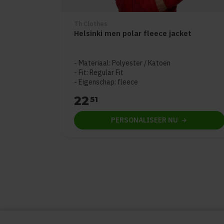
Th Clothes
Helsinki men polar fleece jacket
Materiaal: Polyester / Katoen
Fit: Regular Fit
Eigenschap: fleece
22
51
PERSONALISEER
NU