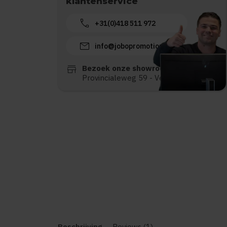
klantenservice
call
+31(0)418 511 972
mail
info@jobopromotions.nl
store
Bezoek onze showroom:
Provincialeweg 59 - Velddriel
Beschrijving
Reviews (1)