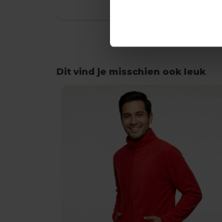
Dit vind je misschien ook leuk
Items van productcarrousel