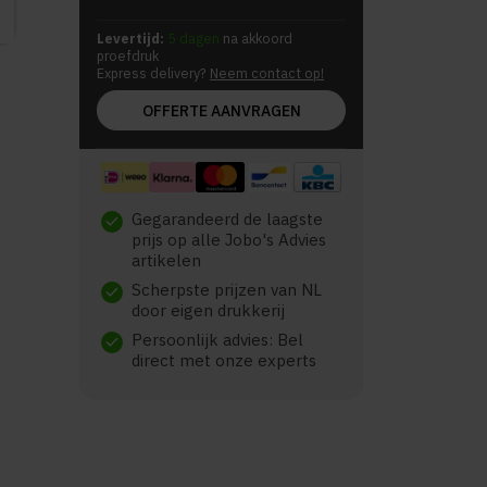
Levertijd:
5 dagen
na akkoord
proefdruk
Express delivery?
Neem contact op!
OFFERTE AANVRAGEN
Gegarandeerd de laagste
check
prijs op alle Jobo's Advies
artikelen
Scherpste prijzen van NL
check
door eigen drukkerij
Persoonlijk advies: Bel
check
direct met onze experts