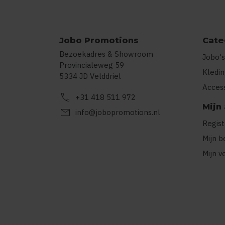
Jobo Promotions
Cate
Bezoekadres & Showroom
Jobo's
Provincialeweg 59
Kledi
5334 JD Velddriel
Acces
call
+31 418 511 972
Mijn
mail
info@jobopromotions.nl
Regis
Mijn b
Mijn v