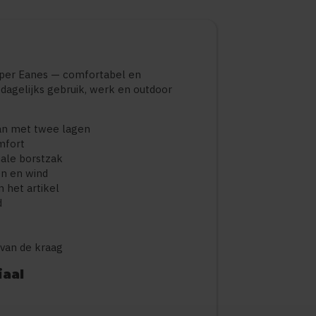
ipper Eanes — comfortabel en
 dagelijks gebruik, werk en outdoor
an met twee lagen
mfort
nale borstzak
n en wind
 het artikel
d
 van de kraag
iaal