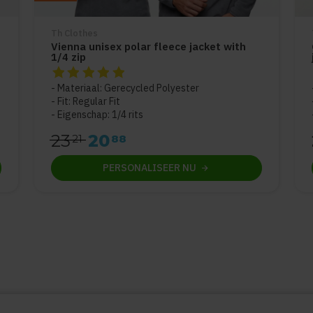
Th Clothes
Vienna unisex polar fleece jacket with
1/4 zip
De beoordeling van dit product is
5
van de 5
Materiaal: Gerecycled Polyester
Fit: Regular Fit
Eigenschap: 1/4 rits
23
20
21
88
PERSONALISEER
NU