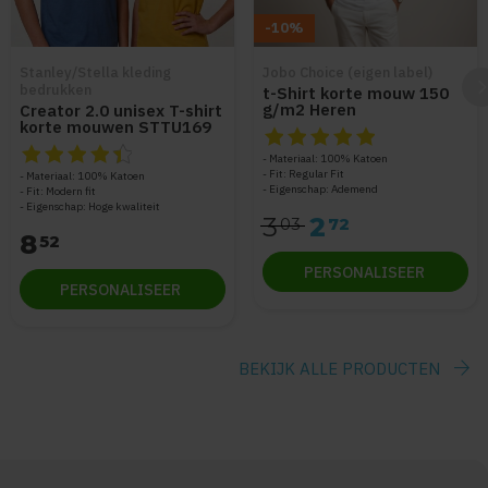
-10%
Stanley/Stella kleding
Jobo Choice (eigen label)
bedrukken
t-Shirt korte mouw 150
g/m2 Heren
Creator 2.0 unisex T-shirt
korte mouwen STTU169
De beoordeling van dit produc
De beoordeling van dit product is
4.5
van de 5
Materiaal: 100% Katoen
Fit: Regular Fit
Materiaal: 100% Katoen
Eigenschap: Ademend
Fit: Modern fit
Eigenschap: Hoge kwaliteit
3
2
03
72
8
52
PERSONALISEER
PERSONALISEER
arrow_forward
BEKIJK ALLE PRODUCTEN