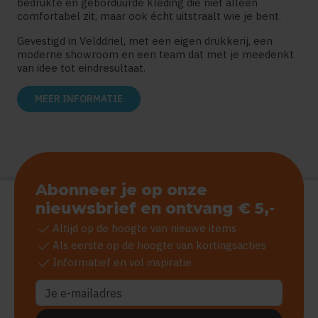
bedrukte en geborduurde kleding die niet alleen
comfortabel zit, maar ook écht uitstraalt wie je bent.
Gevestigd in Velddriel, met een eigen drukkerij, een
moderne showroom en een team dat met je meedenkt
van idee tot eindresultaat.
MEER INFORMATIE
Abonneer je op onze
nieuwsbrief en ontvang € 5,-
check
Altijd op de hoogte van nieuwe items
check
Als eerste op de hoogte van kortingsacties
check
Informatief en vol inspiratie