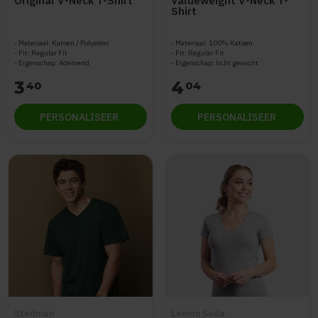
Original V-Neck T-Shirt
Valueweight V-Neck T-
Shirt
Materiaal: Katoen / Polyester
Materiaal: 100% Katoen
Fit: Regular Fit
Fit: Regular Fit
Eigenschap: Ademend
Eigenschap: licht gewicht
3
4
40
04
PERSONALISEER
PERSONALISEER
Stedman
Lemon Soda