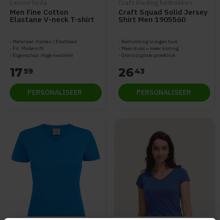
Lemon Soda
Craft kleding bedrukken
Men Fine Cotton
Craft Squad Solid Jersey
Elastane V-neck T-shirt
Shirt Men 1905560
korte mouwen
Materiaal: Katoen / Elasthaan
Bedrukking in eigen huis
Fit: Modern fit
Meer stuks = meer korting
Eigenschap: Hoge kwaliteit
Gratis digitale proefdruk
17
26
59
43
PERSONALISEER
PERSONALISEER