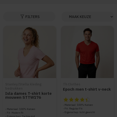
filter_alt
FILTERS
Stanley/Stella kleding
Th Clothes
bedrukken
Epoch men t-shirt v-neck
Isla dames T-shirt korte
mouwen STTW176
De beoordeling van dit produc
Materiaal: 100% Katoen
Fit: Regular Fit
Materiaal: 100% Katoen
Eigenschap: licht gewicht
Fit: Modern fit
Eigenschap: Zachte stof