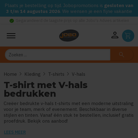
Plaats je bestelling op tijd. Jobopromotions is
gesloten van
3 t/m 14 augustus 2026
. We wensen je een fijne vakantie
check_circle
Gegarandeerd de laagste prijs op alle Jobo's Advies artikelen
person
shopping_cart
Zoeken
search
chevron_right
chevron_right
chevron_right
Home
Kleding
T-shirts
V-hals
T-shirt met V-hals
bedrukken
Creëer bedrukte v-hals t-shirts met een moderne uitstraling
voor je team, merk of evenement. Beschikbaar in diverse
stijlen en tinten. Vanaf één stuk te bestellen, inclusief gratis
proefdruk. Bekijk ons aanbod!
LEES MEER