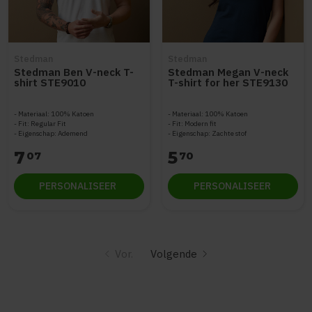
Stedman
Stedman
Stedman Ben V-neck T-
Stedman Megan V-neck
shirt STE9010
T-shirt for her STE9130
Materiaal: 100% Katoen
Materiaal: 100% Katoen
Fit: Regular Fit
Fit: Modern fit
Eigenschap: Ademend
Eigenschap: Zachte stof
7
5
07
70
PERSONALISEER
PERSONALISEER
Vor.
Volgende