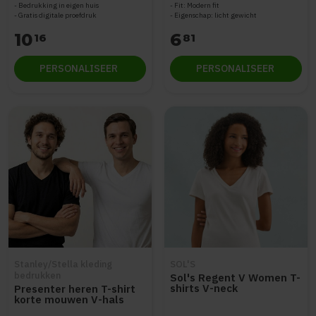
Bedrukking in eigen huis
Fit: Modern fit
Gratis digitale proefdruk
Eigenschap: licht gewicht
10
6
16
81
PERSONALISEER
PERSONALISEER
Stanley/Stella kleding
SOL'S
bedrukken
Sol's Regent V Women T-
shirts V-neck
Presenter heren T-shirt
Shortsleeve
korte mouwen V-hals
STTM562