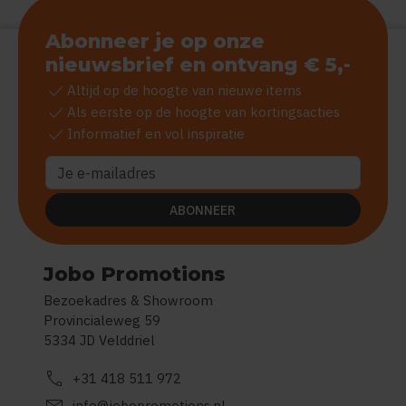
Abonneer je op onze
nieuwsbrief en ontvang € 5,-
check
Altijd op de hoogte van nieuwe items
check
Als eerste op de hoogte van kortingsacties
check
Informatief en vol inspiratie
ABONNEER
Jobo Promotions
Bezoekadres & Showroom
Provincialeweg 59
5334 JD Velddriel
call
+31 418 511 972
info@jobopromotions.nl