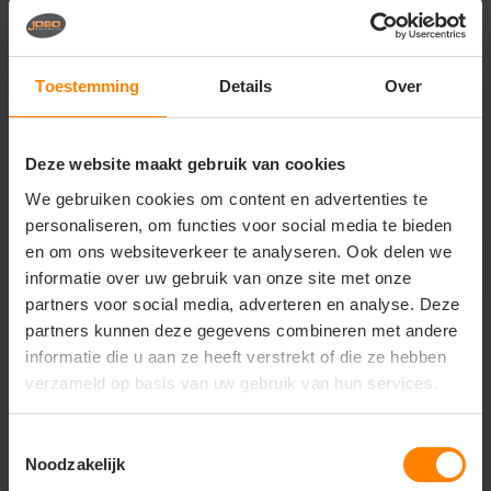
Printer Active Wear
SOL'S
printer heavy v-neck t-
Sol's Moon T-shirts V-
shirt dames 2264025
neck Shortsleeve
Toestemming
Details
Over
Snelle levering (tot binnen 48u)
Materiaal: 100% Katoen
Meer stuks = meer korting
Fit: Slim Fit
Bedrukking in eigen huis
Eigenschap: Ademend
Deze website maakt gebruik van cookies
8
4
08
04
We gebruiken cookies om content en advertenties te
PERSONALISEER
PERSONALISEER
personaliseren, om functies voor social media te bieden
en om ons websiteverkeer te analyseren. Ook delen we
informatie over uw gebruik van onze site met onze
partners voor social media, adverteren en analyse. Deze
partners kunnen deze gegevens combineren met andere
informatie die u aan ze heeft verstrekt of die ze hebben
verzameld op basis van uw gebruik van hun services.
Toestemmingsselectie
Noodzakelijk