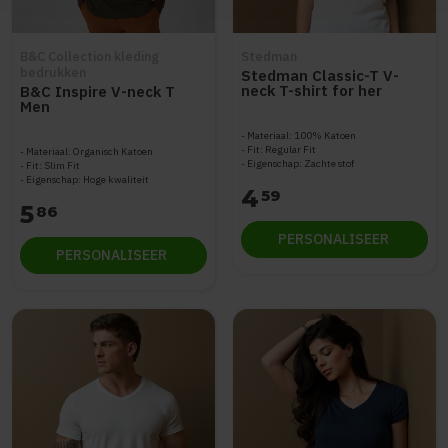
B&C Collection kleding
Stedman
bedrukken
Stedman Classic-T V-
neck T-shirt for her
B&C Inspire V-neck T
STE2700
Men
Materiaal: 100% Katoen
Fit: Regular Fit
Materiaal: Organisch Katoen
Eigenschap: Zachte stof
Fit: Slim Fit
Eigenschap: Hoge kwaliteit
4
59
5
86
PERSONALISEER
PERSONALISEER