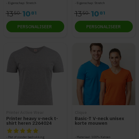
Eigenschap: Stretch
Eigenschap: Stretch
13
10
13
10
50
81
50
81
PERSONALISEER
PERSONALISEER
Printer Active Wear
Clique
Printer heavy v-neck t-
Basic-T V-neck unisex
shirt heren 2264024
korte mouwen
De beoordeling van dit product is
5
van de 5
Met of zonder bedrukking
Materiaal: 100% Katoen