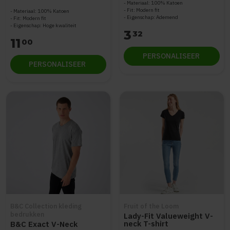
Materiaal: 100% Katoen
Fit: Modern fit
Materiaal: 100% Katoen
Eigenschap: Ademend
Fit: Modern fit
Eigenschap: Hoge kwaliteit
3
32
11
00
PERSONALISEER
PERSONALISEER
B&C Collection kleding
Fruit of the Loom
bedrukken
Lady-Fit Valueweight V-
neck T-shirt
B&C Exact V-Neck