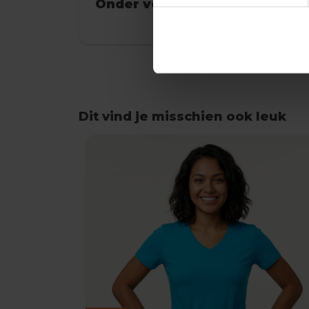
Onder voorbehoud van produ
Dit vind je misschien ook leuk
Items van productcarrousel