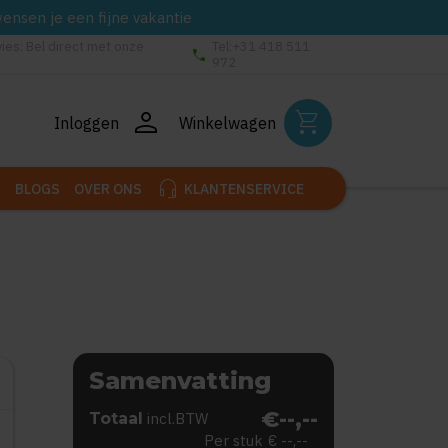
wensen je een fijne vakantie
vies: Bel direct met onze
Tel:+31 418 511
phone
972
person
shopping_cart
Inloggen
Winkelwagen
headset_mic
BLOGS
OVER ONS
KLANTENSERVICE
Samenvatting
€--,--
Totaal
incl.BTW
Per stuk
€ --,--