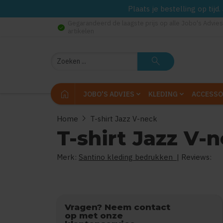
Plaats je bestelling op tij
Gegarandeerd de laagste prijs op alle Jobo's Advies
check_circle
artikelen
Zoeken
search
home
JOBO'S ADVIES
KLEDING
ACCESSO
chevron_right
Home
T-shirt Jazz V-neck
T-shirt Jazz V-
Merk:
Santino kleding bedrukken
| Reviews:
Vragen? Neem contact
op met onze