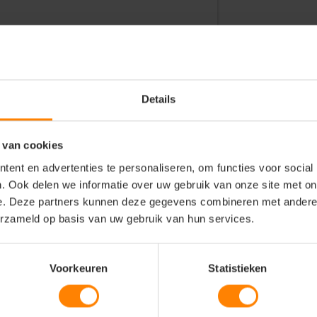
stisch en duurzaam geproduceerd
)
Details
portieve activiteiten
de look
 van cookies
ent en advertenties te personaliseren, om functies voor social
. Ook delen we informatie over uw gebruik van onze site met on
e. Deze partners kunnen deze gegevens combineren met andere i
erzameld op basis van uw gebruik van hun services.
et Oeko-Tex en Amfori certificeringen
Voorkeuren
Statistieken
aagcomfort
 te combineren