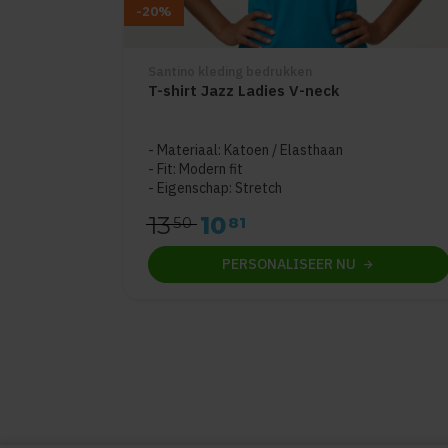
-20%
Santino kleding bedrukken
T-shirt Jazz Ladies V-neck
Materiaal: Katoen / Elasthaan
Fit: Modern fit
Eigenschap: Stretch
13
10
50
81
PERSONALISEER
NU