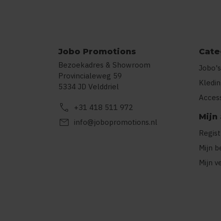
Jobo Promotions
Cate
Bezoekadres & Showroom
Jobo's
Provincialeweg 59
Kledi
5334 JD Velddriel
Acces
call
+31 418 511 972
Mijn
mail
info@jobopromotions.nl
Regis
Mijn b
Mijn v