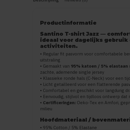
Productinformatie
Santino T-shirt Jazz — comfort
ideaal voor dagelijks gebruik 
activiteiten.
• Regular fit pasvorm voor comfortabele be
uitstraling
• Gemaakt van
95% katoen / 5% elastaan
zachte, ademende single jersey
• Klassieke ronde hals (C-Neck) voor een ti
• Licht getailleerd voor een flatterende pa
• Comfortabel en geschikt voor langdurig d
• Eenvoudig, stijlvol en tijdloos ontwerp da
•
Certificeringen:
Oeko-Tex en Amfori, gep
milieu
Hoofdmateriaal / bovenmater
• 95% Cotton / 5% Elastane