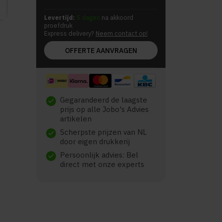
Levertijd:
5 dagen
na akkoord
proefdruk
Express delivery?
Neem contact op!
OFFERTE AANVRAGEN
Gegarandeerd de laagste
check
prijs op alle Jobo's Advies
artikelen
Scherpste prijzen van NL
check
door eigen drukkerij
Persoonlijk advies: Bel
check
direct met onze experts