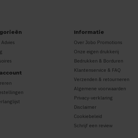
gorieën
Informatie
 Advies
Over Jobo Promotions
ng
Onze eigen drukkerij
soires
Bedrukken & Borduren
Klantenservice & FAQ
 account
Verzenden & retourneren
treren
Algemene voorwaarden
estellingen
Privacy-verklaring
erlanglijst
Disclaimer
Cookiebeleid
Schrijf een review