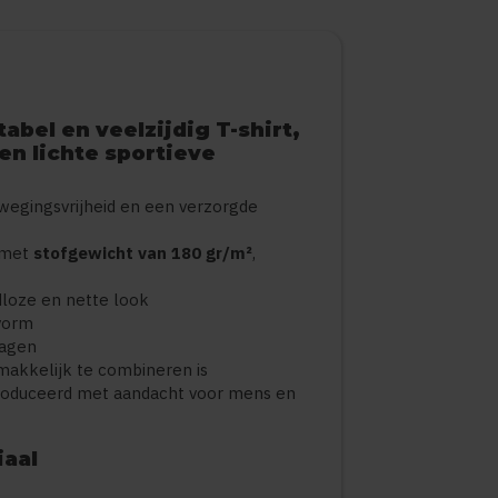
abel en veelzijdig T-shirt,
en lichte sportieve
wegingsvrijheid en een verzorgde
met
stofgewicht van 180 gr/m²
,
jdloze en nette look
svorm
ragen
t makkelijk te combineren is
roduceerd met aandacht voor mens en
iaal