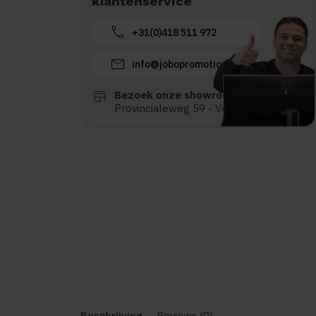
klantenservice
call
+31(0)418 511 972
mail
info@jobopromotions.nl
store
Bezoek onze showroom:
Provincialeweg 59 - Velddriel
Beschrijving
Reviews (0)