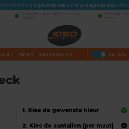
d. Jobopromotions is
gesloten van 3 t/m 14 augustus 2026
. We 
Scherpste prijzen van NL door eigen
Persoonlijk ad
check_circle
check_circle
drukkerij
experts
Incl. btw
IRES
MERKEN
JOBO WORKWEAR
neck
0
uit
5
(Gebaseerd op 0 reviews)
1. Kies de gewenste kleur
2. Kies de aantallen (per maat)