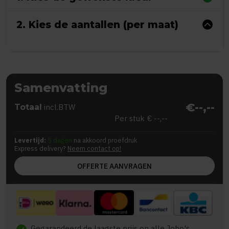
2. Kies de aantallen (per maat)
Samenvatting
€--,--
Totaal
incl.BTW
Per stuk
€ --,--
Levertijd:
5 dagen
na akkoord proefdruk
Express delivery?
Neem contact op!
OFFERTE AANVRAGEN
Gegarandeerd de laagste prijs op alle Jobo's