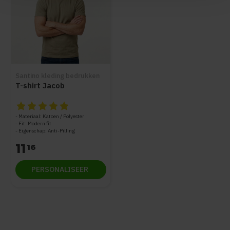
Santino kleding bedrukken
T-shirt Jacob
De beoordeling van dit product is
5
van de 5
Materiaal: Katoen / Polyester
Fit: Modern fit
Eigenschap: Anti-Pilling
11
16
PERSONALISEER