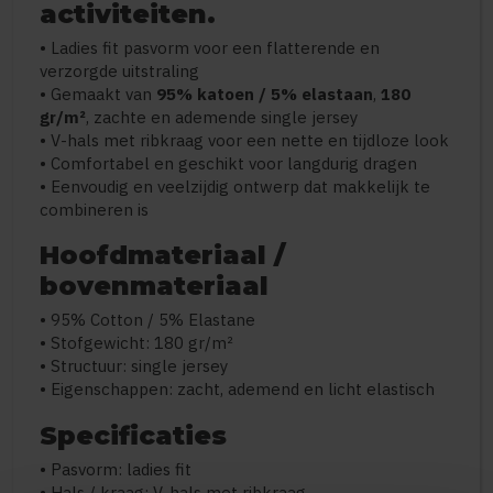
activiteiten.
• Ladies fit pasvorm voor een flatterende en
verzorgde uitstraling
• Gemaakt van
95% katoen / 5% elastaan
,
180
gr/m²
, zachte en ademende single jersey
• V-hals met ribkraag voor een nette en tijdloze look
• Comfortabel en geschikt voor langdurig dragen
• Eenvoudig en veelzijdig ontwerp dat makkelijk te
combineren is
Hoofdmateriaal /
bovenmateriaal
• 95% Cotton / 5% Elastane
• Stofgewicht: 180 gr/m²
• Structuur: single jersey
• Eigenschappen: zacht, ademend en licht elastisch
Specificaties
• Pasvorm: ladies fit
• Hals / kraag: V-hals met ribkraag