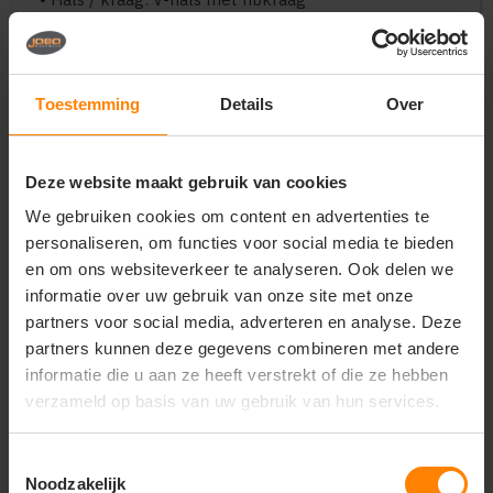
• Comfort: zacht, ademend en comfortabel
• Geschikt voor: dagelijks gebruik en lichte sportieve
activiteiten
Toestemming
Details
Over
Wasvoorschriften
• Machinewasbaar volgens label
• Niet bleken
Deze website maakt gebruik van cookies
• Strijken volgens label
We gebruiken cookies om content en advertenties te
Unieke eigenschappen
personaliseren, om functies voor social media te bieden
en om ons websiteverkeer te analyseren. Ook delen we
• Flatterende damespasvorm
informatie over uw gebruik van onze site met onze
• Hoogwaardig katoenmix voor optimaal
draagcomfort
partners voor social media, adverteren en analyse. Deze
• Tijdloos en veelzijdig T-shirt, makkelijk te
partners kunnen deze gegevens combineren met andere
combineren
informatie die u aan ze heeft verstrekt of die ze hebben
verzameld op basis van uw gebruik van hun services.
Onder voorbehoud van
productveranderingen.
Toestemmingsselectie
Noodzakelijk