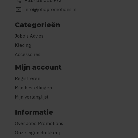
call
+31 418 511 972
mail
info@jobopromotions.nl
Categorieën
Jobo's Advies
Kleding
Accessoires
Mijn account
Registreren
Mijn bestellingen
Mijn verlanglijst
Informatie
Over Jobo Promotions
Onze eigen drukkerij