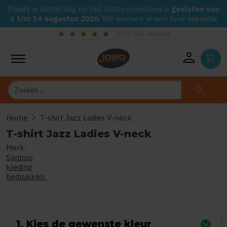
Plaats je bestelling op tijd. Jobopromotions is
gesloten van
3 t/m 14 augustus 2026
. We wensen je een fijne vakantie
check_circle
Gegarandeerd de laagste prijs op alle Jobo's Advies artikelen
person
shopping_cart
Zoeken
search
chevron_right
Home
T-shirt Jazz Ladies V-neck
T-shirt Jazz Ladies V-neck
Merk:
0
uit
5
(Gebaseerd op 0 reviews)
Santino
kleding
bedrukken
1. Kies de gewenste kleur