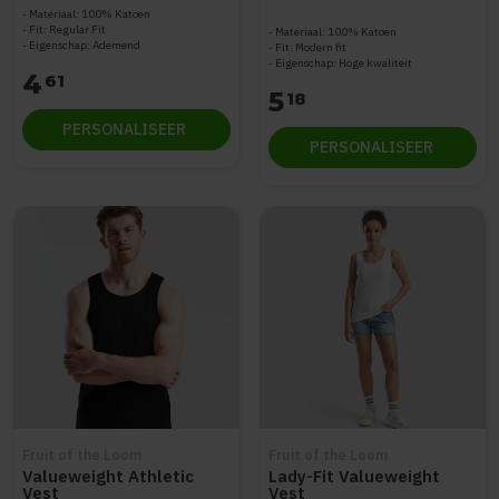
Materiaal: 100% Katoen
Fit: Regular Fit
Materiaal: 100% Katoen
Eigenschap: Ademend
Fit: Modern fit
Eigenschap: Hoge kwaliteit
4
61
5
18
PERSONALISEER
PERSONALISEER
Fruit of the Loom
Fruit of the Loom
Valueweight Athletic
Lady-Fit Valueweight
Vest
Vest