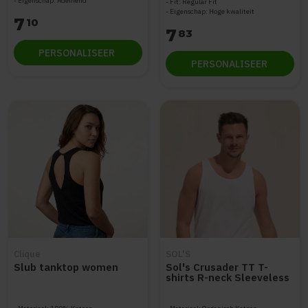
Eigenschap: Ademend
Fit: Regular Fit
Eigenschap: Hoge kwaliteit
7
10
7
83
PERSONALISEER
PERSONALISEER
Clique
SOL'S
Slub tanktop women
Sol's Crusader TT T-
shirts R-neck Sleeveless