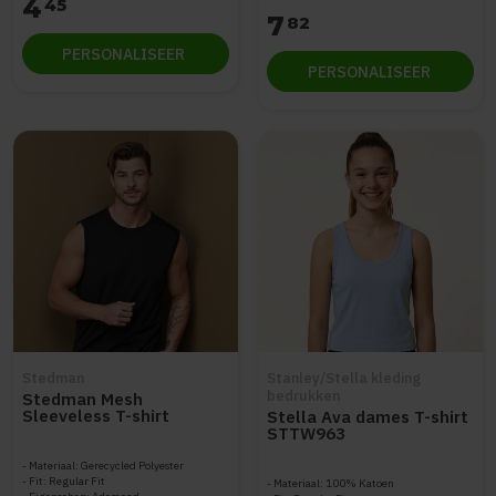
4
45
7
82
PERSONALISEER
PERSONALISEER
Stedman
Stanley/Stella kleding
bedrukken
Stedman Mesh
Sleeveless T-shirt
Stella Ava dames T-shirt
STE8440
STTW963
Materiaal: Gerecycled Polyester
Fit: Regular Fit
Materiaal: 100% Katoen