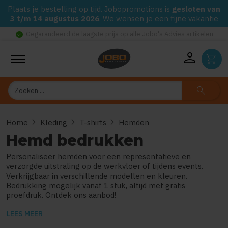
Plaats je bestelling op tijd. Jobopromotions is
gesloten van
3 t/m 14 augustus 2026
. We wensen je een fijne vakantie
check_circle
Gegarandeerd de laagste prijs op alle Jobo's Advies artikelen
person
shopping_cart
Zoeken
search
chevron_right
chevron_right
chevron_right
Home
Kleding
T-shirts
Hemden
Hemd bedrukken
Personaliseer hemden voor een representatieve en
verzorgde uitstraling op de werkvloer of tijdens events.
Verkrijgbaar in verschillende modellen en kleuren.
Bedrukking mogelijk vanaf 1 stuk, altijd met gratis
proefdruk. Ontdek ons aanbod!
LEES MEER