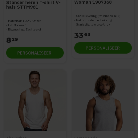
Woman 1907368
Stancer heren T-shirt V-
hals STTM961
Snelle levering (tot binnen 48u)
Met of zonder bedrukking
Materiaal: 100% Katoen
Gratis digitale proefdruk
Fit: Modern fit
Eigenschap: Zachte stof
33
63
8
29
PERSONALISEER
PERSONALISEER