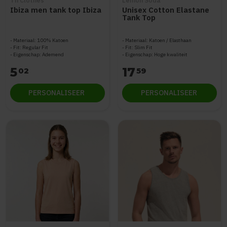
Th Clothes
Lemon Soda
Ibiza men tank top Ibiza
Unisex Cotton Elastane
Tank Top
Materiaal: 100% Katoen
Materiaal: Katoen / Elasthaan
Fit: Regular Fit
Fit: Slim Fit
Eigenschap: Ademend
Eigenschap: Hoge kwaliteit
5
17
02
59
PERSONALISEER
PERSONALISEER