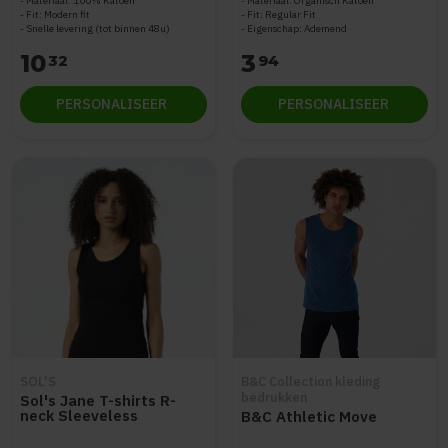
Materiaal: 100% Katoen
Materiaal: Organisch Katoen
Fit: Modern fit
Fit: Regular Fit
Snelle levering (tot binnen 48u)
Eigenschap: Ademend
10
3
32
94
PERSONALISEER
PERSONALISEER
SOL'S
B&C Collection kleding
bedrukken
Sol's Jane T-shirts R-
neck Sleeveless
B&C Athletic Move