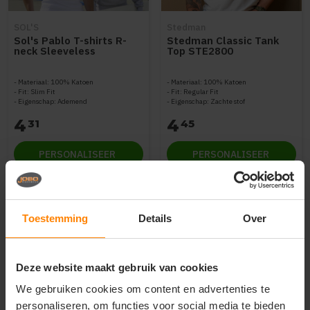
SOL'S
Stedman
Sol's Pablo T-shirts R-
Stedman Classic Tank
neck Sleeveless
Top STE2800
Materiaal: 100% Katoen
Materiaal: 100% Katoen
Fit: Slim Fit
Fit: Regular Fit
Eigenschap: Ademend
Eigenschap: Zachte stof
4
4
31
45
PERSONALISEER
PERSONALISEER
Toestemming
Details
Over
Deze website maakt gebruik van cookies
We gebruiken cookies om content en advertenties te
personaliseren, om functies voor social media te bieden