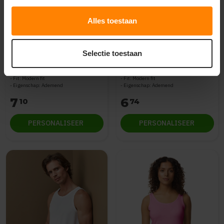
Alles toestaan
Stedman
Stedman
Stedman Mesh Tank Top
Stedman Sports
for her STE8540
Interlock Tank Top for
Selectie toestaan
her STE8110
Materiaal: Gerecycled Polyester
Materiaal: Gerecycled Polyester
Fit: Modern fit
Fit: Modern fit
Eigenschap: Ademend
Eigenschap: Ademend
7
6
10
74
PERSONALISEER
PERSONALISEER