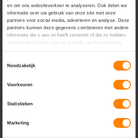
en om ons websiteverkeer te analyseren. Ook delen we
informatie over uw gebruik van onze site met onze
Stedman
Stedman
partners voor social media, adverteren en analyse. Deze
Stedman Classic Tank
Stedman Comfort Tank
Top for her STE2900
Top STE2810
partners kunnen deze gegevens combineren met andere
informatie die u aan ze heeft verstrekt of die ze hebben
Materiaal: 100% Katoen
Materiaal: 100% Katoen
verzameld op basis van uw gebruik van hun services.
Fit: Regular Fit
Fit: Modern fit
Eigenschap: Zachte stof
Eigenschap: Zachte stof
4
5
45
37
Toestemmingsselectie
Noodzakelijk
PERSONALISEER
PERSONALISEER
Voorkeuren
Statistieken
Marketing