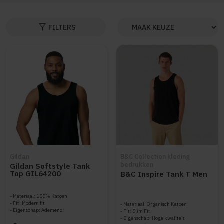
filter_alt
FILTERS
Gildan
B&C Collection kleding
bedrukken
Gildan Softstyle Tank
Top GIL64200
B&C Inspire Tank T Men
Materiaal: 100% Katoen
Fit: Modern fit
Materiaal: Organisch Katoen
Eigenschap: Ademend
Fit: Slim Fit
Eigenschap: Hoge kwaliteit