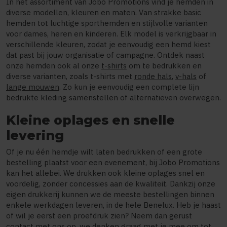
In het assortiment van Jobo Promotions vind je hemden in
diverse modellen, kleuren en maten. Van strakke basic
hemden tot luchtige sporthemden en stijlvolle varianten
voor dames, heren en kinderen. Elk model is verkrijgbaar in
verschillende kleuren, zodat je eenvoudig een hemd kiest
dat past bij jouw organisatie of campagne. Ontdek naast
onze hemden ook al onze
t-shirts
om te bedrukken en
diverse varianten, zoals t-shirts met
ronde hals
,
v-hals
of
lange mouwen
. Zo kun je eenvoudig een complete lijn
bedrukte kleding samenstellen of alternatieven overwegen.
Kleine oplages en snelle
levering
Of je nu één hemdje wilt laten bedrukken of een grote
bestelling plaatst voor een evenement, bij Jobo Promotions
kan het allebei. We drukken ook kleine oplages snel en
voordelig, zonder concessies aan de kwaliteit. Dankzij onze
eigen drukkerij kunnen we de meeste bestellingen binnen
enkele werkdagen leveren, in de hele Benelux. Heb je haast
of wil je eerst een proefdruk zien? Neem dan gerust
contact met ons op, we denken graag met je mee om tot