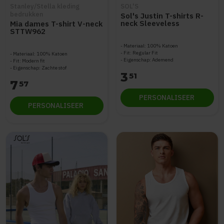
Stanley/Stella kleding
SOL'S
bedrukken
Sol's Justin T-shirts R-
neck Sleeveless
Mia dames T-shirt V-neck
STTW962
Materiaal: 100% Katoen
Fit: Regular Fit
Materiaal: 100% Katoen
Eigenschap: Ademend
Fit: Modern fit
Eigenschap: Zachte stof
3
51
7
57
PERSONALISEER
PERSONALISEER