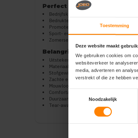
Perfect voor:
Bedrijfskleding met logo
Bedrukte of geborduurde tanktops
Toestemming
Promotiekleding en merchandise
Sport- en vrijetijdskleding
Zomerse events en festivals
Deze website maakt gebruik
Belangrijkste kenmerken:
We gebruiken cookies om cont
Uitstekend geschikt voor bedrukken en 
websiteverkeer te analyseren
Materiaal: 100% ringgesponnen katoen
media, adverteren en analys
Stofgewicht: ca. 150 g/m² (licht en ade
verstrekt of die ze hebben v
Zachte en gladde stof (Softstyle kwalitei
Mouwloos ontwerp voor extra ventilatie
Comfortabele pasvorm
Toestemmingsselectie
Duurzaam en vormvast
Noodzakelijk
Tear-away label (perfect voor rebranding