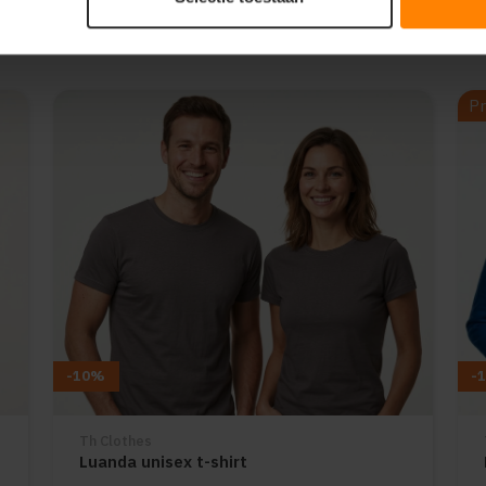
Pr
-10%
-
Th Clothes
Luanda unisex t-shirt