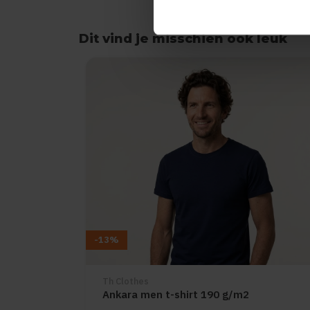
Dit vind je misschien ook leuk
Items van productcarrousel
-13%
Th Clothes
Ankara men t-shirt 190 g/m2