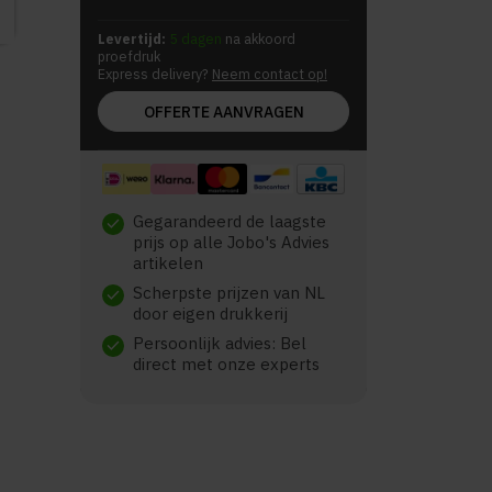
Levertijd:
5 dagen
na akkoord
proefdruk
Express delivery?
Neem contact op!
OFFERTE AANVRAGEN
Gegarandeerd de laagste
check
prijs op alle Jobo's Advies
artikelen
Scherpste prijzen van NL
check
door eigen drukkerij
Persoonlijk advies: Bel
check
direct met onze experts