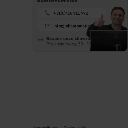
klantenservice
call
+31(0)418 511 972
mail
info@jobopromotions.nl
store
Bezoek onze showroom:
Provincialeweg 59 - Velddriel
Beschrijving
Reviews (0)