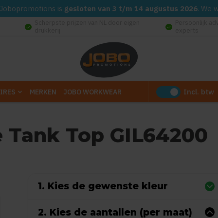
d. Jobopromotions is
gesloten van 3 t/m 14 augustus 2026
. We 
Scherpste prijzen van NL door eigen
Persoonlijk ad
check_circle
check_circle
drukkerij
experts
Incl. btw
IRES
MERKEN
JOBO WORKWEAR
le Tank Top GIL64200
(Gebaseerd op 0 reviews)
1. Kies de gewenste kleur
2. Kies de aantallen (per maat)