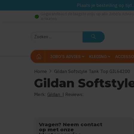
Plaats je bestelling op tij
Gegarandeerd de laagste prijs op alle Jobo's Advies
check_circle
artikelen
Zoeken
search
home
JOBO'S ADVIES
KLEDING
ACCESSO
chevron_right
Home
Gildan Softstyle Tank Top GIL64200
Gildan Softsty
Merk:
Gildan
| Reviews:
0
uit
5
Vragen? Neem contact
op met onze