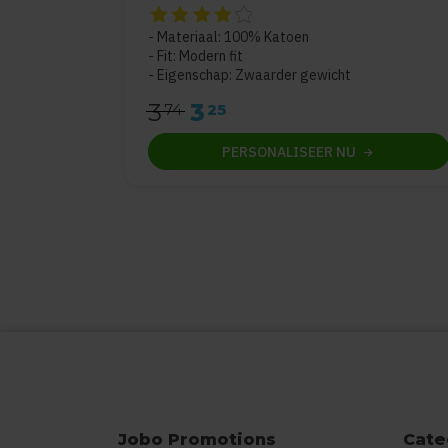
De beoordeling van dit product is
4
van de 
Materiaal: 100% Katoen
Fit: Modern fit
Eigenschap: Zwaarder gewicht
3
3
74
25
PERSONALISEER
NU
Jobo Promotions
Cate