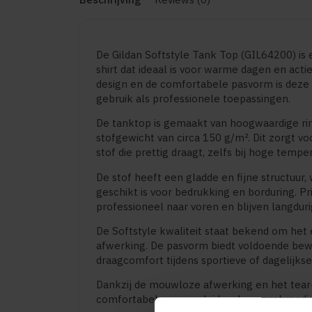
De Gildan Softstyle Tank Top (GIL64200) is
shirt dat ideaal is voor warme dagen en act
design en de comfortabele pasvorm is deze 
gebruik als professionele toepassingen.
De tanktop is gemaakt van hoogwaardige ri
stofgewicht van circa 150 g/m². Dit zorgt 
stof die prettig draagt, zelfs bij hoge tempe
De stof heeft een gladde en fijne structuur
geschikt is voor bedrukking en borduring. P
professioneel naar voren en blijven langduri
De Softstyle kwaliteit staat bekend om het
afwerking. De pasvorm biedt voldoende bewe
draagcomfort tijdens sportieve of dagelijkse 
Dankzij de mouwloze afwerking en het tear-
comfortabel, maar ook ideaal voor rebrandi