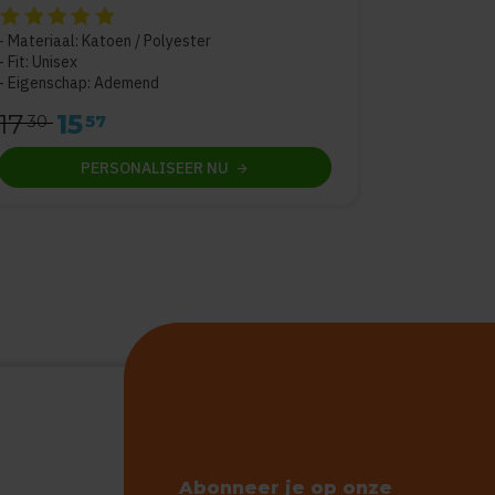
De beoordeling van dit product is
5
van de 5
Materiaal: Katoen / Polyester
Fit: Unisex
Eigenschap: Ademend
17
15
30
57
PERSONALISEER
NU
Abonneer je op onze