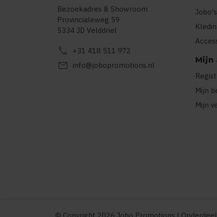
Bezoekadres & Showroom
Jobo's
Provincialeweg 59
Kledi
5334 JD Velddriel
Acces
call
+31 418 511 972
Mijn
mail
info@jobopromotions.nl
Regis
Mijn b
Mijn v
© Copyright 2026 Jobo Promotions | Onderdeel