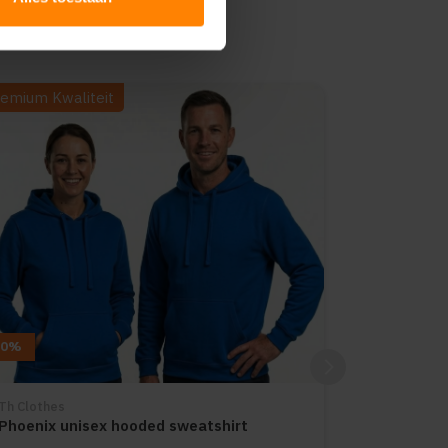
emium Kwaliteit
10%
Th Clothes
Phoenix unisex hooded sweatshirt