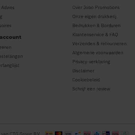
 Advies
Over Jobo Promotions
ng
Onze eigen drukkerij
soires
Bedrukken & Borduren
Klantenservice & FAQ
 account
Verzenden & retourneren
treren
Algemene voorwaarden
estellingen
Privacy-verklaring
erlanglijst
Disclaimer
Cookiebeleid
Schrijf een review
 van CTG Group B.V.