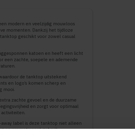
 een modern en veelzijdig mouwloos
ieve momenten. Dankzij het tijdloze
tanktop geschikt voor zowel casual
nggesponnen katoen en heeft een licht
voor een zachte, soepele en ademende
raturen.
, waardoor de tanktop uitstekend
rints en logo’s komen scherp en
g mooi.
 extra zachte gevoel en de duurzame
gingsvrijheid en zorgt voor optimaal
activiteiten.
away label is deze tanktop niet alleen
ng en promotioneel gebruik.