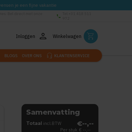
wensen je een fijne vakantie
vies: Bel direct met onze
Tel:+31 418 511
phone
972
person
shopping_cart
Inloggen
Winkelwagen
headset_mic
BLOGS
OVER ONS
KLANTENSERVICE
Samenvatting
€--,--
Totaal
incl.BTW
Per stuk
€ --,--