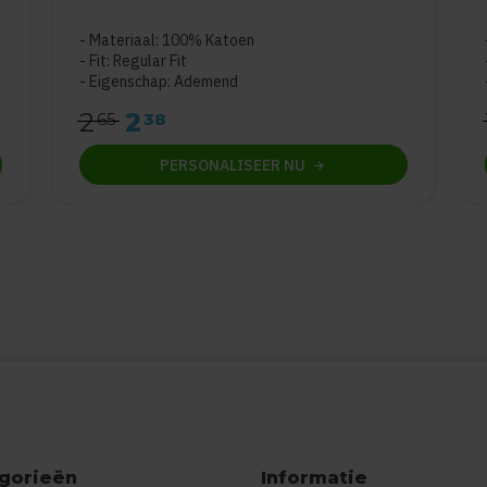
5
Materiaal: 100% Katoen
Fit: Regular Fit
Eigenschap: Ademend
2
2
65
38
PERSONALISEER
NU
gorieën
Informatie