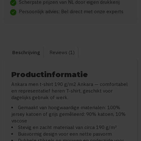
Scherpste prijzen van NL door eigen drukkerij
check
Persoonlijk advies: Bel direct met onze experts
check
Beschrijving
Reviews (1)
Productinformatie
Ankara men t-shirt 190 g/m2 Ankara — comfortabel
en representatief heren T-shirt, geschikt voor
dagelijks gebruik of werk.
Gemaakt van hoogwaardige materialen: 100%
jersey katoen of grijs gemêleerd: 90% katoen, 10%
viscose
Stevig en zacht materiaal van circa 190 g/m²
Buisvormig design voor een nette pasvorm
Dubbele stiksels op mouwen en onderzijde voor