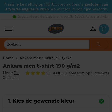
Plaats je bestelling op tijd. Jobopromotions is
gesloten van
3 t/m 14 augustus 2026
. We wensen je een fijne vakantie
check_circle
Gegarandeerd de laagste prijs op alle Jobo's Advies artikelen
person
shopping_cart
Zoeken
search
chevron_right
Home
Ankara men t-shirt 190 g/m2
Ankara men t-shirt 190 g/m2
Merk:
Th
De beoordeling van dit product is
4
van de 5
4
uit
5
(Gebaseerd op 1 reviews)
Clothes
1. Kies de gewenste kleur