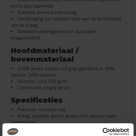
extra duurzaamheid
Dubbele dunne jersey kraag
Versteviging van satijnen tape aan de binnenkant
van de kraag
Gekaard katoengaren voor duurzaam
draagcomfort
Hoofdmateriaal /
bovenmateriaal
100% jersey katoen (of grijs gemêleerd: 90%
katoen, 10% viscose)
Gewicht: circa 190 g/m²
Constructie: single jersey
Specificaties
Pasvorm: normale snit
Kraag: dubbele dunne jersey met satijnen tape
versteviging
Manchetten: dubbele stiksels op mouwen en
onderzijde