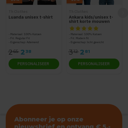
Th Clothes
Th Clothes
Luanda unisex t-shirt
Ankara kids/unisex t-
shirt korte mouwen
De beoordeling van dit produc
Materiaal: 100% Katoen
Materiaal: 100% Katoen
Fit: Regular Fit
Fit: Modern fit
Eigenschap: Ademend
Eigenschap: licht gewicht
2
2
3
2
65
38
12
81
PERSONALISEER
PERSONALISEER
Abonneer je op onze
nieuwsbrief en ontvang € 5,-