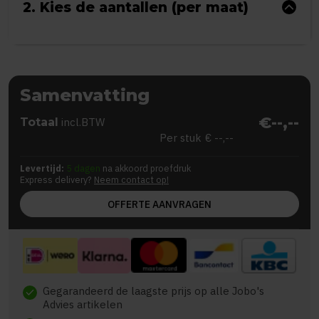
2. Kies de aantallen (per maat)
Samenvatting
€--,--
Totaal
incl.BTW
Per stuk
€ --,--
Levertijd:
5 dagen
na akkoord proefdruk
Express delivery?
Neem contact op!
OFFERTE AANVRAGEN
Gegarandeerd de laagste prijs op alle Jobo's
check
Advies artikelen