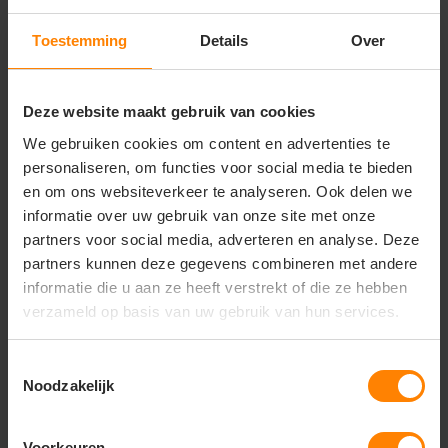
Wasvoorschriften
Toestemming
Details
Over
Machinewasbaar volgens label
Niet bleken
Strijken volgens label
Deze website maakt gebruik van cookies
We gebruiken cookies om content en advertenties te
Unieke eigenschappen
personaliseren, om functies voor social media te bieden
Comfortabele pasvorm
en om ons websiteverkeer te analyseren. Ook delen we
Duurzaam en zacht materiaal
informatie over uw gebruik van onze site met onze
Geschikt voor dagelijks gebruik en werk
partners voor social media, adverteren en analyse. Deze
Onder voorbehoud van
partners kunnen deze gegevens combineren met andere
informatie die u aan ze heeft verstrekt of die ze hebben
productveranderingen
verzameld op basis van uw gebruik van hun services.
Toestemmingsselectie
Noodzakelijk
Vragen? Neem contact
op met onze
klantenservice
Voorkeuren