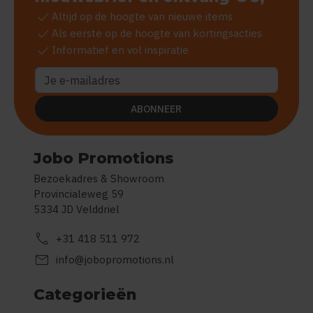
check
Altijd op de hoogte van nieuwe items
check
Als eerste op de hoogte van kortingsacties
check
Informatief en vol inspiratie
ABONNEER
Jobo Promotions
Bezoekadres & Showroom
Provincialeweg 59
5334 JD Velddriel
call
+31 418 511 972
mail
info@jobopromotions.nl
Categorieën