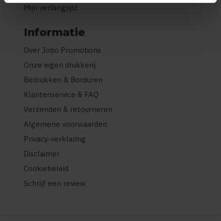
Mijn verlanglijst
Informatie
Over Jobo Promotions
Onze eigen drukkerij
Bedrukken & Borduren
Klantenservice & FAQ
Verzenden & retourneren
Algemene voorwaarden
Privacy-verklaring
Disclaimer
Cookiebeleid
Schrijf een review