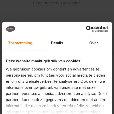
Geen producten gevonden!
Toestemming
Details
Over
Abonneer je op onze
Deze website maakt gebruik van cookies
nieuwsbrief en ontvang € 5,-
We gebruiken cookies om content en advertenties te
check
Altijd op de hoogte van nieuwe items
personaliseren, om functies voor social media te bieden
check
Als eerste op de hoogte van kortingsacties
en om ons websiteverkeer te analyseren. Ook delen we
check
Informatief en vol inspiratie
informatie over uw gebruik van onze site met onze
partners voor social media, adverteren en analyse. Deze
partners kunnen deze gegevens combineren met andere
ABONNEER
informatie die u aan ze heeft verstrekt of die ze hebben
verzameld op basis van uw gebruik van hun services.