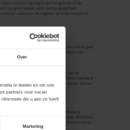
k anderszins het gevolg is van het gebruik of de
orts op geen enkele wijze aansprakelijkheid
toornissen, waardoor de pagina's op enig moment of
zich het recht voor om dit in de toekomst wel te gaan
 traffic- en profielanalyse en op die manier het
Over
n de gebruikers.
ukjes informatie die op de harde schijf van de
n. Het gebruik van cookies wordt algemeen aanvaard
 gebruik van cookies uitschakelt in uw browser, kunnen
 media te bieden en om ons
aranderen.
ze partners voor social
nformatie die u aan ze heeft
voudigd, opgeslagen in een (geautomatiseerd)
, noch worden gebruikt voor andere sites. Afdrukken
egang verschaft tot de site van Jobo Promotions wordt
Marketing
an.