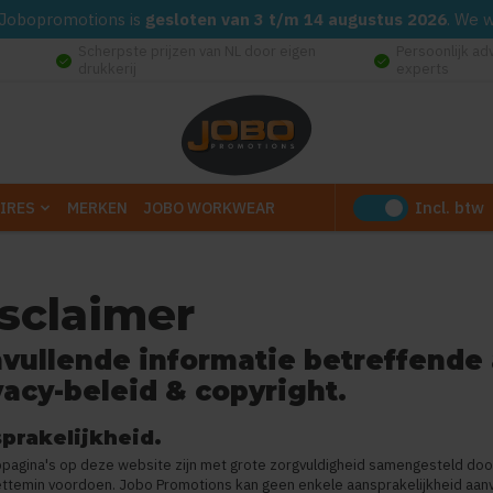
d. Jobopromotions is
gesloten van 3 t/m 14 augustus 2026
. We 
Scherpste prijzen van NL door eigen
Persoonlijk ad
check_circle
check_circle
drukkerij
experts
Incl. btw
IRES
MERKEN
JOBO WORKWEAR
sclaimer
vullende informatie betreffende 
vacy-beleid & copyright.
prakelijkheid.
bpagina's op deze website zijn met grote zorgvuldigheid samengesteld d
ettemin voordoen. Jobo Promotions kan geen enkele aansprakelijkheid aanv