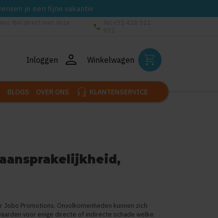
wensen je een fijne vakantie
vies: Bel direct met onze
Tel:+31 418 511
phone
972
person
shopping_cart
Inloggen
Winkelwagen
headset_mic
BLOGS
OVER ONS
KLANTENSERVICE
aansprakelijkheid,
oor Jobo Promotions. Onvolkomenheden kunnen zich
aarden voor enige directe of indirecte schade welke