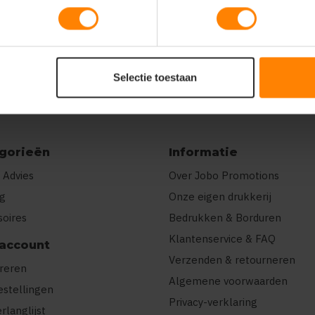
Selectie toestaan
gorieën
Informatie
 Advies
Over Jobo Promotions
ng
Onze eigen drukkerij
soires
Bedrukken & Borduren
Klantenservice & FAQ
 account
Verzenden & retourneren
treren
Algemene voorwaarden
estellingen
Privacy-verklaring
erlanglijst