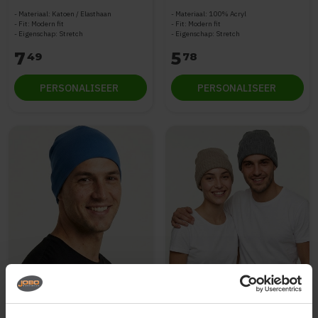
Materiaal: Katoen / Elasthaan
Materiaal: 100% Acryl
Fit: Modern fit
Fit: Modern fit
Eigenschap: Stretch
Eigenschap: Stretch
7
5
49
78
PERSONALISEER
PERSONALISEER
Clique
Clique
Baily unisex single jersey
Otto Unisex Gebreide
muts
muts