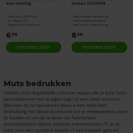
een omslag
unisex 2267004
Materiaal: 100% Acryl
Met of zonder bedrukking
Fit: Regular Fit
Gratis digitale proefdruk
Eigenschap: Zachte stof
Meer stuks = meer korting
6
8
36
25
PERSONALISEER
PERSONALISEER
Muts bedrukken
Ontdek onze uitgebreide collectie mutsen die je kunt laten
personaliseren met je eigen logo of een uniek ontwerp.
Wanneer de temperaturen dalen is een muts met
bedrukking het ideale accessoire om je medewerkers warm
te houden of om uit te delen als functioneel
promotieartikel tijdens winterse evenementen. Of je nu
kiest voor een sportieve beanie of een klassiek gebreid