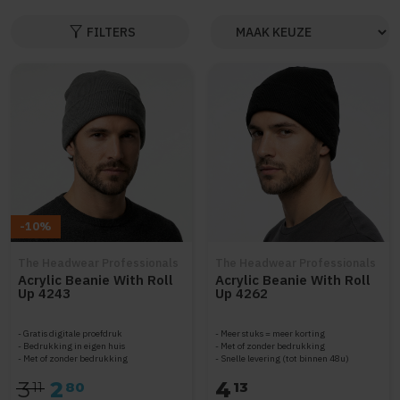
filter_alt
FILTERS
-10%
The Headwear Professionals
The Headwear Professionals
Acrylic Beanie With Roll
Acrylic Beanie With Roll
Up 4243
Up 4262
Gratis digitale proefdruk
Meer stuks = meer korting
Bedrukking in eigen huis
Met of zonder bedrukking
Met of zonder bedrukking
Snelle levering (tot binnen 48u)
3
2
4
11
80
13