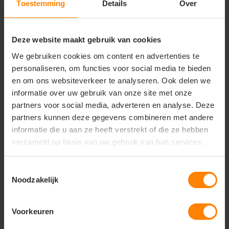
Toestemming
Details
Over
Materiaal: 100% Katoen
Materiaal: 100% Acryl
Fit: Modern fit
Fit: Modern fit
Eigenschap: licht gewicht
Eigenschap: Zachte stof
Deze website maakt gebruik van cookies
6
6
01
92
We gebruiken cookies om content en advertenties te
personaliseren, om functies voor social media te bieden
PERSONALISEER
PERSONALISEER
en om ons websiteverkeer te analyseren. Ook delen we
informatie over uw gebruik van onze site met onze
partners voor social media, adverteren en analyse. Deze
partners kunnen deze gegevens combineren met andere
informatie die u aan ze heeft verstrekt of die ze hebben
verzameld op basis van uw gebruik van hun services.
Toestemmingsselectie
Noodzakelijk
Clique
Clique
Voorkeuren
Hubert Patch Reflective
Hubert Reflective unisex
muts met omgeslagen
gebreide muts