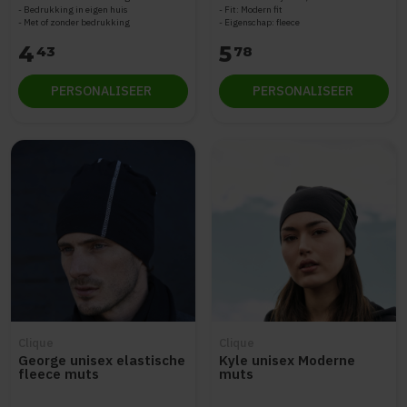
Bedrukking in eigen huis
Fit: Modern fit
Met of zonder bedrukking
Eigenschap: fleece
4
5
43
78
PERSONALISEER
PERSONALISEER
Clique
Clique
George unisex elastische
Kyle unisex Moderne
fleece muts
muts