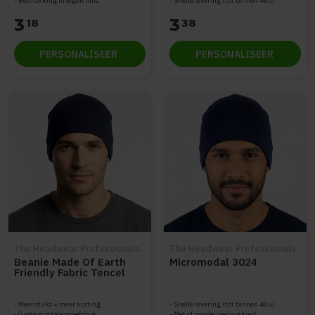
Bedrukking in eigen huis
Snelle levering (tot binnen 48u)
3
3
18
38
PERSONALISEER
PERSONALISEER
The Headwear Professionals
The Headwear Professionals
Beanie Made Of Earth
Micromodal 3024
Friendly Fabric Tencel
3012
Meer stuks = meer korting
Snelle levering (tot binnen 48u)
Gratis digitale proefdruk
Met of zonder bedrukking