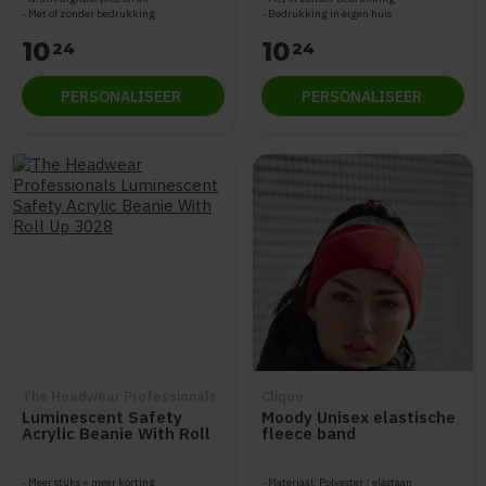
Met of zonder bedrukking
Bedrukking in eigen huis
10
10
24
24
PERSONALISEER
PERSONALISEER
The Headwear Professionals
Clique
Luminescent Safety
Moody Unisex elastische
Acrylic Beanie With Roll
fleece band
Up 3028
Meer stuks = meer korting
Materiaal: Polyester / elastaan