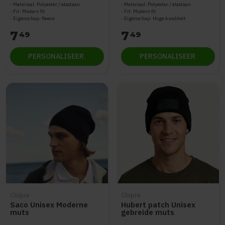
Materiaal: Polyester / elastaan
Materiaal: Polyester / elastaan
Fit: Modern fit
Fit: Modern fit
Eigenschap: fleece
Eigenschap: Hoge kwaliteit
7
7
49
49
PERSONALISEER
PERSONALISEER
Clique
Clique
Saco Unisex Moderne
Hubert patch Unisex
muts
gebreide muts