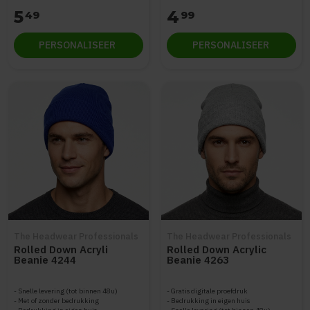
5
4
49
99
PERSONALISEER
PERSONALISEER
The Headwear Professionals
The Headwear Professionals
Rolled Down Acryli
Rolled Down Acrylic
Beanie 4244
Beanie 4263
Snelle levering (tot binnen 48u)
Gratis digitale proefdruk
Met of zonder bedrukking
Bedrukking in eigen huis