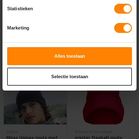
rand
Statistieken
Materiaal: 100% Acryl
Materiaal: Polyacryl
Fit: Regular Fit
Fit: Modern fit
Eigenschap: reflecterend
Eigenschap: Stretch
Marketing
12
10
15
88
PERSONALISEER
PERSONALISEER
Alles toestaan
Selectie toestaan
Clique
Printer Active Wear
Milas Unisex muts met
printer flexball muts