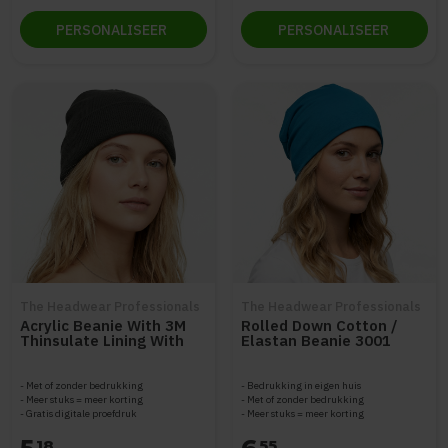
PERSONALISEER
PERSONALISEER
The Headwear Professionals
The Headwear Professionals
Acrylic Beanie With 3M
Rolled Down Cotton /
Thinsulate Lining With
Elastan Beanie 3001
Roll Up 3059
Met of zonder bedrukking
Bedrukking in eigen huis
Meer stuks = meer korting
Met of zonder bedrukking
Gratis digitale proefdruk
Meer stuks = meer korting
18
55