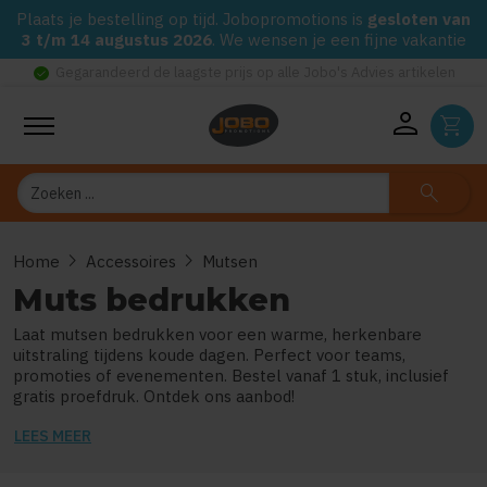
Plaats je bestelling op tijd. Jobopromotions is
gesloten van
3 t/m 14 augustus 2026
. We wensen je een fijne vakantie
check_circle
Gegarandeerd de laagste prijs op alle Jobo's Advies artikelen
person
shopping_cart
Zoeken
search
chevron_right
chevron_right
Home
Accessoires
Mutsen
Muts bedrukken
Laat mutsen bedrukken voor een warme, herkenbare
uitstraling tijdens koude dagen. Perfect voor teams,
promoties of evenementen. Bestel vanaf 1 stuk, inclusief
gratis proefdruk. Ontdek ons aanbod!
LEES MEER