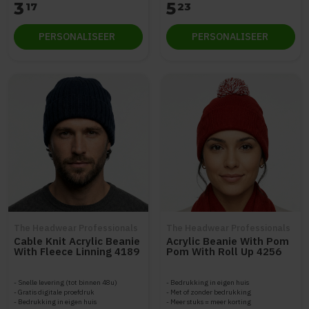
3
5
17
23
PERSONALISEER
PERSONALISEER
The Headwear Professionals
The Headwear Professionals
Cable Knit Acrylic Beanie
Acrylic Beanie With Pom
With Fleece Linning 4189
Pom With Roll Up 4256
Snelle levering (tot binnen 48u)
Bedrukking in eigen huis
Gratis digitale proefdruk
Met of zonder bedrukking
Bedrukking in eigen huis
Meer stuks = meer korting