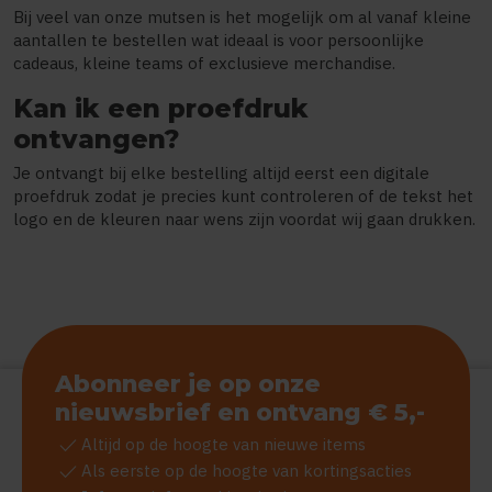
Bij veel van onze mutsen is het mogelijk om al vanaf kleine
aantallen te bestellen wat ideaal is voor persoonlijke
cadeaus, kleine teams of exclusieve merchandise.
Kan ik een proefdruk
ontvangen?
Je ontvangt bij elke bestelling altijd eerst een digitale
proefdruk zodat je precies kunt controleren of de tekst het
logo en de kleuren naar wens zijn voordat wij gaan drukken.
Abonneer je op onze
nieuwsbrief en ontvang € 5,-
check
Altijd op de hoogte van nieuwe items
check
Als eerste op de hoogte van kortingsacties