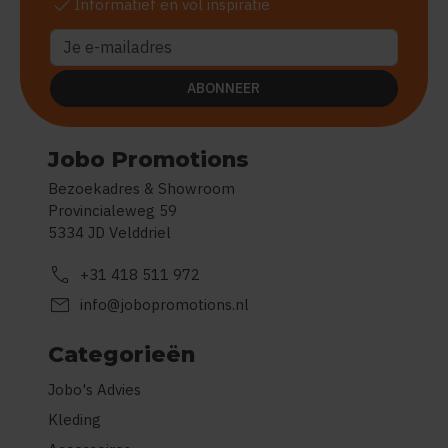
check
Informatief en vol inspiratie
ABONNEER
Jobo Promotions
Bezoekadres & Showroom
Provincialeweg 59
5334 JD Velddriel
call
+31 418 511 972
mail
info@jobopromotions.nl
Categorieën
Jobo's Advies
Kleding