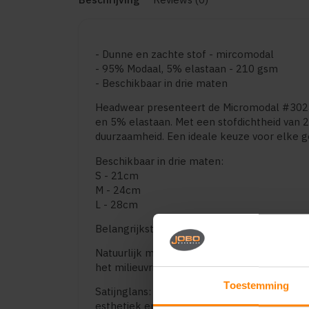
- Dunne en zachte stof - mircomodal
- 95% Modaal, 5% elastaan - 210 gsm
- Beschikbaar in drie maten
Headwear presenteert de Micromodal #302
en 5% elastaan. Met een stofdichtheid van
duurzaamheid. Een ideale keuze voor elke g
Beschikbaar in drie maten:
S - 21cm
M - 24cm
L - 28cm
Belangrijkste kenmerken:
Natuurlijk materiaal: Micromodal is een sto
het milieuvriendelijk is. Het productieproces
Toestemming
Satijnglans: Het materiaal heeft een glanze
esthetiek en draagcomfort toevoegt.