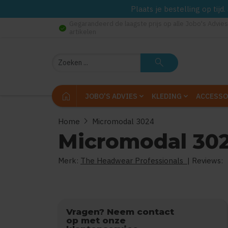
Plaats je bestelling op tij
Gegarandeerd de laagste prijs op alle Jobo's Advies
check_circle
artikelen
Zoeken
search
home
JOBO'S ADVIES
KLEDING
ACCESSO
chevron_right
Home
Micromodal 3024
Micromodal 30
Merk:
The Headwear Professionals
| Reviews:
Vragen? Neem contact
op met onze