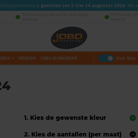
d. Jobopromotions is
gesloten van 3 t/m 14 augustus 2026
. We 
Scherpste prijzen van NL door eigen
Persoonlijk ad
check_circle
check_circle
drukkerij
experts
Incl. btw
IRES
MERKEN
JOBO WORKWEAR
24
0
uit
5
(Gebaseerd op 0 reviews)
1. Kies de gewenste kleur
2. Kies de aantallen (per maat)