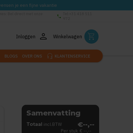
wensen je een fijne vakantie
vies: Bel direct met onze
Tel:+31 418 511
phone
972
person
shopping_cart
Inloggen
Winkelwagen
headset_mic
BLOGS
OVER ONS
KLANTENSERVICE
Samenvatting
€--,--
Totaal
incl.BTW
Per stuk
€ --,--