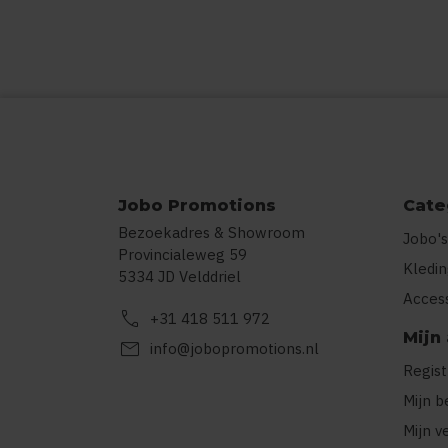
Jobo Promotions
Cate
Bezoekadres & Showroom
Jobo's
Provincialeweg 59
Kledi
5334 JD Velddriel
Acces
call
+31 418 511 972
Mijn
mail
info@jobopromotions.nl
Regis
Mijn b
Mijn v