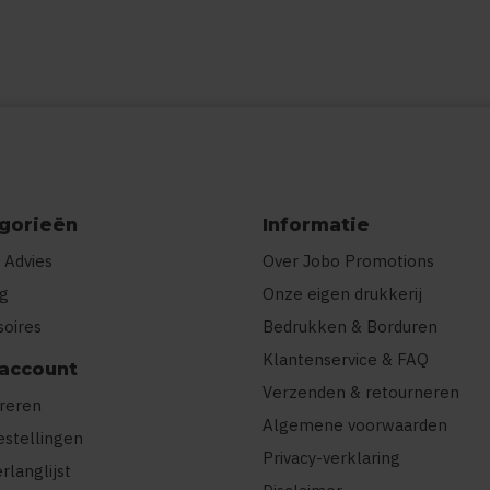
gorieën
Informatie
 Advies
Over Jobo Promotions
ng
Onze eigen drukkerij
soires
Bedrukken & Borduren
Klantenservice & FAQ
 account
Verzenden & retourneren
treren
Algemene voorwaarden
estellingen
Privacy-verklaring
erlanglijst