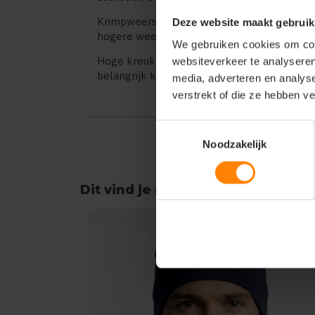
Krimpweerstand: Vergeleken met traditione
Deze website maakt gebruik
hogere weerstand tegen krimp en kleurverli
We gebruiken cookies om cont
Hoge kreukvastheid: de dop behoudt zijn vor
websiteverkeer te analyseren
belangrijk kenmerk is voor actieve mensen.
media, adverteren en analys
verstrekt of die ze hebben v
Toestemmingsselectie
Noodzakelijk
Dit vind je misschien ook leuk
Items van productcarrousel