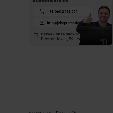
klantenservice
call
+31(0)418 511 972
mail
info@jobopromotions.nl
store
Bezoek onze showroom:
Provincialeweg 59 - Velddriel
Beschrijving
Reviews (0)