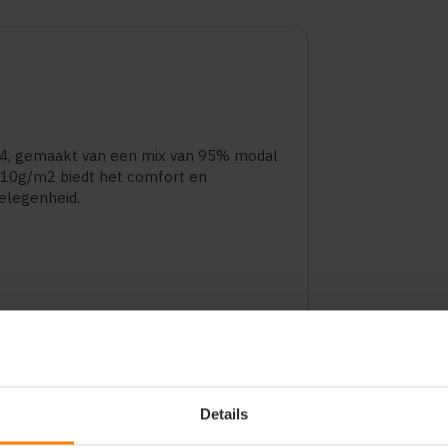
4, gemaakt van een mix van 95% modal
 210g/m2 biedt het comfort en
elegenheid.
f van plantaardige oorsprong, waardoor
 is neutraal wat betreft CO2-uitstoot.
Details
nde afwerking en voelt koel aan, wat