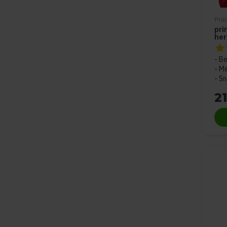
Pri
pri
he
De 
Be
Me
Sn
21