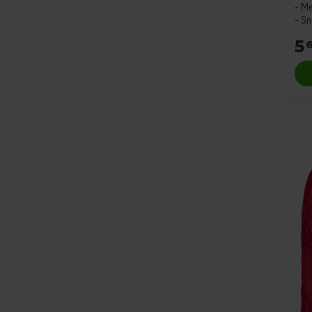
Me
Sn
5