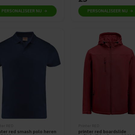
PERSONALISEER
NU
PERSONALISEER
NU
nter RED
Printer RED
nter red smash polo heren
printer red boardslide