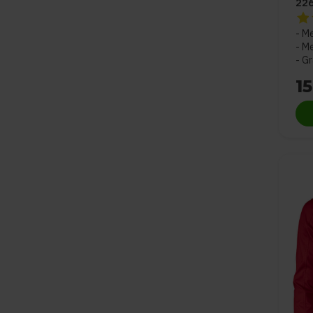
22
De 
Me
Me
Gr
15