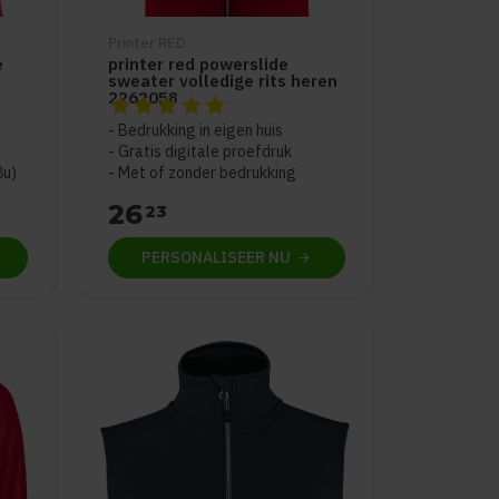
Printer RED
e
printer red powerslide
sweater volledige rits heren
2262058
De beoordeling van dit product is
5
van de 5
Bedrukking in eigen huis
Gratis digitale proefdruk
8u)
Met of zonder bedrukking
26
23
PERSONALISEER
NU