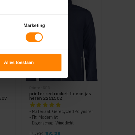
Marketing
Alles toestaan
-10%
Printer RED
printer red rocket fleece jas
507
heren 2261502
De beoordeling van dit product is
5
van de 5
Materiaal: Gerecycled Polyester
Fit: Modern fit
Eigenschap: Winddicht
15
14
88
29