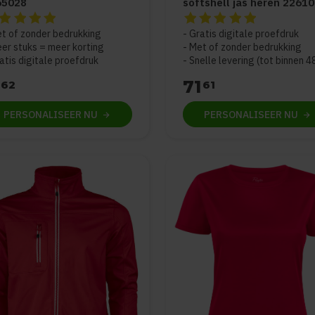
65028
softshell jas heren 2261
beoordeling van dit product is
5
van de 5
De beoordeling van dit pro
t of zonder bedrukking
Gratis digitale proefdruk
er stuks = meer korting
Met of zonder bedrukking
atis digitale proefdruk
Snelle levering (tot binnen 4
71
62
61
PERSONALISEER
NU
PERSONALISEER
NU