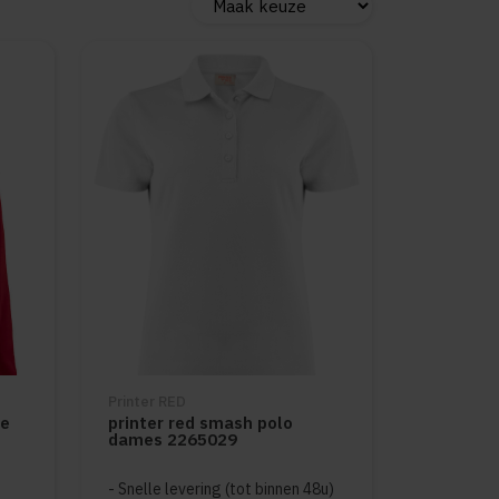
Printer RED
ce
printer red smash polo
dames 2265029
duct is
5
van de 5
Snelle levering (tot binnen 48u)