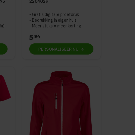
075
2264029
duct is
5
van de 5
Gratis digitale proefdruk
Bedrukking in eigen huis
8u)
Meer stuks = meer korting
5
94
PERSONALISEER
NU