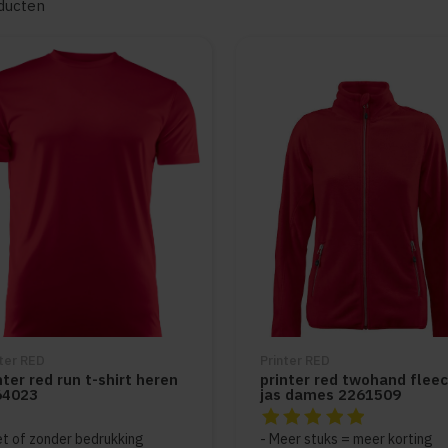
ducten
nter RED
Printer RED
nter red run t-shirt heren
printer red twohand flee
64023
jas dames 2261509
De beoordeling van dit pro
t of zonder bedrukking
Meer stuks = meer korting