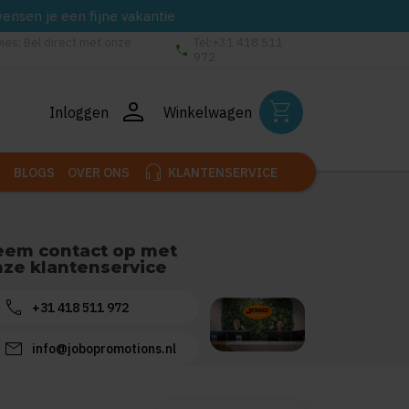
wensen je een fijne vakantie
vies: Bel direct met onze
Tel:+31 418 511
phone
972
person
shopping_cart
Inloggen
Winkelwagen
headset_mic
BLOGS
OVER ONS
KLANTENSERVICE
eem contact op met
ze klantenservice
call
+31 418 511 972
mail
info@jobopromotions.nl