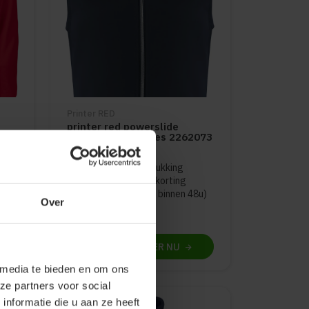
Printer RED
printer red powerslide
bodywarmer dames 2262073
duct is
5
van de 5
8u)
Met of zonder bedrukking
Meer stuks = meer korting
Snelle levering (tot binnen 48u)
Over
25
76
PERSONALISEER
NU
 media te bieden en om ons
ze partners voor social
nformatie die u aan ze heeft