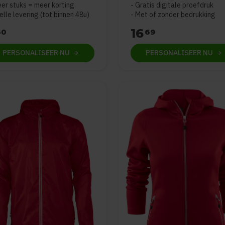
er stuks = meer korting
Gratis digitale proefdruk
elle levering (tot binnen 48u)
Met of zonder bedrukking
16
60
69
PERSONALISEER
NU
PERSONALISEER
NU