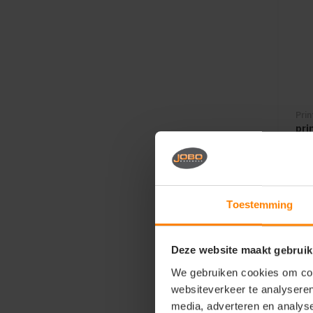
Pri
pri
bo
De 
Gr
Me
Sn
Toestemming
13
Deze website maakt gebruik
We gebruiken cookies om cont
websiteverkeer te analyseren
media, adverteren en analys