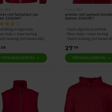
nter RED
Printer RED
nter red fastplant jas
printer red layback hoodi
ren 2261047
dames 2262057
beoordeling van dit product is
4
van de 5
drukking in eigen huis
Gratis digitale proefdruk
er stuks = meer korting
Meer stuks = meer korting
elle levering (tot binnen 48u)
Snelle levering (tot binnen 4
27
36
76
PERSONALISEER
NU
PERSONALISEER
NU