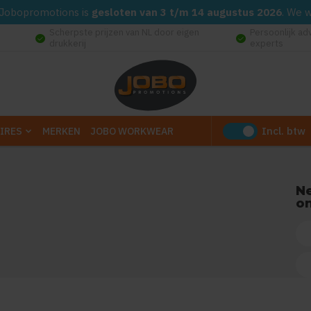
d. Jobopromotions is
gesloten van 3 t/m 14 augustus 2026
. We 
Scherpste prijzen van NL door eigen
Persoonlijk ad
check_circle
check_circle
drukkerij
experts
Incl. btw
IRES
MERKEN
JOBO WORKWEAR
N
on