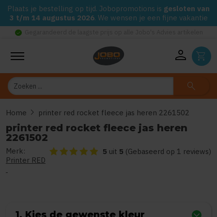
Plaats je bestelling op tijd. Jobopromotions is
gesloten van
3 t/m 14 augustus 2026
. We wensen je een fijne vakantie
check_circle
Gegarandeerd de laagste prijs op alle Jobo's Advies artikelen
person
shopping_cart
Zoeken
search
chevron_right
Home
printer red rocket fleece jas heren 2261502
printer red rocket fleece jas heren
2261502
Merk:
De beoordeling van dit product is
5
van de 5
5
uit
5
(Gebaseerd op 1 reviews)
Printer RED
1. Kies de gewenste kleur