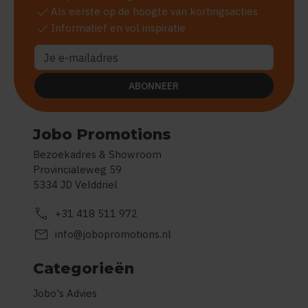
check
Als eerste op de hoogte van kortingsacties
check
Informatief en vol inspiratie
ABONNEER
Jobo Promotions
Bezoekadres & Showroom
Provincialeweg 59
5334 JD Velddriel
call
+31 418 511 972
mail
info@jobopromotions.nl
Categorieën
Jobo's Advies