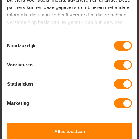
call
+31(0)418 511 972
partners kunnen deze gegevens combineren met andere
informatie die u aan ze heeft verstrekt of die ze hebben
mail
info@jobopromotions.nl
verzameld op basis van uw gebruik van hun services.
store
Bezoek onze showroom:
Provincialeweg 59 - Velddriel
Toestemmingsselectie
Noodzakelijk
Dit vind je misschien ook leuk
Voorkeuren
Items van productcarrousel
Extra Scherp Geprijsd
Statistieken
Marketing
-10%
-10%
Alles toestaan