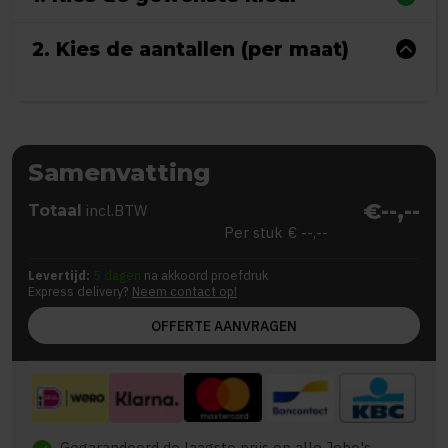
2. Kies de aantallen (per maat)
Samenvatting
€--,--
Totaal
incl.BTW
Per stuk
€ --,--
Levertijd:
5 dagen
na akkoord proefdruk
Express delivery?
Neem contact op!
OFFERTE AANVRAGEN
Gegarandeerd de laagste prijs op alle Jobo's