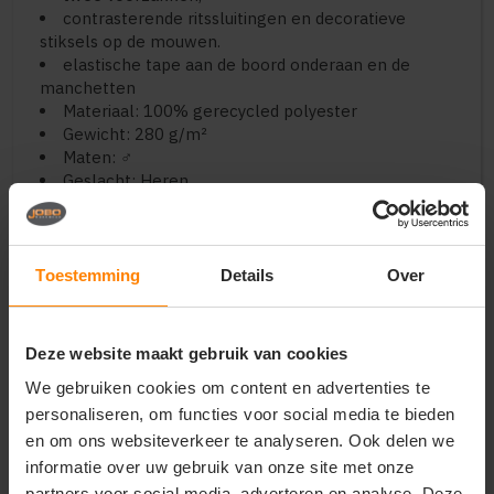
contrasterende ritssluitingen en decoratieve
stiksels op de mouwen.
elastische tape aan de boord onderaan en de
manchetten
Materiaal: 100% gerecycled polyester
Gewicht: 280 g/m²
Maten: ♂
Geslacht: Heren
Zakken: No pockets
Halslijn: Polo
Type sluiting: Zipper
Capuchondetails: Geen
Toestemming
Details
Over
Mouw: Lange mouwen
Deze website maakt gebruik van cookies
We gebruiken cookies om content en advertenties te
Vragen? Neem contact
personaliseren, om functies voor social media te bieden
op met onze
en om ons websiteverkeer te analyseren. Ook delen we
klantenservice
informatie over uw gebruik van onze site met onze
partners voor social media, adverteren en analyse. Deze