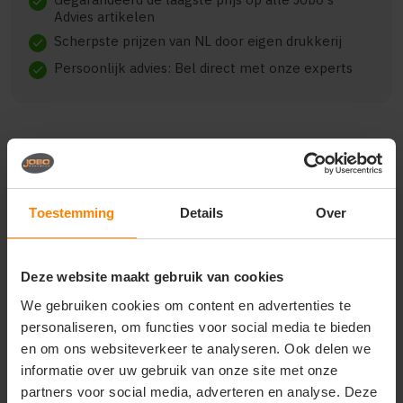
check
Advies artikelen
Scherpste prijzen van NL door eigen drukkerij
check
Persoonlijk advies: Bel direct met onze experts
check
Beschrijving
Reviews (0)
Toestemming
Details
Over
Printer Red rocket fleece
jas dames 2261503
Deze website maakt gebruik van cookies
geborstelde fleecejas met lange ritssluiting voor
We gebruiken cookies om content en advertenties te
dames en heren. geborsteld aan beide zijden. twee
personaliseren, om functies voor social media te bieden
voorzakken, contrasterende ritssluitingen en
en om ons websiteverkeer te analyseren. Ook delen we
decoratieve stiksels op de mouwen. elastische tape
informatie over uw gebruik van onze site met onze
aan de boord onderaan en de manchetten.
partners voor social media, adverteren en analyse. Deze