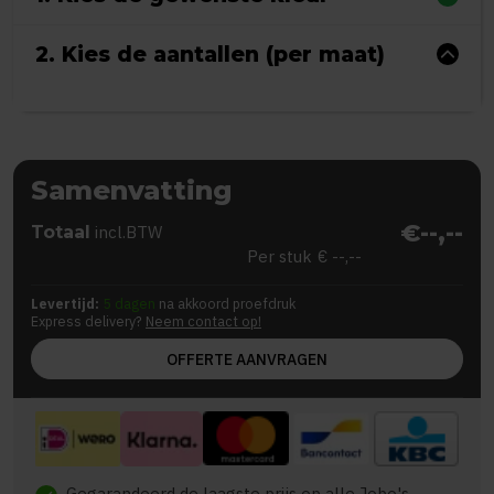
2. Kies de aantallen (per maat)
Samenvatting
€--,--
Totaal
incl.BTW
Per stuk
€ --,--
Levertijd:
5 dagen
na akkoord proefdruk
Express delivery?
Neem contact op!
OFFERTE AANVRAGEN
Gegarandeerd de laagste prijs op alle Jobo's