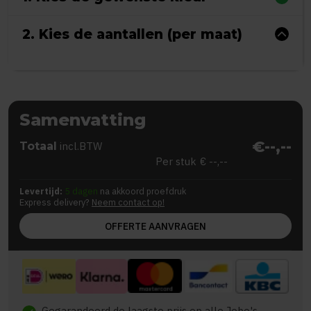
2. Kies de aantallen (per maat)
Samenvatting
€--,--
Totaal
incl.BTW
Per stuk
€ --,--
Levertijd:
5 dagen
na akkoord proefdruk
Express delivery?
Neem contact op!
OFFERTE AANVRAGEN
Gegarandeerd de laagste prijs op alle Jobo's