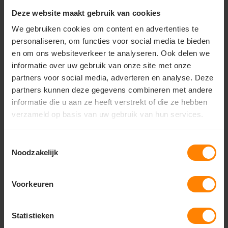
70g/m². Voering (taffeta): 100% gecertificeerd
Deze website maakt gebruik van cookies
gerecycled polyester, 80g/m². C0 Bionic-Finish® ECO
waterafstotend.
We gebruiken cookies om content en advertenties te
Maten:
personaliseren, om functies voor social media te bieden
en om ons websiteverkeer te analyseren. Ook delen we
♀
informatie over uw gebruik van onze site met onze
Geslacht: Dames
partners voor social media, adverteren en analyse. Deze
Zakken: Zipper pockets
partners kunnen deze gegevens combineren met andere
informatie die u aan ze heeft verstrekt of die ze hebben
Halslijn: Hood
verzameld op basis van uw gebruik van hun services.
Type sluiting: Zipper
Capuchondetails: Fixed
Toestemmingsselectie
Noodzakelijk
Mouw: Lange mouwen
Voorkeuren
Vragen? Neem contact
Statistieken
op met onze