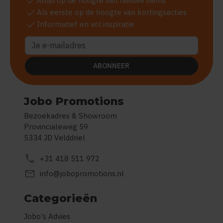
check
Altijd op de hoogte van nieuwe items
check
Als eerste op de hoogte van kortingsacties
check
Informatief en vol inspiratie
ABONNEER
Jobo Promotions
Bezoekadres & Showroom
Provincialeweg 59
5334 JD Velddriel
call
+31 418 511 972
mail
info@jobopromotions.nl
Categorieën
Jobo's Advies