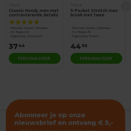
Clique
Clique
Classic Hoody men met
5-Pocket Stretch men
contrasterende details
broek met twee
steekzakken
De beoordeling van dit product is
5
van de 5
Materiaal: Katoen / Polyester
Materiaal: Katoen / Elasthaan
Fit: Modern fit
Fit: Modern fit
Eigenschap: Zachte stof
Eigenschap: Stretch
37
44
44
92
PERSONALISEER
PERSONALISEER
Abonneer je op onze
nieuwsbrief en ontvang € 5,-