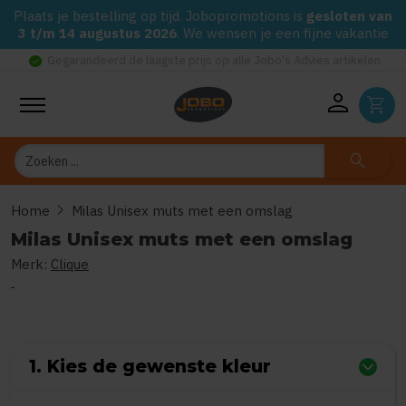
Plaats je bestelling op tijd. Jobopromotions is
gesloten van
3 t/m 14 augustus 2026
. We wensen je een fijne vakantie
check_circle
Gegarandeerd de laagste prijs op alle Jobo's Advies artikelen
person
shopping_cart
Zoeken
search
chevron_right
Home
Milas Unisex muts met een omslag
Milas Unisex muts met een omslag
Merk:
Clique
0
uit
5
(Gebaseerd op 0 reviews)
1. Kies de gewenste kleur