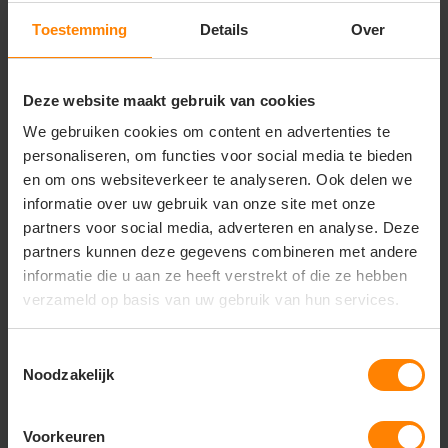
buitenevenementen
Populaire en functionele merchandise voor
Toestemming
Details
Over
sportclubs, scholen, actieve merken en winteracties
Belangrijkste kenmerken:
Deze website maakt gebruik van cookies
Materiaal:
Hoogwaardig, fijngebreid materiaal dat
zacht, comfortabel en kriebelvrij aanvoelt
We gebruiken cookies om content en advertenties te
Design:
Klassiek en sportief ontwerp met een
personaliseren, om functies voor social media te bieden
brede omslag voor extra warmte rondom de oren
en om ons websiteverkeer te analyseren. Ook delen we
Pasvorm:
Flexibele unisex stretch-pasvorm (One
informatie over uw gebruik van onze site met onze
Size) die geschikt is voor zowel dames als heren
partners voor social media, adverteren en analyse. Deze
Duurzaamheid:
Vormvast en slijtvast breisel dat
partners kunnen deze gegevens combineren met andere
ook na veelvuldig dragen en wassen zijn elasticiteit
behoudt
informatie die u aan ze heeft verstrekt of die ze hebben
verzameld op basis van uw gebruik van hun services.
Toestemmingsselectie
Noodzakelijk
Vragen? Neem contact
op met onze
klantenservice
Voorkeuren