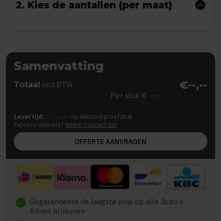
2. Kies de aantallen (per maat)
Samenvatting
€--,--
Totaal
incl.BTW
Per stuk
€ --,--
Levertijd:
5 dagen
na akkoord proefdruk
Express delivery?
Neem contact op!
OFFERTE AANVRAGEN
Gegarandeerd de laagste prijs op alle Jobo's
check
Advies artikelen