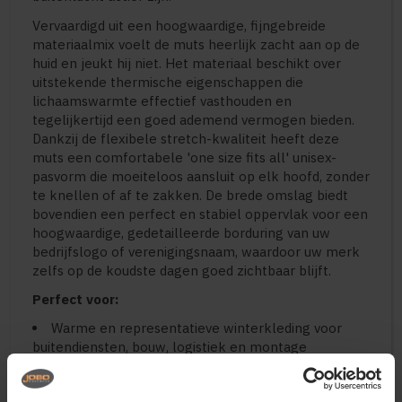
Vervaardigd uit een hoogwaardige, fijngebreide
materiaalmix voelt de muts heerlijk zacht aan op de
huid en jeukt hij niet. Het materiaal beschikt over
uitstekende thermische eigenschappen die
lichaamswarmte effectief vasthouden en
tegelijkertijd een goed ademend vermogen bieden.
Dankzij de flexibele stretch-kwaliteit heeft deze
muts een comfortabele 'one size fits all' unisex-
pasvorm die moeiteloos aansluit op elk hoofd, zonder
te knellen of af te zakken. De brede omslag biedt
bovendien een perfect en stabiel oppervlak voor een
hoogwaardige, gedetailleerde borduring van uw
bedrijfslogo of verenigingsnaam, waardoor uw merk
zelfs op de koudste dagen goed zichtbaar blijft.
Perfect voor:
Warme en representatieve winterkleding voor
buitendiensten, bouw, logistiek en montage
Stijlvolle en uniforme accessoires voor
eventcrews, wintersportverenigingen en