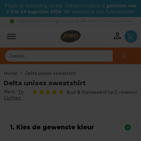
Plaats je bestelling op tijd. Jobopromotions is
gesloten van
3 t/m 14 augustus 2026
. We wensen je een fijne vakantie
check_circle
Gegarandeerd de laagste prijs op alle Jobo's Advies artikelen
person
shopping_cart
Zoeken
search
chevron_right
Home
Delta unisex sweatshirt
Delta unisex sweatshirt
Merk:
Th
De beoordeling van dit product is
5
van de 5
5
uit
5
(Gebaseerd op 1 reviews)
Clothes
1. Kies de gewenste kleur