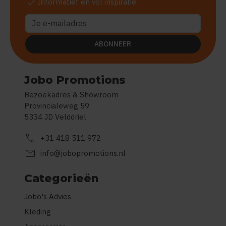
check
Informatief en vol inspiratie
ABONNEER
Jobo Promotions
Bezoekadres & Showroom
Provincialeweg 59
5334 JD Velddriel
call
+31 418 511 972
mail
info@jobopromotions.nl
Categorieën
Jobo's Advies
Kleding