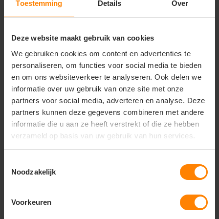
of promotiekleding, de Delta sweater biedt een
Toestemming
Details
Over
betrouwbare en kwalitatieve basis. De comfortabele
binnenzijde voelt zacht en warm aan, terwijl de
stevige buitenzijde juist ontworpen is om langdurig
Deze website maakt gebruik van cookies
representatief te blijven. Verkrijgbaar in meerdere
kleuren, zodat je altijd een uitvoering vindt die
We gebruiken cookies om content en advertenties te
aansluit bij jouw huisstijl of wensen.
Kortom: de Delta
personaliseren, om functies voor social media te bieden
sweater combineert
hoogwaardig materiaal
,
en om ons websiteverkeer te analyseren. Ook delen we
duurzame kwaliteit
en
professionele uitstraling
–
informatie over uw gebruik van onze site met onze
de perfecte keuze voor iedereen die op zoek is naar
partners voor social media, adverteren en analyse. Deze
premium promotiekleding of comfortabele
partners kunnen deze gegevens combineren met andere
dagelijkse wear.
informatie die u aan ze heeft verstrekt of die ze hebben
verzameld op basis van uw gebruik van hun services.
Vragen? Neem contact
Toestemmingsselectie
op met onze
Noodzakelijk
klantenservice
Voorkeuren
call
+31(0)418 511 972