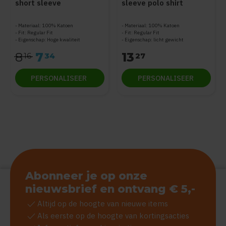
short sleeve
sleeve polo shirt
Materiaal: 100% Katoen
Materiaal: 100% Katoen
Fit: Regular Fit
Fit: Regular Fit
Eigenschap: Hoge kwaliteit
Eigenschap: licht gewicht
8
7
13
16
34
27
PERSONALISEER
PERSONALISEER
Abonneer je op onze
nieuwsbrief en ontvang € 5,-
check
Altijd op de hoogte van nieuwe items
check
Als eerste op de hoogte van kortingsacties