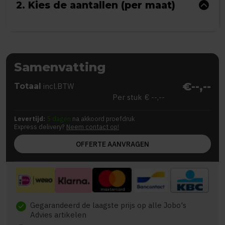
2. Kies de aantallen (per maat)
Samenvatting
€--,--
Totaal
incl.BTW
Per stuk
€ --,--
Levertijd:
5 dagen
na akkoord proefdruk
Express delivery?
Neem contact op!
OFFERTE AANVRAGEN
Gegarandeerd de laagste prijs op alle Jobo's
check
Advies artikelen