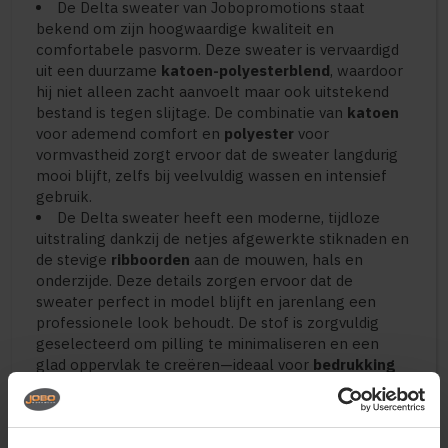
De Delta sweater van Jobopromotions staat
bekend om zijn hoogwaardige kwaliteit en
comfortabele pasvorm. Deze sweater is vervaardigd
uit een duurzame
katoen-polyesterblend
, waardoor
hij niet alleen zacht aanvoelt maar ook uitstekend
bestand is tegen slijtage. De combinatie van
katoen
voor ademend comfort en
polyester
voor
vormvastheid zorgt ervoor dat de sweater langdurig
mooi blijft, zelfs bij veelvuldig wassen en intensief
gebruik.
De Delta sweater heeft een moderne, tijdloze
uitstraling dankzij de netjes afgewerkte stiknaden en
de stevige
ribboorden
aan de mouwen, hals en
onderzijde. Deze details zorgen ervoor dat de
sweater perfect in model blijft en jarenlang een
professionele look behoudt. De stof is zorgvuldig
geselecteerd om pilling te minimaliseren en een
glad oppervlak te creëren—ideaal voor
bedrukking
of borduren
. Logo’s, teksten en ontwerpen komen
hierdoor scherp, helder en duurzaam tot hun recht.
Of je de sweater inzet als bedrijfskleding, teamwear