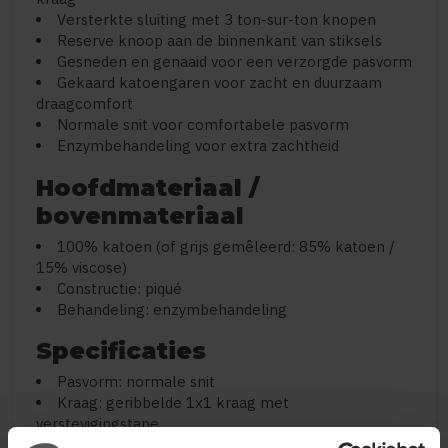
Versterkte sluiting met 3 ton-sur-ton knopen
Reserve knoop aan de binnenkant van stiksels
Gesneden en genaaid voor een verzorgde pasvorm
Gekaard katoengaren voor zacht en duurzaam
draagcomfort
Normale snit voor comfortabele pasvorm
Enzymbehandeling voor extra zachtheid
Hoofdmateriaal /
bovenmateriaal
100% katoen (of grijs gemêleerd: 85% katoen /
15% viscose)
Constructie: piqué
Behandeling: enzymbehandeling
Specificaties
Pasvorm: normale snit
Kraag: geribbelde 1x1 kraag met
verstevigingstape
Sluiting: 3 ton-sur-ton knopen