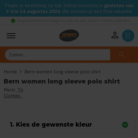
Plaats je bestelling op tijd. Jobopromotions is
gesloten van
3 t/m 14 augustus 2026
. We wensen je een fijne vakantie
check_circle
Gegarandeerd de laagste prijs op alle Jobo's Advies artikelen
person
shopping_cart
Zoeken
search
chevron_right
Home
Bern women long sleeve polo shirt
Bern women long sleeve polo shirt
Merk:
Th
0
uit
5
(Gebaseerd op 0 reviews)
Clothes
1. Kies de gewenste kleur