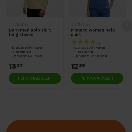
Th Clothes
Th Clothes
Bern men polo shirt
Monaco women polo
long sleeve
shirt
De beoordeling van dit produc
Materiaal: 100% Katoen
Materiaal: 100% Katoen
Fit: Regular Fit
Fit: Regular Fit
Eigenschap: 1/4 knopen
Eigenschap: licht gewicht
13
12
27
39
PERSONALISEER
PERSONALISEER