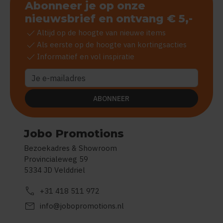
Abonneer je op onze
nieuwsbrief en ontvang € 5,-
check
Altijd op de hoogte van nieuwe items
check
Als eerste op de hoogte van kortingsacties
check
Informatief en vol inspiratie
ABONNEER
Jobo Promotions
Bezoekadres & Showroom
Provincialeweg 59
5334 JD Velddriel
call
+31 418 511 972
mail
info@jobopromotions.nl