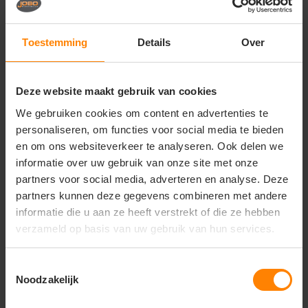
Manchetten: geribbelde 1x1
Wasvoorschriften
Toestemming
Details
Over
Machinewasbaar volgens label
Niet bleken
Strijken volgens label
Deze website maakt gebruik van cookies
We gebruiken cookies om content en advertenties te
Unieke eigenschappen
personaliseren, om functies voor social media te bieden
Comfortabele pasvorm
en om ons websiteverkeer te analyseren. Ook delen we
Stevige en duurzame stof
informatie over uw gebruik van onze site met onze
Geschikt voor werk, teamkleding en dagelijks
partners voor social media, adverteren en analyse. Deze
gebruik
partners kunnen deze gegevens combineren met andere
Onder voorbehoud van
informatie die u aan ze heeft verstrekt of die ze hebben
productveranderingen
verzameld op basis van uw gebruik van hun services.
Toestemmingsselectie
Noodzakelijk
Vragen? Neem contact