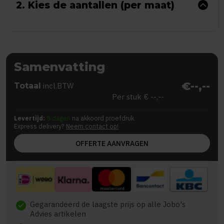
2. Kies de aantallen (per maat)
Samenvatting
€--,--
Totaal
incl.BTW
Per stuk
€ --,--
Levertijd:
5 dagen
na akkoord proefdruk
Express delivery?
Neem contact op!
OFFERTE AANVRAGEN
Gegarandeerd de laagste prijs op alle Jobo's
check
Advies artikelen