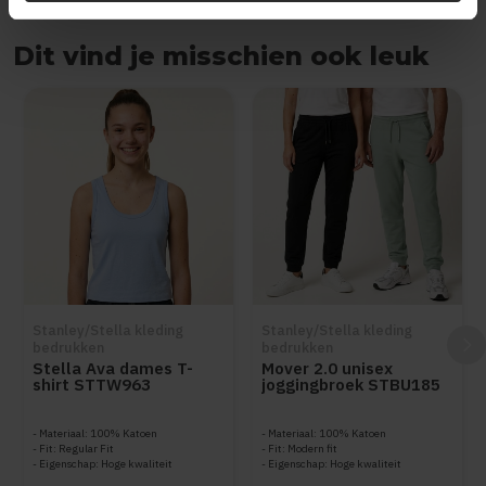
Dit vind je misschien ook leuk
Items van productcarrousel
Stanley/Stella kleding
Stanley/Stella kleding
bedrukken
bedrukken
Stella Ava dames T-
Mover 2.0 unisex
shirt STTW963
joggingbroek STBU185
Materiaal: 100% Katoen
Materiaal: 100% Katoen
Fit: Regular Fit
Fit: Modern fit
Eigenschap: Hoge kwaliteit
Eigenschap: Hoge kwaliteit