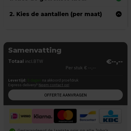
2. Kies de aantallen (per maat)
Samenvatting
€--,--
Totaal
incl.BTW
Per stuk
€ --,--
Levertijd:
5 dagen
na akkoord proefdruk
Express delivery?
Neem contact op!
OFFERTE AANVRAGEN
Gegarandeerd de laagste prijs op alle Jobo's