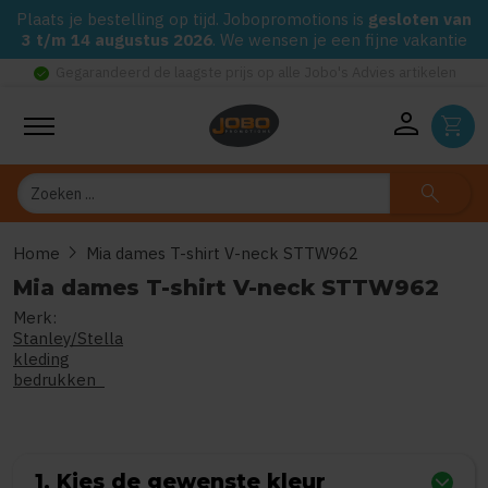
Plaats je bestelling op tijd. Jobopromotions is
gesloten van
3 t/m 14 augustus 2026
. We wensen je een fijne vakantie
check_circle
Gegarandeerd de laagste prijs op alle Jobo's Advies artikelen
person
shopping_cart
Zoeken
search
chevron_right
Home
Mia dames T-shirt V-neck STTW962
Mia dames T-shirt V-neck STTW962
Merk:
0
uit
5
(Gebaseerd op 0 reviews
Stanley/Stella
kleding
bedrukken
1. Kies de gewenste kleur