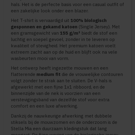
hals. Het is de perfecte basis voor een casual outfit of
een zakelijke look onder een blazer.
Het T-shirt is vervaardigd uit
100% biologisch
gesponnen en gekamd katoen
(Single Jersey). Met
een gramsgewicht van
155 g/m²
biedt de stof een
luchtig en soepel gevoel, zonder in te leveren op
kwaliteit of stevigheid. Het premium katoen voelt
extreem zacht aan op de huid en blijft ook na vele
wasbeurten mooi van vorm.
Het ontwerp heeft ingezette mouwen en een
flatterende
medium fit
die de vrouwelijke contouren
volgt zonder te strak aan te sluiten. De V-hals is
afgewerkt met een fijne 1x1 ribboord, en de
binnenzijde van de nek is voorzien van een
verstevigingsband van dezelfde stof voor extra
comfort en een luxe afwerking.
Dankzij de nauwkeurige afwerking met dubbele
stiksels bij de mouwzomen en de onderzoom is de
Stella Mia een duurzaam kledingstuk dat lang
meegaat. De fijne weving van de biologische jersey