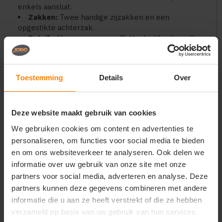
enkels aansluit.
Zakken:
Twee handige zijzakken en een
opgestikte achterzak.
Details:
Voorzien van een flatlock-stiksel op alle
naden, wat niet alleen bijdraagt aan de stevigheid,
maar ook de vintage-look accentueert doordat de
verf hier anders pakt.
Toestemming
Details
Over
Belangrijk bij dit model
Kleurvariatie:
Omdat het garment-dyed is, kunnen
Deze website maakt gebruik van cookies
er lichte kleurverschillen zijn tussen verschillende
batches. Dit hoort bij het product.
We gebruiken cookies om content en advertenties te
Combineren:
Wil je een complete set? Combineer
personaliseren, om functies voor social media te bieden
deze broek dan met de
Stroller Vintage
(sweater) of
en om ons websiteverkeer te analyseren. Ook delen we
de
Cultivator Vintage
(hoodie) voor die perfecte
informatie over uw gebruik van onze site met onze
"faded" look.
partners voor social media, adverteren en analyse. Deze
Onderhoud
partners kunnen deze gegevens combineren met andere
informatie die u aan ze heeft verstrekt of die ze hebben
Apart wassen:
De eerste wasbeurten kan de
verzameld op basis van uw gebruik van hun services.
broek nog wat kleur afgeven. Was hem daarom altijd