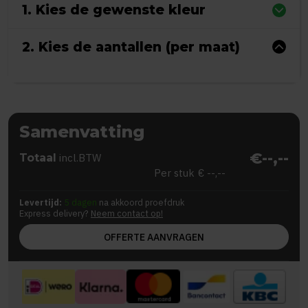
1. Kies de gewenste kleur
2. Kies de aantallen (per maat)
Samenvatting
€--,--
Totaal
incl.BTW
Per stuk
€ --,--
Levertijd:
5 dagen
na akkoord proefdruk
Express delivery?
Neem contact op!
OFFERTE AANVRAGEN