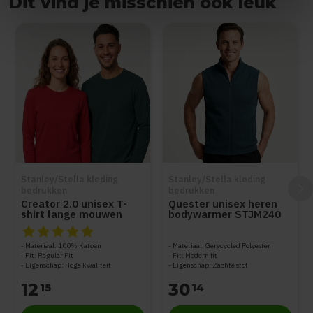
Dit vind je misschien ook leuk
Items van productcarrousel
Stanley/Stella kleding
Stanley/Stella kleding
bedrukken
bedrukken
Creator 2.0 unisex T-
Quester unisex heren
shirt lange mouwen
bodywarmer STJM240
STTU199
De beoordeling van dit product is
5
van de 5
Materiaal: 100% Katoen
Materiaal: Gerecycled Polyester
Fit: Regular Fit
Fit: Modern fit
Eigenschap: Hoge kwaliteit
Eigenschap: Zachte stof
12
30
15
14