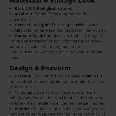
Materiaal & Vintage Look
Stof:
100%
Biologisch katoen
.
Kwaliteit:
French Terry (ongeborstelde
binnenkant).
Gewicht:
300 g/m²
. Een stevige, middelzware
kwaliteit die het hele jaar door gedragen kan worden.
Garment Dyed:
Door deze verftechniek krijgt de
broek een gewassen effect. Naarmate je de broek
vaker wast, zal de kleur nog mooier en
karakteristieker worden, net als je favoriete vintage
jeans.
Design & Pasvorm
Pasvorm:
Een comfortabele
Unisex Medium Fit
.
De broek valt mooi langs de benen zonder te wijd of
te strak te zijn.
Tailleband:
Gemaakt van dezelfde stof (self-
fabric), voorzien van een rond koord in de kleur van
de broek met metalen uiteinden en metalen oogjes.
Boorden:
De onderkant van de pijpen is afgewerkt
met
1x1 ribboorden
, waardoor de broek netjes op de