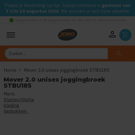
Plaats je bestelling op tijd. Jobopromotions is
gesloten van
3 t/m 14 augustus 2026
. We wensen je een fijne vakantie
check_circle
Gegarandeerd de laagste prijs op alle Jobo's Advies artikelen
person
shopping_cart
Zoeken
search
chevron_right
Home
Mover 2.0 unisex joggingbroek STBU185
Mover 2.0 unisex joggingbroek
STBU185
Merk:
0
uit
5
(Gebaseerd op 0 reviews
Stanley/Stella
kleding
bedrukken