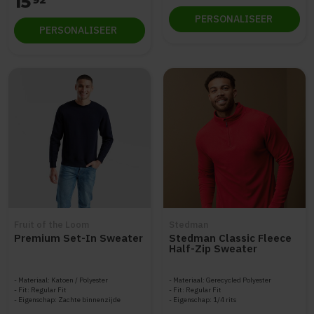
15
PERSONALISEER
PERSONALISEER
Fruit of the Loom
Stedman
Premium Set-In Sweater
Stedman Classic Fleece
Half-Zip Sweater
STE5020
Materiaal: Katoen / Polyester
Materiaal: Gerecycled Polyester
Fit: Regular Fit
Fit: Regular Fit
Eigenschap: Zachte binnenzijde
Eigenschap: 1/4 rits