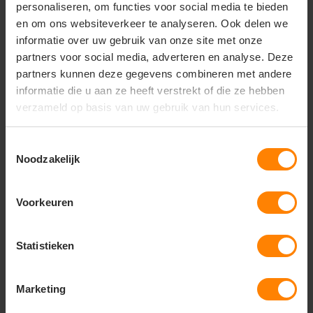
personaliseren, om functies voor social media te bieden
51
12
05
55
en om ons websiteverkeer te analyseren. Ook delen we
informatie over uw gebruik van onze site met onze
PERSONALISEER
PERSONALISEER
partners voor social media, adverteren en analyse. Deze
partners kunnen deze gegevens combineren met andere
informatie die u aan ze heeft verstrekt of die ze hebben
verzameld op basis van uw gebruik van hun services.
Toestemmingsselectie
Noodzakelijk
Voorkeuren
Lemon Soda
Gildan
Statistieken
Unisex Contrast Sweater
Gildan Softstyle
twee kleurig lange
Midweight 1/4 Zip
mouwen
Sweater GILSF008
Marketing
Materiaal: Polyester / Katoen
Materiaal: Katoen / Polyester
Fit: Regular Fit
Fit: Modern fit