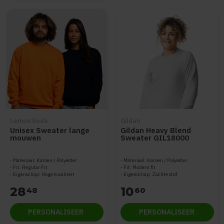
Lemon Soda
Gildan
Unisex Sweater lange
Gildan Heavy Blend
mouwen
Sweater GIL18000
Materiaal: Katoen / Polyester
Materiaal: Katoen / Polyester
Fit: Regular Fit
Fit: Modern fit
Eigenschap: Hoge kwaliteit
Eigenschap: Zachte stof
28
10
48
60
PERSONALISEER
PERSONALISEER