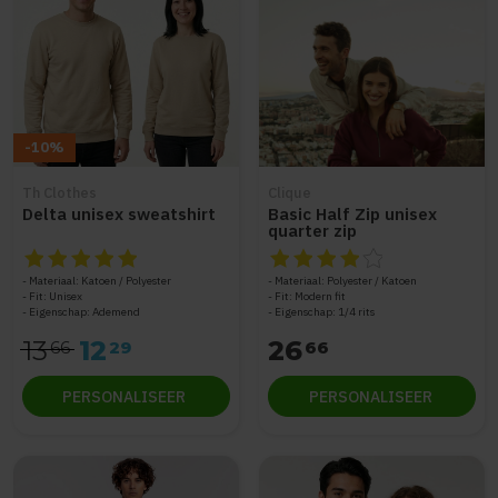
-10%
Th Clothes
Clique
Delta unisex sweatshirt
Basic Half Zip unisex
quarter zip
De beoordeling van dit product is
De beoordeling van dit produc
5
van de 5
Materiaal: Katoen / Polyester
Materiaal: Polyester / Katoen
Fit: Unisex
Fit: Modern fit
Eigenschap: Ademend
Eigenschap: 1/4 rits
13
12
26
66
29
66
PERSONALISEER
PERSONALISEER