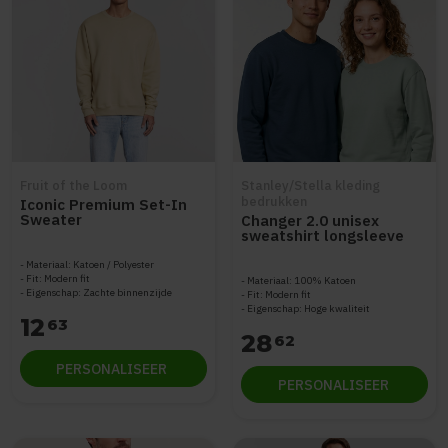
Fruit of the Loom
Stanley/Stella kleding
bedrukken
Iconic Premium Set-In
Sweater
Changer 2.0 unisex
sweatshirt longsleeve
STSU178
Materiaal: Katoen / Polyester
Fit: Modern fit
Materiaal: 100% Katoen
Eigenschap: Zachte binnenzijde
Fit: Modern fit
Eigenschap: Hoge kwaliteit
12
63
28
62
PERSONALISEER
PERSONALISEER