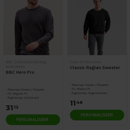
B&C Collection kleding
Fruit of the Loom
bedrukken
Classic Raglan Sweater
B&C Hero Pro
Materiaal: Katoen / Polyester
Fit: Modern fit
Materiaal: Katoen / Polyester
Eigenschap: Hoge kwaliteit
Fit: Regular Fit
Eigenschap: Zachte stof
11
46
31
12
PERSONALISEER
PERSONALISEER