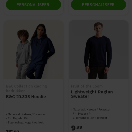
PERSONALISEER
PERSONALISEER
B&C Collection kleding
Fruit of the Loom
bedrukken
Lightweight Raglan
Sweater
B&C ID.333 Hoodie
Materiaal: Katoen / Polyester
Fit: Modern fit
Materiaal: Katoen / Polyester
Eigenschap: licht gewicht
Fit: Regular Fit
Eigenschap: Hoge kwaliteit
9
39
92