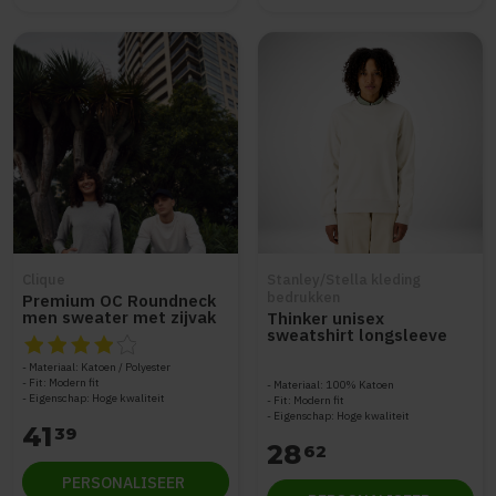
Clique
Stanley/Stella kleding
bedrukken
Premium OC Roundneck
men sweater met zijvak
Thinker unisex
sweatshirt longsleeve
De beoordeling van dit product is
4
van de 5
STSU269
Materiaal: Katoen / Polyester
Fit: Modern fit
Materiaal: 100% Katoen
Eigenschap: Hoge kwaliteit
Fit: Modern fit
Eigenschap: Hoge kwaliteit
41
39
28
62
PERSONALISEER