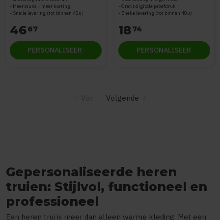
Meer stuks = meer korting
Gratis digitale proefdruk
Snelle levering (tot binnen 48u)
Snelle levering (tot binnen 48u)
46
18
67
74
PERSONALISEER
PERSONALISEER
Vor.
Volgende
Gepersonaliseerde heren
truien: Stijlvol, functioneel en
professioneel
Een heren trui is meer dan alleen warme kleding. Met een