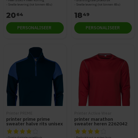
Meer stuks = meer korting
Gratis digitale proefdruk
Snelle levering (tot binnen 48u)
Snelle levering (tot binnen 48u)
20
18
64
49
PERSONALISEER
PERSONALISEER
Printer PRIME
Printer Active Wear
printer prime prime
printer marathon
sweater halve rits unisex
sweater heren 2262042
2262069
De beoordeling van dit product is
De beoordeling van dit produc
4
van de 5
Gratis digitale proefdruk
Bedrukking in eigen huis