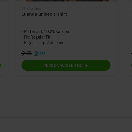
Th Clothes
Luanda unisex t-shirt
5
Materiaal: 100% Katoen
Fit: Regular Fit
Eigenschap: Ademend
2
2
65
38
PERSONALISEER
NU