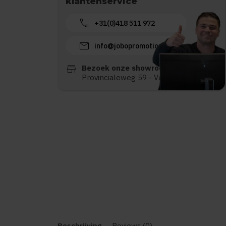
klantenservice
call
+31(0)418 511 972
mail
info@jobopromotions.nl
store
Bezoek onze showroom:
Provincialeweg 59 - Velddriel
Beschrijving
Reviews (0)