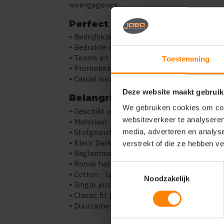
weergegeven.
Perfect voor
• Bedrijfskleding
• Bedrukte of geborduurde sweaters
• Teams en verenigingen
Toestemming
• Promotiekleding en merchandise
• Casual werk- en vrijetijdskleding
Deze website maakt gebruik
Belangrijkste kenmerken
We gebruiken cookies om cont
• Geschikt voor bedrukken en borduren
websiteverkeer te analyseren
• Materiaal: 80% katoen / 20% polyester
• Stofgewicht: 260 g/m²
media, adverteren en analys
• Kleur Dark Heather Grey: 60% katoen / 4
verstrekt of die ze hebben v
• Raglanmouwen voor extra bewegingsvrijhe
• Ronde hals (R-neck)
Toestemmingsselectie
• Cotton - Lycra® ribboorden voor vormbeho
Noodzakelijk
• Single jersey nekband voor extra comfort
• Classic fit pasvorm
• Duurzame en slijtvaste kwaliteit