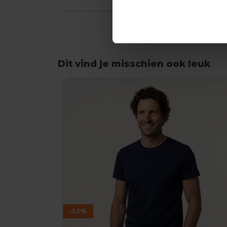
Dit vind je misschien ook leuk
Items van productcarrousel
-13%