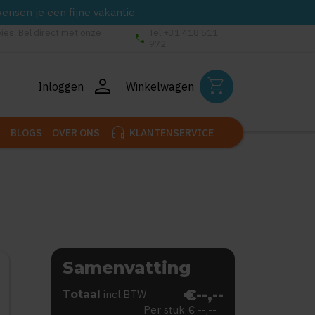
wensen je een fijne vakantie
vies: Bel direct met onze
Tel:+31 418 511
phone
972
person
shopping_cart
Inloggen
Winkelwagen
headset_mic
BLOGS
OVER ONS
KLANTENSERVICE
Samenvatting
€--,--
Totaal
incl.BTW
Per stuk
€ --,--