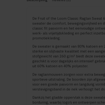
De Fruit of the Loom Classic Raglan Sweat 6
sweater die comfort, bewegingsvrijheid en 
classic fit pasvorm en het eenvoudige ontw
werk- als vrijetijdskleding en perfect inzet
promotiekleding.
De sweater is gemaakt van 80% katoen en 2
sterke en slijtvaste kwaliteit met een aan
stofgewicht van 260 g/m² biedt deze sweate
geschikt is voor dagelijks en intensief gebr
uit 60% katoen en 40% polyester.
De raglanmouwen zorgen voor extra bewegi
sportieve uitstraling. De boorden zijn afgew
voor een goede pasvorm en langdurig vormb
verstevigingsband in de nek verhoogt het d
Dankzij het gladde oppervlak is deze sweat
borduring, waarbij logo’s en ontwerpen sch