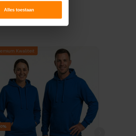
Alles toestaan
emium Kwaliteit
10%