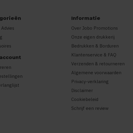
gorieën
Informatie
 Advies
Over Jobo Promotions
ng
Onze eigen drukkerij
soires
Bedrukken & Borduren
Klantenservice & FAQ
 account
Verzenden & retourneren
treren
Algemene voorwaarden
estellingen
Privacy-verklaring
erlanglijst
Disclaimer
Cookiebeleid
Schrijf een review