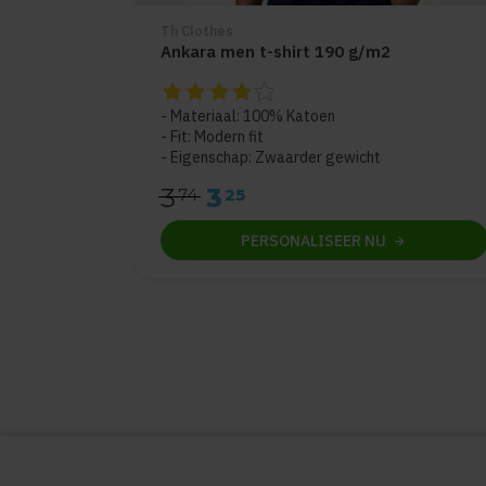
Th Clothes
Ankara men t-shirt 190 g/m2
De beoordeling van dit product is
4
van de 
Materiaal: 100% Katoen
Fit: Modern fit
Eigenschap: Zwaarder gewicht
3
3
74
25
PERSONALISEER
NU