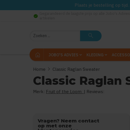
Plaats je bestelling op tij
Gegarandeerd de laagste prijs op alle Jobo's Advies
check_circle
artikelen
Zoeken
search
home
JOBO'S ADVIES
KLEDING
ACCESSO
chevron_right
Home
Classic Raglan Sweater
Classic Raglan
Merk:
Fruit of the Loom
| Reviews:
Vragen? Neem contact
op met onze