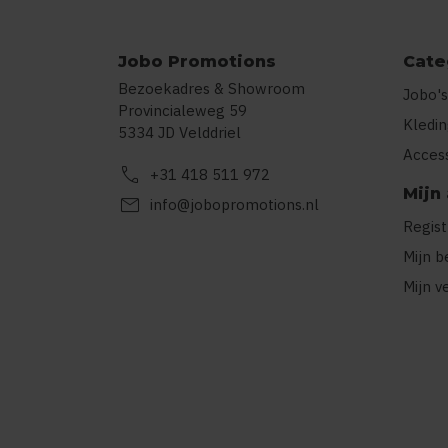
Jobo Promotions
Cate
Bezoekadres & Showroom
Jobo's
Provincialeweg 59
Kledi
5334 JD Velddriel
Acces
call
+31 418 511 972
Mijn
mail
info@jobopromotions.nl
Regis
Mijn b
Mijn v