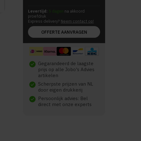
Levertijd:
5 dagen
na akkoord
proefdruk
Express delivery?
Neem contact op!
OFFERTE AANVRAGEN
Gegarandeerd de laagste
check
prijs op alle Jobo's Advies
artikelen
Scherpste prijzen van NL
check
door eigen drukkerij
Persoonlijk advies: Bel
check
direct met onze experts