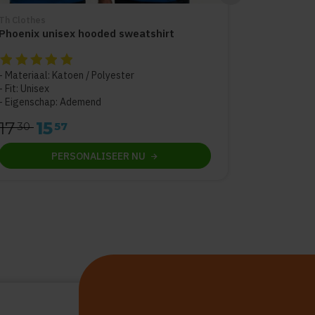
Th Clothes
Phoenix unisex hooded sweatshirt
De beoordeling van dit product is
5
van de 5
Materiaal: Katoen / Polyester
Fit: Unisex
Eigenschap: Ademend
17
15
30
57
PERSONALISEER
NU