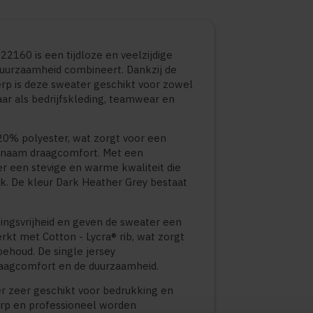
22160 is een tijdloze en veelzijdige
duurzaamheid combineert. Dankzij de
erp is deze sweater geschikt voor zowel
baar als bedrijfskleding, teamwear en
0% polyester, wat zorgt voor een
genaam draagcomfort. Met een
r een stevige en warme kwaliteit die
uik. De kleur Dark Heather Grey bestaat
ngsvrijheid en geven de sweater een
erkt met Cotton - Lycra® rib, wat zorgt
ehoud. De single jersey
raagcomfort en de duurzaamheid.
er zeer geschikt voor bedrukking en
erp en professioneel worden