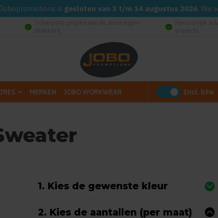
d. Jobopromotions is
gesloten van 3 t/m 14 augustus 2026
. We 
Scherpste prijzen van NL door eigen
Persoonlijk ad
check_circle
check_circle
drukkerij
experts
Incl. btw
IRES
MERKEN
JOBO WORKWEAR
 Sweater
0
uit
5
(Gebaseerd op 0 reviews)
1. Kies de gewenste kleur
2. Kies de aantallen (per maat)