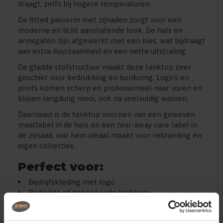
draagt, zelfs bij hogere temperaturen.
De fitted pasvorm met zijnaden zorgt voor een
moderne en licht aansluitende look. De hals en
armsgaten zijn afgewerkt met een bies, wat bijdraagt
aan extra duurzaamheid en een nette uitstraling.
De gladde stofstructuur maakt deze tanktop zeer
geschikt voor bedrukking en borduring. Logo’s en
prints komen scherp en professioneel naar voren en
blijven langdurig mooi, ook na veelvuldig wassen.
Daarnaast is de tanktop voorzien van een geweven
maatlabel in de hals en een tear-away care label in
de zijnaad, wat hem ideaal maakt voor rebranding en
eigen collecties.
Perfect voor:
Bedrijfskleding met logo
Bedrukte of geborduurde tanktops
Sport en fitness
Promotiekleding en evenementen