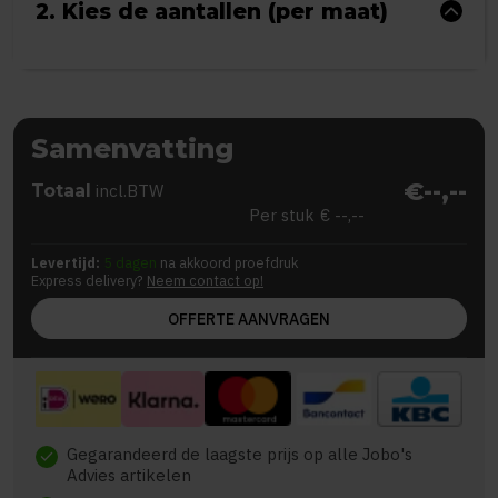
2. Kies de aantallen (per maat)
Samenvatting
€--,--
Totaal
incl.BTW
Per stuk
€ --,--
Levertijd:
5 dagen
na akkoord proefdruk
Express delivery?
Neem contact op!
OFFERTE AANVRAGEN
Gegarandeerd de laagste prijs op alle Jobo's
check
Advies artikelen