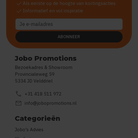
check
Als eerste op de hoogte van kortingsacties
check
Informatief en vol inspiratie
ABONNEER
Jobo Promotions
Bezoekadres & Showroom
Provincialeweg 59
5334 JD Velddriel
call
+31 418 511 972
mail
info@jobopromotions.nl
Categorieën
Jobo's Advies