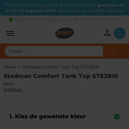
Plaats je bestelling op tijd. Jobopromotions is
gesloten van
3 t/m 14 augustus 2026
. We wensen je een fijne vakantie
check_circle
Gegarandeerd de laagste prijs op alle Jobo's Advies artikelen
person
shopping_cart
Zoeken
search
chevron_right
Home
Stedman Comfort Tank Top STE2810
Stedman Comfort Tank Top STE2810
Merk:
0
uit
5
(Gebaseerd op 0 reviews)
Stedman
1. Kies de gewenste kleur