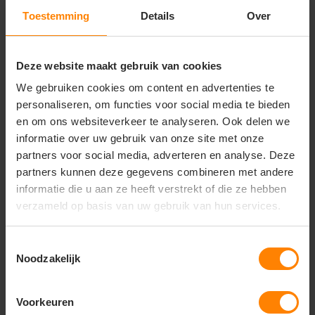
Zomer- en casual gebruik
Toestemming
Details
Over
Belangrijkste kenmerken:
Uitstekend geschikt voor bedrukken en borduren
Deze website maakt gebruik van cookies
Materiaal: 100% ringgesponnen katoen
Stofgewicht: ca. 160 g/m²
We gebruiken cookies om content en advertenties te
Single jersey kwaliteit
personaliseren, om functies voor social media te bieden
Fitted pasvorm
en om ons websiteverkeer te analyseren. Ook delen we
Mouwloos ontwerp voor maximale
informatie over uw gebruik van onze site met onze
bewegingsvrijheid
Hals en armsgaten met bies afgewerkt
partners voor social media, adverteren en analyse. Deze
Zijnaden voor betere pasvorm
partners kunnen deze gegevens combineren met andere
Tear-away care label (ideaal voor rebranding)
informatie die u aan ze heeft verstrekt of die ze hebben
verzameld op basis van uw gebruik van hun services.
Toestemmingsselectie
Vragen? Neem contact
Noodzakelijk
op met onze
klantenservice
Voorkeuren