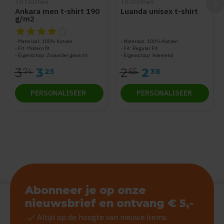
Th Clothes
Th Clothes
Ankara men t-shirt 190
Luanda unisex t-shirt
g/m2
De beoordeling van dit product is
4
van de 5
Materiaal: 100% Katoen
Materiaal: 100% Katoen
Fit: Modern fit
Fit: Regular Fit
Eigenschap: Zwaarder gewicht
Eigenschap: Ademend
3
3
2
2
74
25
65
38
PERSONALISEER
PERSONALISEER
Abonneer je op onze
nieuwsbrief en ontvang € 5,-
check
Altijd op de hoogte van nieuwe items