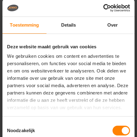
Vragen? Neem contact
op met onze
klantenservice
Toestemming
Details
Over
call
+31(0)418 511 972
Deze website maakt gebruik van cookies
mail
info@jobopromotions.nl
We gebruiken cookies om content en advertenties te
personaliseren, om functies voor social media te bieden
store
Bezoek onze showroom:
Provincialeweg 59 - Velddriel
en om ons websiteverkeer te analyseren. Ook delen we
informatie over uw gebruik van onze site met onze
partners voor social media, adverteren en analyse. Deze
partners kunnen deze gegevens combineren met andere
Dit vind je misschien ook leuk
informatie die u aan ze heeft verstrekt of die ze hebben
Items van productcarrousel
verzameld op basis van uw gebruik van hun services.
Toestemmingsselectie
Noodzakelijk