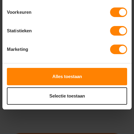
Voorkeuren
Statistieken
ROLY
ROLY FIYI CA2201
Marketing
Meer stuks = meer korting
Snelle levering (tot binnen 48u)
Met of zonder bedrukking
Alles toestaan
9
61
PERSONALISEER
Selectie toestaan