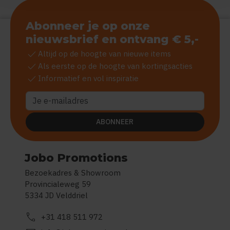
Abonneer je op onze
nieuwsbrief en ontvang € 5,-
check
Altijd op de hoogte van nieuwe items
check
Als eerste op de hoogte van kortingsacties
check
Informatief en vol inspiratie
ABONNEER
Jobo Promotions
Bezoekadres & Showroom
Provincialeweg 59
5334 JD Velddriel
call
+31 418 511 972