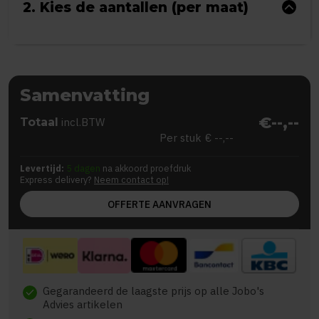
2. Kies de aantallen (per maat)
Samenvatting
€--,--
Totaal
incl.BTW
Per stuk
€ --,--
Levertijd:
5 dagen
na akkoord proefdruk
Express delivery?
Neem contact op!
OFFERTE AANVRAGEN
Gegarandeerd de laagste prijs op alle Jobo's
check
Advies artikelen