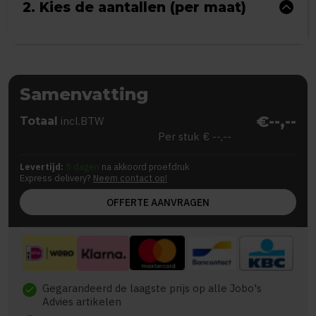
2. Kies de aantallen (per maat)
Samenvatting
€--,--
Totaal
incl.BTW
Per stuk
€ --,--
Levertijd:
5 dagen
na akkoord proefdruk
Express delivery?
Neem contact op!
OFFERTE AANVRAGEN
Gegarandeerd de laagste prijs op alle Jobo's
check
Advies artikelen