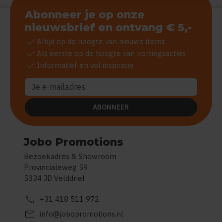
Abonneer je op onze
nieuwsbrief en ontvang € 5,-
check
Altijd op de hoogte van nieuwe items
check
Als eerste op de hoogte van kortingsacties
check
Informatief en vol inspiratie
ABONNEER
Jobo Promotions
Bezoekadres & Showroom
Provincialeweg 59
5334 JD Velddriel
call
+31 418 511 972
mail
info@jobopromotions.nl