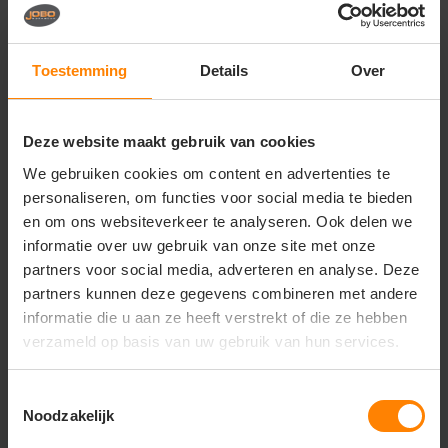
Vragen? Neem contact
op met onze
klantenservice
Toestemming
Details
Over
call
+31(0)418 511 972
Deze website maakt gebruik van cookies
mail
info@jobopromotions.nl
We gebruiken cookies om content en advertenties te
store
Bezoek onze showroom:
personaliseren, om functies voor social media te bieden
Provincialeweg 59 - Velddriel
en om ons websiteverkeer te analyseren. Ook delen we
informatie over uw gebruik van onze site met onze
partners voor social media, adverteren en analyse. Deze
Dit vind je misschien ook leuk
partners kunnen deze gegevens combineren met andere
informatie die u aan ze heeft verstrekt of die ze hebben
Items van productcarrousel
verzameld op basis van uw gebruik van hun services.
Toestemmingsselectie
Noodzakelijk