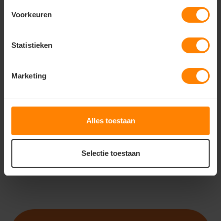
Voorkeuren
Statistieken
ROLY
ROLY CORGI CA2200
Marketing
Met of zonder bedrukking
Bedrukking in eigen huis
Meer stuks = meer korting
9
61
Alles toestaan
PERSONALISEER
Selectie toestaan