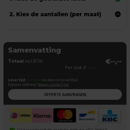
2. Kies de aantallen (per maat)
Samenvatting
€--,--
Totaal
incl.BTW
Per stuk
€ --,--
Levertijd:
5 dagen
na akkoord proefdruk
Express delivery?
Neem contact op!
OFFERTE AANVRAGEN
Gegarandeerd de laagste prijs op alle Jobo's