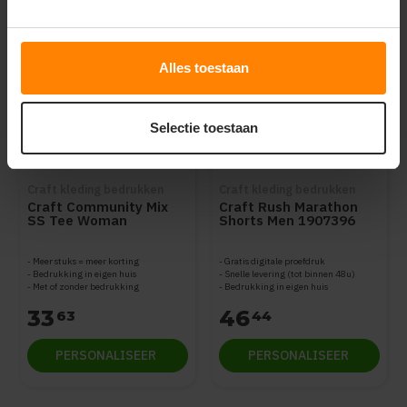
Alles toestaan
Selectie toestaan
Craft kleding bedrukken
Craft kleding bedrukken
Craft Community Mix
Craft Rush Marathon
SS Tee Woman
Shorts Men 1907396
1907389
Meer stuks = meer korting
Gratis digitale proefdruk
Bedrukking in eigen huis
Snelle levering (tot binnen 48u)
Met of zonder bedrukking
Bedrukking in eigen huis
33
46
63
44
PERSONALISEER
PERSONALISEER