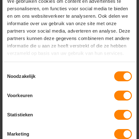
We gebruiken cookies om content en advertenties te
sportieve outfit.
personaliseren, om functies voor social media te bieden
en om ons websiteverkeer te analyseren. Ook delen we
informatie over uw gebruik van onze site met onze
partners voor social media, adverteren en analyse. Deze
Vragen? Neem contact
partners kunnen deze gegevens combineren met andere
op met onze
informatie die u aan ze heeft verstrekt of die ze hebben
klantenservice
verzameld op basis van uw gebruik van hun services.
call
+31(0)418 511 972
Toestemmingsselectie
Noodzakelijk
mail
info@jobopromotions.nl
store
Bezoek onze showroom:
Voorkeuren
Provincialeweg 59 - Velddriel
Statistieken
Dit vind je misschien ook leuk
Items van productcarrousel
Marketing