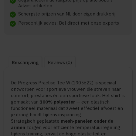
check
Advies artikelen
Scherpste prijzen van NL door eigen drukkerij
check
Persoonlijk advies: Bel direct met onze experts
check
Beschrijving
Reviews (0)
De Progress Practise Tee W (1905622) is speciaal
ontworpen voor sportieve vrouwen die streven naar
comfort, prestaties én een sportieve look. Het shirt is
gemaakt van
100% polyester
— een elastisch,
functioneel materiaal dat zweet effectief afvoert en
je droog houdt tijdens inspanning.
Strategisch geplaatste
mesh-panelen onder de
armen
zorgen voor efficiënte temperatuur­regeling
tijdens training, terwijl de hoge elasticiteit en