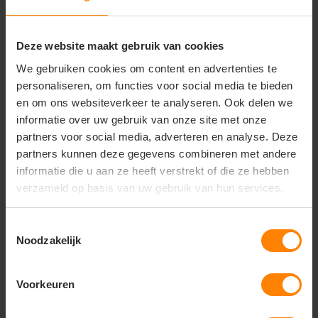
Belangrijkste kenmerken
Materiaal: 100% organic-in-conversion katoen
Stofgewicht: 140 g/m²
Deze website maakt gebruik van cookies
Biokwaliteit, extra zacht
We gebruiken cookies om content en advertenties te
Mouwloos model (tanktop)
personaliseren, om functies voor social media te bieden
Medium fit
Zijnaden voor optimale pasvorm
en om ons websiteverkeer te analyseren. Ook delen we
Glad oppervlak voor scherpe prints
informatie over uw gebruik van onze site met onze
Ademend en licht
partners voor social media, adverteren en analyse. Deze
No label (ideaal voor rebranding)
partners kunnen deze gegevens combineren met andere
informatie die u aan ze heeft verstrekt of die ze hebben
verzameld op basis van uw gebruik van hun services.
Vragen? Neem contact
Toestemmingsselectie
op met onze
Noodzakelijk
klantenservice
call
+31(0)418 511 972
Voorkeuren
mail
info@jobopromotions.nl