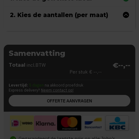
2. Kies de aantallen (per maat)
Samenvatting
€--,--
Totaal
incl.BTW
Per stuk
€ --,--
Levertijd:
5 dagen
na akkoord proefdruk
Express delivery?
Neem contact op!
OFFERTE AANVRAGEN
Gegarandeerd de laagste prijs op alle Jobo's