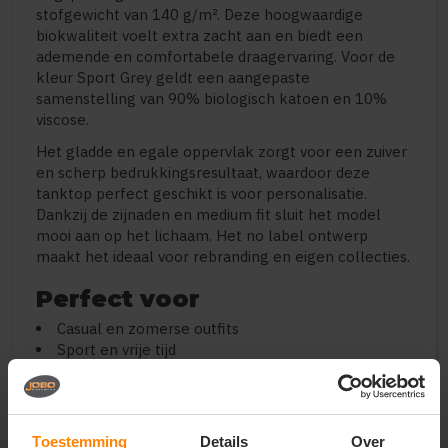
stofgewicht van 140 g/m². Deze hoogwaardige
biokwaliteit voelt extra zacht aan en biedt een
ademende en comfortabele draagervaring. Voor de
kleur Sport Grey geldt een aangepaste
samenstelling van 90% biologisch katoen en 10%
viscose.
Het gladde en egale oppervlak zorgt voor een zuiver
en scherp bedrukkingsresultaat, waardoor deze
tanktop perfect geschikt is voor personalisatie.
Dankzij de zijnaden en medium fit sluit het model
mooi aan op het lichaam. Het no label ontwerp
maakt het ideaal voor rebranding en eigen collecties.
Perfect voor
Casual en zomerse outfits
Sport en vrije tijd
Bedrukking en personalisatie
Duurzame en biologische collecties
Promotie en merchandising
Toestemming
Details
Over