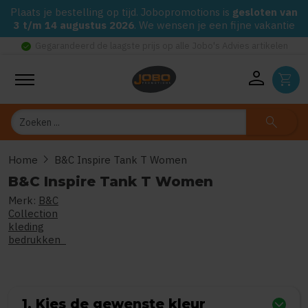
Plaats je bestelling op tijd. Jobopromotions is
gesloten van
3 t/m 14 augustus 2026
. We wensen je een fijne vakantie
check_circle
Gegarandeerd de laagste prijs op alle Jobo's Advies artikelen
person
shopping_cart
Zoeken
search
chevron_right
Home
B&C Inspire Tank T Women
B&C Inspire Tank T Women
Merk:
B&C
0
uit
5
(Gebaseerd op 0 reviews)
Collection
kleding
bedrukken
1. Kies de gewenste kleur