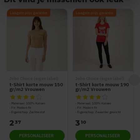
Items van productcarrousel
Laagste prijs garantie
Laagste prijs garantie
Jobo Choice (eigen label)
Jobo Choice (eigen label)
t-Shirt korte mouw 150
t-Shirt korte mouw 190
gr/m2 Vrouwen
gr/m2 Vrouwen
De beoordeling van dit product is
De beoordeling van dit produc
4
van de 5
Materiaal: 100% Katoen
Materiaal: 100% Katoen
Fit: Modern fit
Fit: Modern fit
Eigenschap: Zachte stof
Eigenschap: Zwaarder gewicht
2
3
37
10
PERSONALISEER
PERSONALISEER