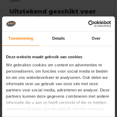
zoekt.
Uitstekend geschikt voor
bedrukking
Dit T-shirt is perfect voor bedrukking met logo, tekst
of ontwerp. De gladde jersey stof zorgt voor een
strak en professioneel resultaat. Ook bij bedrukte T-
Toestemming
Details
Over
shirts geldt bij Jobo altijd de laagste prijsgarantie,
zowel op het shirt als op de personalisatie.
Deze website maakt gebruik van cookies
Belangrijkste kenmerken
We gebruiken cookies om content en advertenties te
Altijd de laagste prijsgarantie op T-shirts en
personaliseren, om functies voor social media te bieden
bedrukking
en om ons websiteverkeer te analyseren. Ook delen we
190 g/m² jersey katoen: extra stevig en duurzaam
informatie over uw gebruik van onze site met onze
Comfortabele regular fit / normale snit
Geschikt voor werk, bedrijfskleding en
partners voor social media, adverteren en analyse. Deze
promotioneel gebruik
partners kunnen deze gegevens combineren met andere
Buisvormig voor extra draagcomfort en
informatie die u aan ze heeft verstrekt of die ze hebben
vormvastheid
verzameld op basis van uw gebruik van hun services.
1x1 geribbelde kraag met verstevigingsjersey
tape