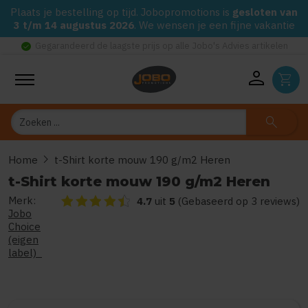
Plaats je bestelling op tijd. Jobopromotions is
gesloten van
3 t/m 14 augustus 2026
. We wensen je een fijne vakantie
check_circle
Gegarandeerd de laagste prijs op alle Jobo's Advies artikelen
person
shopping_cart
Zoeken
search
chevron_right
Home
t-Shirt korte mouw 190 g/m2 Heren
t-Shirt korte mouw 190 g/m2 Heren
Merk:
De beoordeling van dit product is
4.65
van de 5
4.7
uit
5
(Gebaseerd op 3 reviews)
Jobo
Choice
(eigen
label)