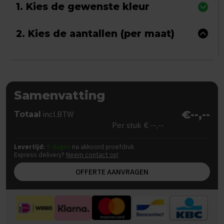
1. Kies de gewenste kleur
2. Kies de aantallen (per maat)
Samenvatting
€--,--
Totaal
incl.BTW
Per stuk
€ --,--
Levertijd:
5 dagen
na akkoord proefdruk
Express delivery?
Neem contact op!
OFFERTE AANVRAGEN