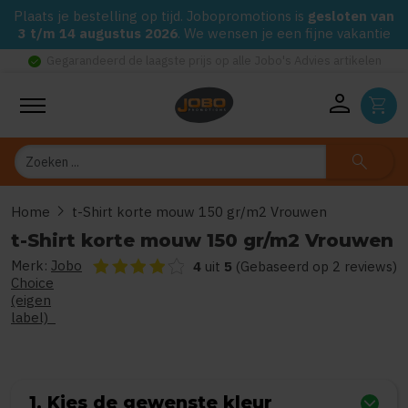
Plaats je bestelling op tijd. Jobopromotions is
gesloten van
3 t/m 14 augustus 2026
. We wensen je een fijne vakantie
check_circle
Gegarandeerd de laagste prijs op alle Jobo's Advies artikelen
person
shopping_cart
Zoeken
search
chevron_right
Home
t-Shirt korte mouw 150 gr/m2 Vrouwen
t-Shirt korte mouw 150 gr/m2 Vrouwen
Merk:
Jobo
De beoordeling van dit product is
4
van de 5
4
uit
5
(Gebaseerd op 2 reviews)
Choice
(eigen
label)
1. Kies de gewenste kleur