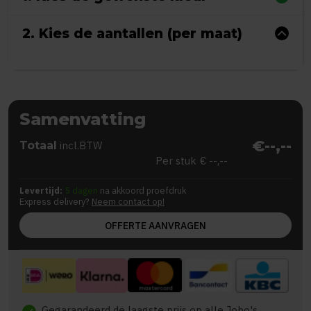
2. Kies de aantallen (per maat)
Samenvatting
€--,--
Totaal
incl.BTW
Per stuk
€ --,--
Levertijd:
5 dagen
na akkoord proefdruk
Express delivery?
Neem contact op!
OFFERTE AANVRAGEN
Gegarandeerd de laagste prijs op alle Jobo's