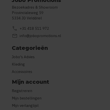
Jobo Promotions
Bezoekadres & Showroom
Provincialeweg 59
5334 JD Velddriel
call
+31 418 511 972
mail
info@jobopromotions.nl
Categorieën
Jobo's Advies
Kleding
Accessoires
Mijn account
Registreren
Mijn bestellingen
Mijn verlanglijst