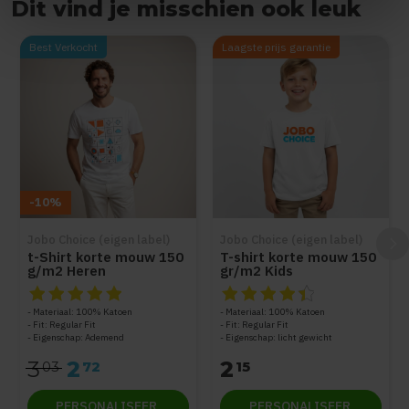
Dit vind je misschien ook leuk
Items van productcarrousel
Best Verkocht
Laagste prijs garantie
-10%
Jobo Choice (eigen label)
Jobo Choice (eigen label)
t-Shirt korte mouw 150
T-shirt korte mouw 150
g/m2 Heren
gr/m2 Kids
De beoordeling van dit product is
De beoordeling van dit produc
4.9
van de 5
Materiaal: 100% Katoen
Materiaal: 100% Katoen
Fit: Regular Fit
Fit: Regular Fit
Eigenschap: Ademend
Eigenschap: licht gewicht
3
2
2
03
72
15
PERSONALISEER
PERSONALISEER