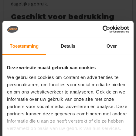
dagelijks gebruik.
Geschikt voor bedrukking
en promotie
Dankzij de gladde jersey stof is dit T-shirt uitstekend
geschikt voor bedrukking met logo, tekst of
Toestemming
Details
Over
ontwerp. Ideaal voor bedrijfskleding, evenementen
of promotionele acties. Ook bij bedrukte dames T-
shirts geldt bij Jobo altijd de laagste prijsgarantie.
Deze website maakt gebruik van cookies
Belangrijkste kenmerken
We gebruiken cookies om content en advertenties te
Altijd de laagste prijsgarantie op dames T-shirts en
personaliseren, om functies voor social media te bieden
bedrukking
en om ons websiteverkeer te analyseren. Ook delen we
150 g/m² jersey katoen: licht, ademend en
informatie over uw gebruik van onze site met onze
comfortabel
partners voor social media, adverteren en analyse. Deze
Licht getailleerde damespasvorm
Geschikt voor werk, promotie en dagelijks gebruik
partners kunnen deze gegevens combineren met andere
Buisvormig voor extra draagcomfort en
informatie die u aan ze heeft verstrekt of die ze hebben
vormvastheid
verzameld op basis van uw gebruik van hun services.
1x1 geribbelde kraag met verstevigingsjersey