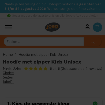
Plaats je bestelling op tijd. Jobopromotions is
gesloten van
3 t/m 14 augustus 2026
. We wensen je een fijne vakantie
check_circle
Gegarandeerd de laagste prijs op alle Jobo's Advies artikelen
person
shopping_cart
Zoeken
search
chevron_right
Home
Hoodie met zipper Kids Unisex
Hoodie met zipper Kids Unisex
Merk:
Jobo
De beoordeling van dit product is
5
van de 5
5
uit
5
(Gebaseerd op 2 reviews)
Choice
(eigen
label)
1. Kies de gewenste kleur