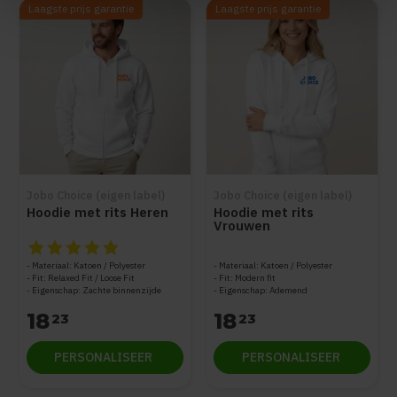
Laagste prijs garantie
Laagste prijs garantie
Jobo Choice (eigen label)
Jobo Choice (eigen label)
Hoodie met rits Heren
Hoodie met rits
Vrouwen
De beoordeling van dit product is
5
van de 5
Materiaal: Katoen / Polyester
Materiaal: Katoen / Polyester
Fit: Relaxed Fit / Loose Fit
Fit: Modern fit
Eigenschap: Zachte binnenzijde
Eigenschap: Ademend
18
18
23
23
PERSONALISEER
PERSONALISEER