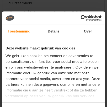
duurzaamheid.
Geschikt voor bedrukking
en personalisatie
De Jobo’s Choice Kids Hooded Full Zipped Sweatshirt
Toestemming
Details
Over
is uitstekend geschikt voor bedrukking of borduring
met logo, tekst of ontwerp. Ideaal voor scholen,
verenigingen en evenementen. Ook bij
gepersonaliseerde kinder hoodies ben je bij Jobo
Deze website maakt gebruik van cookies
altijd verzekerd van de laagste prijsgarantie.
We gebruiken cookies om content en advertenties te
Belangrijkste kenmerken
personaliseren, om functies voor social media te bieden
en om ons websiteverkeer te analyseren. Ook delen we
Altijd de laagste prijsgarantie op kinder hoodies en
informatie over uw gebruik van onze site met onze
personalisatie
partners voor social media, adverteren en analyse. Deze
Zachte en duurzame sweatshirtkwaliteit
Comfortabele kids-pasvorm
partners kunnen deze gegevens combineren met andere
Volledige ritssluiting voor extra gebruiksgemak
informatie die u aan ze heeft verstrekt of die ze hebben
Capuchon voor extra comfort
verzameld op basis van uw gebruik van hun services.
Geribbelde boorden aan mouwen en onderzijde
Geschikt voor school, sport en dagelijks gebruik