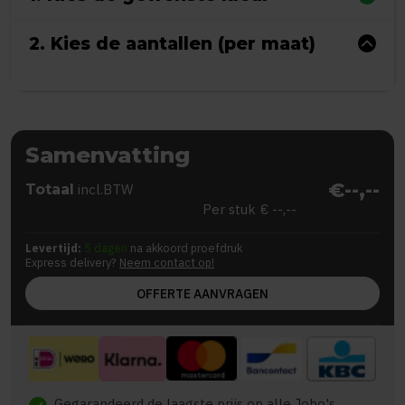
2. Kies de aantallen (per maat)
Samenvatting
€--,--
Totaal
incl.BTW
Per stuk
€ --,--
Levertijd:
5 dagen
na akkoord proefdruk
Express delivery?
Neem contact op!
OFFERTE AANVRAGEN
Gegarandeerd de laagste prijs op alle Jobo's