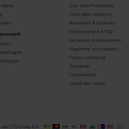
 Advies
Over Jobo Promotions
ng
Onze eigen drukkerij
soires
Bedrukken & Borduren
Klantenservice & FAQ
 account
Verzenden & retourneren
treren
Algemene voorwaarden
estellingen
Privacy-verklaring
erlanglijst
Disclaimer
Cookiebeleid
Schrijf een review
 van CTG Group B.V.