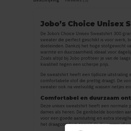
Jobo’s Choice Unisex 
De Jobo’s Choice Unisex Sweatshirt 300 gra
sweater die perfect geschikt is voor werk, 
doeleinden. Dankzij het hoge stofgewicht v
warmte en duurzaamheid, ideaal voor dagelij
Zoals altijd bij Jobo profiteer je van de laa
kwaliteit tegen een scherpe prijs.
De sweatshirt heeft een tijdloze uitstraling
comfortabele stof die prettig draagt. De vor
sweater ook na veelvuldig wassen netjes en r
Comfortabel en duurzaam on
Deze unisex sweatshirt heeft een normale p
dames als heren. De geribbelde boorden aa
voor een goede aansluiting en extra stevighe
het draagcomfort, terwijl de duurzame afwe