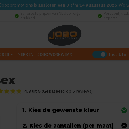
d. Jobopromotions is
gesloten van 3 t/m 14 augustus 2026
. We 
Scherpste prijzen van NL door eigen
Persoonlijk ad
check_circle
check_circle
drukkerij
experts
Incl. btw
IRES
MERKEN
JOBO WORKWEAR
sex
eoordeling van dit product is
4.8
van de 5
4.8
uit
5
(Gebaseerd op 5 reviews)
1. Kies de gewenste kleur
2. Kies de aantallen (per maat)