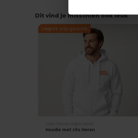
Dit vind je misschien ook leuk
Items van productcarrousel
Laagste prijs garantie
Jobo Choice (eigen label)
Hoodie met rits Heren