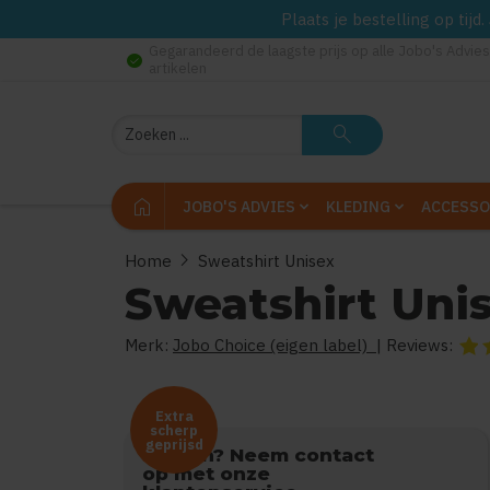
Plaats je bestelling op tij
Gegarandeerd de laagste prijs op alle Jobo's Advies
check_circle
artikelen
Zoeken
search
home
JOBO'S ADVIES
KLEDING
ACCESSO
chevron_right
Home
Sweatshirt Unisex
Sweatshirt Uni
Merk:
Jobo Choice (eigen label)
| Reviews:
De b
Vragen? Neem contact
op met onze