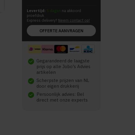
Levertijd:
5 dagen
na akkoord
proefdruk
Express delivery?
Neem contact op!
OFFERTE AANVRAGEN
Gegarandeerd de laagste
check
prijs op alle Jobo's Advies
artikelen
Scherpste prijzen van NL
check
door eigen drukkerij
Persoonlijk advies: Bel
check
direct met onze experts