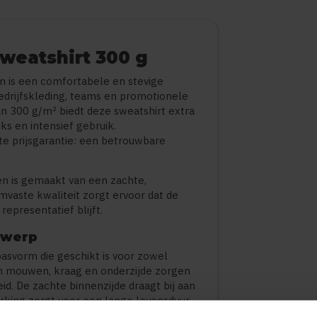
Sweatshirt 300 g
m is een comfortabele en stevige
bedrijfskleding, teams en promotionele
an 300 g/m² biedt deze sweatshirt extra
ks en intensief gebruik.
gste prijsgarantie: een betrouwbare
 en is gemaakt van een zachte,
mvaste kwaliteit zorgt ervoor dat de
epresentatief blijft.
twerp
asvorm die geschikt is voor zowel
n mouwen, kraag en onderzijde zorgen
id. De zachte binnenzijde draagt bij aan
rking zorgt voor een lange levensduur.