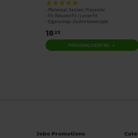
De beoordeling van dit product is
5
van de 
Materiaal: Katoen / Polyester
Fit: Relaxed Fit / Loose Fit
Eigenschap: Zachte binnenzijde
18
23
PERSONALISEER
NU
Jobo Promotions
Cate