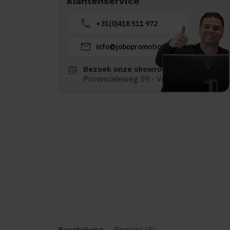
klantenservice
call
+31(0)418 511 972
mail
info@jobopromotions.nl
store
Bezoek onze showroom:
Provincialeweg 59 - Velddriel
Beschrijving
Reviews (5)