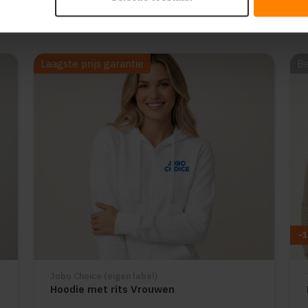
Laagste prijs garantie
Be
-
Jobo Choice (eigen label)
Hoodie met rits Vrouwen