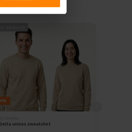
st Verkocht
10%
Th Clothes
Delta unisex sweatshirt