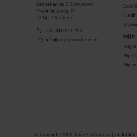
Bezoekadres & Showroom
Jobo's
Provincialeweg 59
Kledi
5334 JD Velddriel
Acces
call
+31 418 511 972
Mijn
mail
info@jobopromotions.nl
Regis
Mijn b
Mijn v
© Copyright 2026 Jobo Promotions | Onderdeel