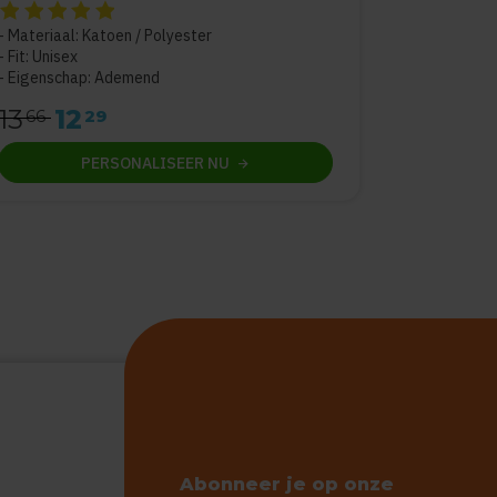
De beoordeling van dit product is
5
van de 5
Materiaal: Katoen / Polyester
Fit: Unisex
Eigenschap: Ademend
13
12
66
29
PERSONALISEER
NU
Abonneer je op onze