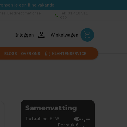
wensen je een fijne vakantie
vies: Bel direct met onze
Tel:+31 418 511
phone
972
person
shopping_cart
Inloggen
Winkelwagen
headset_mic
BLOGS
OVER ONS
KLANTENSERVICE
Samenvatting
€--,--
Totaal
incl.BTW
Per stuk
€ --,--