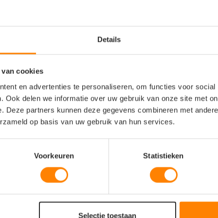
personalisatie
geschikt voor bedrukking of borduring
rijfskleding, teams of promotionele
Details
 ben je bij Jobo altijd verzekerd van de
 van cookies
irts en personalisatie
ent en advertenties te personaliseren, om functies voor social
eit
. Ook delen we informatie over uw gebruik van onze site met on
snit
e. Deze partners kunnen deze gegevens combineren met andere i
promotioneel gebruik
erzameld op basis van uw gebruik van hun services.
ort
n onderzijde
ik
ing
Voorkeuren
Statistieken
Selectie toestaan