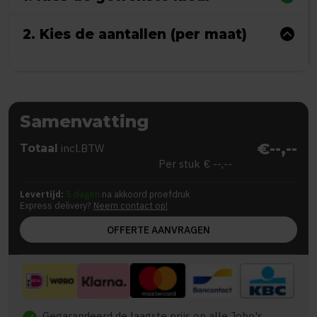
2. Kies de aantallen (per maat)
Samenvatting
€--,--
Totaal
incl.BTW
Per stuk
€ --,--
Levertijd:
5 dagen
na akkoord proefdruk
Express delivery?
Neem contact op!
OFFERTE AANVRAGEN
Gegarandeerd de laagste prijs op alle Jobo's