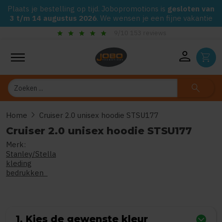
Plaats je bestelling op tijd. Jobopromotions is
gesloten van
3 t/m 14 augustus 2026
. We wensen je een fijne vakantie
star
star
star
star
star
check_circle
9/10 153 reviews
Gega
person
shopping_cart
Zoeken
search
chevron_right
Home
Cruiser 2.0 unisex hoodie STSU177
Cruiser 2.0 unisex hoodie STSU177
Merk:
0
uit
5
(Gebaseerd op 0 reviews
Stanley/Stella
kleding
bedrukken
1. Kies de gewenste kleur