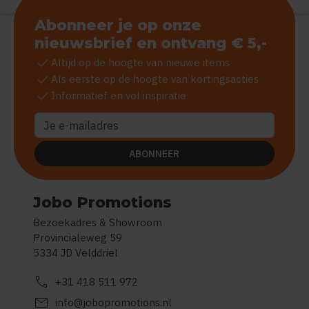
Abonneer je op onze
nieuwsbrief en ontvang € 5,-
check
Altijd op de hoogte van nieuwe items
check
Als eerste op de hoogte van kortingsacties
check
Informatief en vol inspiratie
ABONNEER
Jobo Promotions
Bezoekadres & Showroom
Provincialeweg 59
5334 JD Velddriel
call
+31 418 511 972
mail
info@jobopromotions.nl