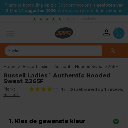
Plaats je bestelling op tijd. Jobopromotions is
gesloten van
3 t/m 14 augustus 2026
. We wensen je een fijne vakantie
check_circle
Gegarandeerd de laagste prijs op alle Jobo's Advies artikele
person
shopping_cart
Zoeken
search
chevron_right
Home
Russell Ladies´ Authentic Hooded Sweat Z265F
Russell Ladies´ Authentic Hooded
Sweat Z265F
Merk:
De beoordeling van dit product is
4
van de 5
4
uit
5
(Gebaseerd op 1 reviews)
Russell
1. Kies de gewenste kleur