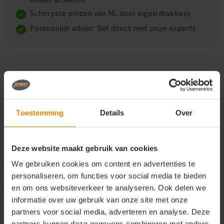
Scherpste prijzen van NL door eigen drukkerij
check
Persoonlijk advies: Bel direct met onze experts
check
Beschrijving
Reviews (1)
Toestemming
Details
Over
Het Russell Ladies´ Authentic Hooded Sweat Z265F
is een veelzijdig en comfortabel model, gemaakt van
80% katoen / 20% polyester met een grammage van
Deze website maakt gebruik van cookies
280 g/m². De kwaliteit biedt een goede balans tussen
We gebruiken cookies om content en advertenties te
draagcomfort en duurzaamheid. Geschikt voor
personaliseren, om functies voor social media te bieden
dagelijks gebruik, bedrijfskleding en promotionele
en om ons websiteverkeer te analyseren. Ook delen we
toepassingen. Verkrijgbaar in diverse varianten en
informatie over uw gebruik van onze site met onze
maten.
partners voor social media, adverteren en analyse. Deze
partners kunnen deze gegevens combineren met andere