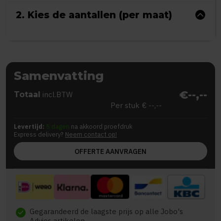
2. Kies de aantallen (per maat)
Samenvatting
€--,--
Totaal
incl.BTW
Per stuk
€ --,--
Levertijd:
5 dagen
na akkoord proefdruk
Express delivery?
Neem contact op!
OFFERTE AANVRAGEN
Gegarandeerd de laagste prijs op alle Jobo's
check
Advies artikelen