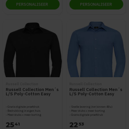
PERSONALISEER
PERSONALISEER
Russell Collection
Russell Collection
Russell Collection Men´s
Russell Collection Men´s
L/S Poly-Cotton Easy
L/S Poly-Cotton Easy
Care Poplin Shirt Z934
Care Tailored Poplin
Shirt Z924
Gratis digitale proefdruk
Snelle levering (tot binnen 48u)
Bedrukking in eigen huis
Meer stuks = meer korting
Meer stuks = meer korting
Gratis digitale proefdruk
25
22
41
53