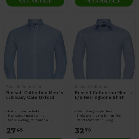
PERSONALISEER
PERSONALISEER
Russell Collection
Russell Collection
Russell Collection Men´s
Russell Collection Men´s
L/S Easy Care Oxford
L/S Herringbone Shirt
Shirt Z932
Z962
Met of zonder bedrukking
Bedrukking in eigen huis
Meer stuks = meer korting
Snelle levering (tot binnen 48u)
Snelle levering (tot binnen 48u)
Met of zonder bedrukking
27
32
45
79