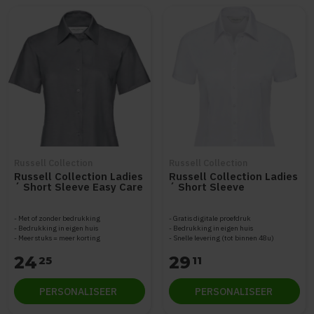
Russell Collection
Russell Collection
Russell Collection Ladies
Russell Collection Ladies
´ Short Sleeve Easy Care
´ Short Sleeve
Oxford Shirt Z933F
Herringbone Shirt Z963F
Met of zonder bedrukking
Gratis digitale proefdruk
Bedrukking in eigen huis
Bedrukking in eigen huis
Meer stuks = meer korting
Snelle levering (tot binnen 48u)
24
29
25
11
PERSONALISEER
PERSONALISEER