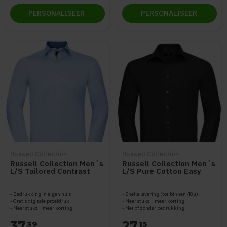
PERSONALISEER
PERSONALISEER
Russell Collection
Russell Collection
Russell Collection Men´s
Russell Collection Men´s
L/S Tailored Contrast
L/S Pure Cotton Easy
Herringbone Shirt Z964
Care Poplin Shirt Z936
Bedrukking in eigen huis
Snelle levering (tot binnen 48u)
Gratis digitale proefdruk
Meer stuks = meer korting
Meer stuks = meer korting
Met of zonder bedrukking
37
27
39
15