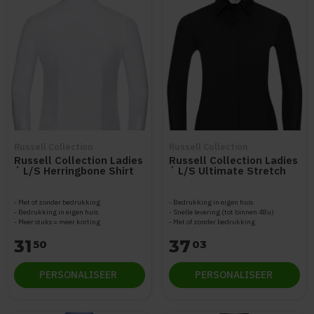
Russell Collection
Russell Collection
Russell Collection Ladies
Russell Collection Ladies
´ L/S Herringbone Shirt
´ L/S Ultimate Stretch
Z962F
Shirt Z960F
Met of zonder bedrukking
Bedrukking in eigen huis
Bedrukking in eigen huis
Snelle levering (tot binnen 48u)
Meer stuks = meer korting
Met of zonder bedrukking
31
37
50
03
PERSONALISEER
PERSONALISEER