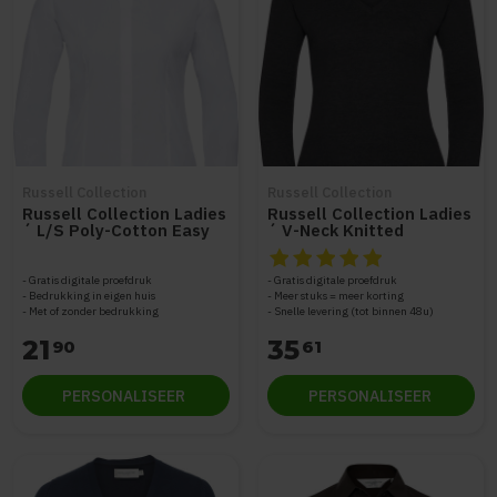
Russell Collection
Russell Collection
Russell Collection Ladies
Russell Collection Ladies
´ L/S Poly-Cotton Easy
´ V-Neck Knitted
Care Fitted Poplin Shirt
Pullover Z710F
De beoordeling van dit produc
Z924F
Gratis digitale proefdruk
Gratis digitale proefdruk
Bedrukking in eigen huis
Meer stuks = meer korting
Met of zonder bedrukking
Snelle levering (tot binnen 48u)
21
35
90
61
PERSONALISEER
PERSONALISEER