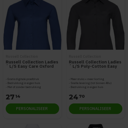
Russell Collection
Russell Collection
Russell Collection Ladies
Russell Collection Ladies
´ L/S Easy Care Oxford
´ L/S Poly-Cotton Easy
Shirt Z932F
Care Poplin Shirt Z934F
Gratis digitale proefdruk
Meer stuks = meer korting
Bedrukking in eigen huis
Snelle levering (tot binnen 48u)
Met of zonder bedrukking
Bedrukking in eigen huis
27
24
14
70
PERSONALISEER
PERSONALISEER