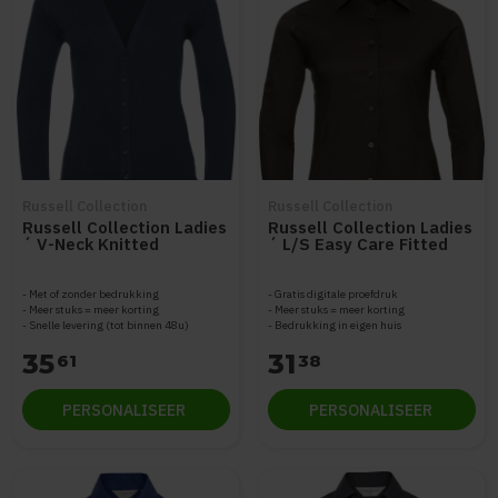
Russell Collection
Russell Collection
Russell Collection Ladies
Russell Collection Ladies
´ V-Neck Knitted
´ L/S Easy Care Fitted
Cardigan Z715F
Shirt Z946F
Met of zonder bedrukking
Gratis digitale proefdruk
Meer stuks = meer korting
Meer stuks = meer korting
Snelle levering (tot binnen 48u)
Bedrukking in eigen huis
35
31
61
38
PERSONALISEER
PERSONALISEER