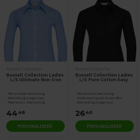
Russell Collection
Russell Collection
Russell Collection Ladies
Russell Collection Ladies
´ L/S Ultimate Non-Iron
´ L/S Pure Cotton Easy
Shirt Z956F
Care Poplin Shirt Z936F
Met of zonder bedrukking
Met of zonder bedrukking
Bedrukking in eigen huis
Snelle levering (tot binnen 48u)
Meer stuks = meer korting
Bedrukking in eigen huis
44
26
48
40
PERSONALISEER
PERSONALISEER