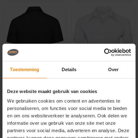
Toestemming
Details
Over
Russell Collection
Russell Collection
Russell Collection Ladies
Russell Collection Ladies
´ Short Sleeve Poly-
´ Short Sleeve Ultimate
Cotton Easy Care Poplin
Non-Iron Shirt Z957F
Deze website maakt gebruik van cookies
Shirt Z935F
Meer stuks = meer korting
Met of zonder bedrukking
We gebruiken cookies om content en advertenties te
Bedrukking in eigen huis
Gratis digitale proefdruk
personaliseren, om functies voor social media te bieden
Gratis digitale proefdruk
Bedrukking in eigen huis
en om ons websiteverkeer te analyseren. Ook delen we
22
40
24
89
informatie over uw gebruik van onze site met onze
partners voor social media, adverteren en analyse. Deze
PERSONALISEER
PERSONALISEER
partners kunnen deze gegevens combineren met andere