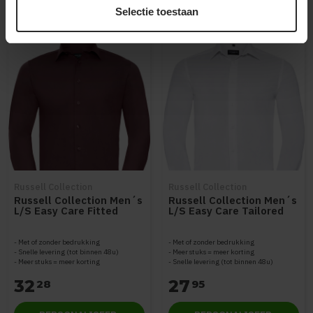
Selectie toestaan
Russell Collection
Russell Collection
Russell Collection Men´s
Russell Collection Men´s
L/S Easy Care Fitted
L/S Easy Care Tailored
Shirt Z946
Oxford Shirt Z922
Met of zonder bedrukking
Met of zonder bedrukking
Snelle levering (tot binnen 48u)
Meer stuks = meer korting
Meer stuks = meer korting
Snelle levering (tot binnen 48u)
32
27
28
95